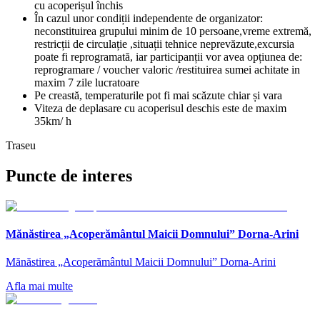
cu acoperișul închis
În cazul unor condiții independente de organizator:
neconstituirea grupului minim de 10 persoane,vreme extremă,
restricții de circulație ,situații tehnice neprevăzute,excursia
poate fi reprogramată, iar participanții vor avea opțiunea de:
reprogramare / voucher valoric /restituirea sumei achitate in
maxim 7 zile lucratoare
Pe creastă, temperaturile pot fi mai scăzute chiar și vara
Viteza de deplasare cu acoperisul deschis este de maxim
35km/ h
Traseu
Puncte de interes
Mănăstirea „Acoperământul Maicii Domnului” Dorna-Arini
Mănăstirea „Acoperământul Maicii Domnului” Dorna-Arini
Afla mai multe