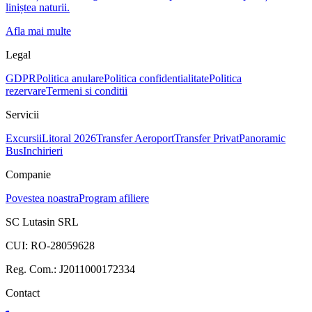
liniștea naturii.
Afla mai multe
Legal
GDPR
Politica anulare
Politica confidentialitate
Politica
rezervare
Termeni si conditii
Servicii
Excursii
Litoral 2026
Transfer Aeroport
Transfer Privat
Panoramic
Bus
Inchirieri
Companie
Povestea noastra
Program afiliere
SC Lutasin SRL
CUI:
RO-28059628
Reg. Com.:
J2011000172334
Contact