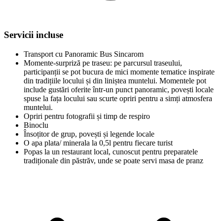
Servicii incluse
Transport cu Panoramic Bus Sincarom
Momente-surpriză pe traseu: pe parcursul traseului,
participanții se pot bucura de mici momente tematice inspirate
din tradițiile locului și din liniștea muntelui. Momentele pot
include gustări oferite într-un punct panoramic, povești locale
spuse la fața locului sau scurte opriri pentru a simți atmosfera
muntelui.
Opriri pentru fotografii și timp de respiro
Binoclu
Însoțitor de grup, povești și legende locale
O apa plata/ minerala la 0,5l pentru fiecare turist
Popas la un restaurant local, cunoscut pentru preparatele
tradiționale din păstrăv, unde se poate servi masa de pranz