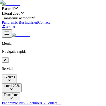
Excursii
Litoral 2026
Transferuri aeroport
Panoramic Bus
Inchirieri
Contact
Afiliat
Meniu
Navigatie rapida
Servicii
Excursii
Litoral 2026
Transferuri
Panoramic Bus
→
Inchirieri
→
Contact
→