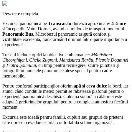
Descriere completa
Excursia panoramică pe
Transrarău
durează aproximativ
4–5 ore
și începe din Vatra Dornei, având ca mijloc de transport modernul
Panoramic Bus
. Microbuzul panoramic asigură confort și
vizibilitate excelentă, transformând drumul într-o parte importantă a
experienței.
Traseul include opriri la obiective emblematice:
Mănăstirea
Gheorghițeni
,
Cheile Zugreni
,
Mănăstirea Rarău
,
Pietrele Doamnei
și
Piatra Șoimului
, cu timp pentru reculegere, scurte plimbări și
fotografii în punctele panoramice alese special pentru cadre
memorabile.
Pentru confortul participanților oferim
apă și ceva dulce
la bord, iar
atunci când condițiile meteo permit se rabatează plafonul pentru o
experiență panoramică deschisă. Coloana sonoră a călătoriei este
adaptată preferințelor grupului, pentru a completa atmosfera fiecărui
moment.
Excursia este ideală pentru familii, cupluri sau grupuri de prieteni
care doresc o evadare scurtă, confortabilă și bine organizată.