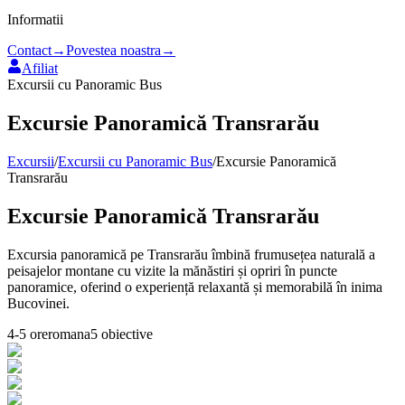
Informatii
Contact
→
Povestea noastra
→
Afiliat
Excursii cu Panoramic Bus
Excursie Panoramică Transrarău
Excursii
/
Excursii cu Panoramic Bus
/
Excursie Panoramică
Transrarău
Excursie Panoramică Transrarău
Excursia panoramică pe Transrarău îmbină frumusețea naturală a
peisajelor montane cu vizite la mănăstiri și opriri în puncte
panoramice, oferind o experiență relaxantă și memorabilă în inima
Bucovinei.
4-5 ore
romana
5
obiective