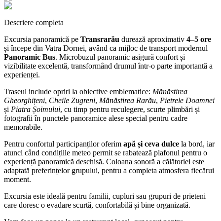
Descriere completa
Excursia panoramică pe
Transrarău
durează aproximativ
4–5 ore
și începe din Vatra Dornei, având ca mijloc de transport modernul
Panoramic Bus
. Microbuzul panoramic asigură confort și
vizibilitate excelentă, transformând drumul într-o parte importantă a
experienței.
Traseul include opriri la obiective emblematice:
Mănăstirea
Gheorghițeni
,
Cheile Zugreni
,
Mănăstirea Rarău
,
Pietrele Doamnei
și
Piatra Șoimului
, cu timp pentru reculegere, scurte plimbări și
fotografii în punctele panoramice alese special pentru cadre
memorabile.
Pentru confortul participanților oferim
apă și ceva dulce
la bord, iar
atunci când condițiile meteo permit se rabatează plafonul pentru o
experiență panoramică deschisă. Coloana sonoră a călătoriei este
adaptată preferințelor grupului, pentru a completa atmosfera fiecărui
moment.
Excursia este ideală pentru familii, cupluri sau grupuri de prieteni
care doresc o evadare scurtă, confortabilă și bine organizată.