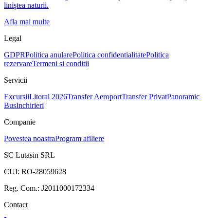
liniștea naturii.
Afla mai multe
Legal
GDPR
Politica anulare
Politica confidentialitate
Politica
rezervare
Termeni si conditii
Servicii
Excursii
Litoral 2026
Transfer Aeroport
Transfer Privat
Panoramic
Bus
Inchirieri
Companie
Povestea noastra
Program afiliere
SC Lutasin SRL
CUI:
RO-28059628
Reg. Com.:
J2011000172334
Contact