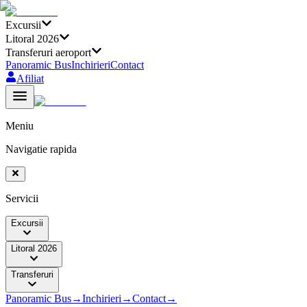
Excursii
Litoral 2026
Transferuri aeroport
Panoramic Bus
Inchirieri
Contact
Afiliat
Meniu
Navigatie rapida
Servicii
Excursii
Litoral 2026
Transferuri
Panoramic Bus
→
Inchirieri
→
Contact
→