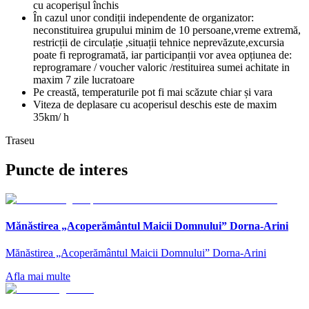
cu acoperișul închis
În cazul unor condiții independente de organizator:
neconstituirea grupului minim de 10 persoane,vreme extremă,
restricții de circulație ,situații tehnice neprevăzute,excursia
poate fi reprogramată, iar participanții vor avea opțiunea de:
reprogramare / voucher valoric /restituirea sumei achitate in
maxim 7 zile lucratoare
Pe creastă, temperaturile pot fi mai scăzute chiar și vara
Viteza de deplasare cu acoperisul deschis este de maxim
35km/ h
Traseu
Puncte de interes
Mănăstirea „Acoperământul Maicii Domnului” Dorna-Arini
Mănăstirea „Acoperământul Maicii Domnului” Dorna-Arini
Afla mai multe