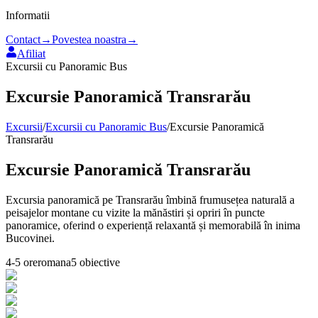
Informatii
Contact
→
Povestea noastra
→
Afiliat
Excursii cu Panoramic Bus
Excursie Panoramică Transrarău
Excursii
/
Excursii cu Panoramic Bus
/
Excursie Panoramică
Transrarău
Excursie Panoramică Transrarău
Excursia panoramică pe Transrarău îmbină frumusețea naturală a
peisajelor montane cu vizite la mănăstiri și opriri în puncte
panoramice, oferind o experiență relaxantă și memorabilă în inima
Bucovinei.
4-5 ore
romana
5
obiective