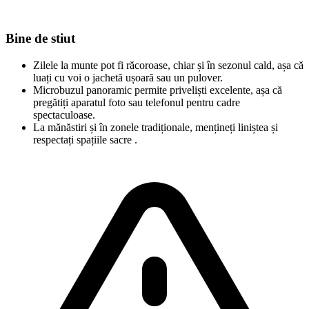
Bine de stiut
Zilele la munte pot fi răcoroase, chiar și în sezonul cald, așa că
luați cu voi o jachetă ușoară sau un pulover.
Microbuzul panoramic permite priveliști excelente, așa că
pregătiți aparatul foto sau telefonul pentru cadre
spectaculoase.
La mănăstiri și în zonele tradiționale, mențineți liniștea și
respectați spațiile sacre .