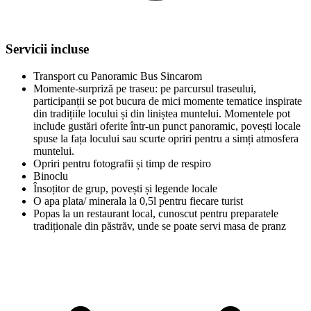
Servicii incluse
Transport cu Panoramic Bus Sincarom
Momente-surpriză pe traseu: pe parcursul traseului,
participanții se pot bucura de mici momente tematice inspirate
din tradițiile locului și din liniștea muntelui. Momentele pot
include gustări oferite într-un punct panoramic, povești locale
spuse la fața locului sau scurte opriri pentru a simți atmosfera
muntelui.
Opriri pentru fotografii și timp de respiro
Binoclu
Însoțitor de grup, povești și legende locale
O apa plata/ minerala la 0,5l pentru fiecare turist
Popas la un restaurant local, cunoscut pentru preparatele
tradiționale din păstrăv, unde se poate servi masa de pranz