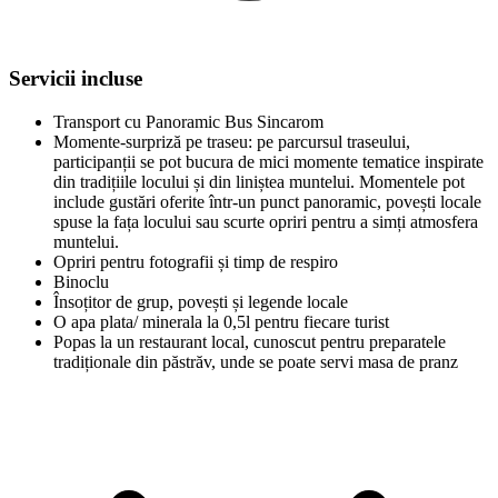
Servicii incluse
Transport cu Panoramic Bus Sincarom
Momente-surpriză pe traseu: pe parcursul traseului,
participanții se pot bucura de mici momente tematice inspirate
din tradițiile locului și din liniștea muntelui. Momentele pot
include gustări oferite într-un punct panoramic, povești locale
spuse la fața locului sau scurte opriri pentru a simți atmosfera
muntelui.
Opriri pentru fotografii și timp de respiro
Binoclu
Însoțitor de grup, povești și legende locale
O apa plata/ minerala la 0,5l pentru fiecare turist
Popas la un restaurant local, cunoscut pentru preparatele
tradiționale din păstrăv, unde se poate servi masa de pranz