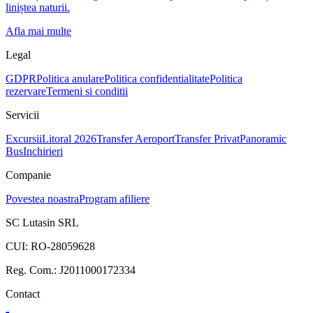
liniștea naturii.
Afla mai multe
Legal
GDPR
Politica anulare
Politica confidentialitate
Politica
rezervare
Termeni si conditii
Servicii
Excursii
Litoral 2026
Transfer Aeroport
Transfer Privat
Panoramic
Bus
Inchirieri
Companie
Povestea noastra
Program afiliere
SC Lutasin SRL
CUI:
RO-28059628
Reg. Com.:
J2011000172334
Contact