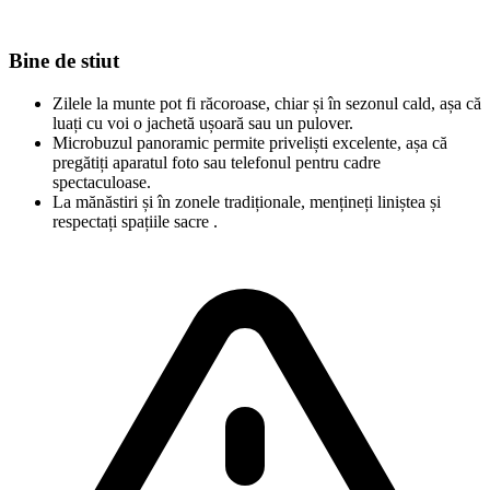
Bine de stiut
Zilele la munte pot fi răcoroase, chiar și în sezonul cald, așa că
luați cu voi o jachetă ușoară sau un pulover.
Microbuzul panoramic permite priveliști excelente, așa că
pregătiți aparatul foto sau telefonul pentru cadre
spectaculoase.
La mănăstiri și în zonele tradiționale, mențineți liniștea și
respectați spațiile sacre .