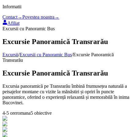
Informatii
Contact
→
Povestea noastra
→
Afiliat
Excursii cu Panoramic Bus
Excursie Panoramică Transrarău
Excursii
/
Excursii cu Panoramic Bus
/
Excursie Panoramică
Transrarău
Excursie Panoramică Transrarău
Excursia panoramică pe Transrarău îmbină frumusețea naturală a
peisajelor montane cu vizite la mănăstiri și opriri în puncte
panoramice, oferind o experiență relaxantă și memorabilă în inima
Bucovinei.
4-5 ore
romana
5
obiective