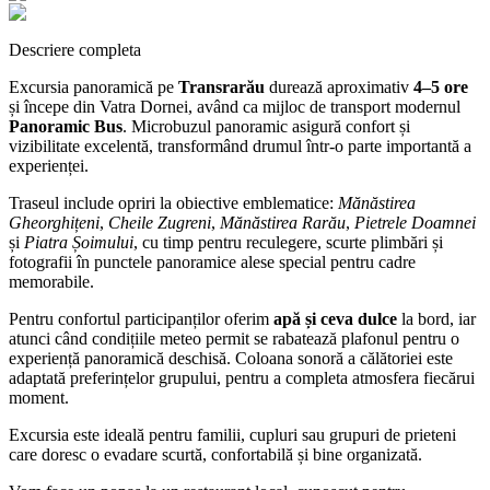
Descriere completa
Excursia panoramică pe
Transrarău
durează aproximativ
4–5 ore
și începe din Vatra Dornei, având ca mijloc de transport modernul
Panoramic Bus
. Microbuzul panoramic asigură confort și
vizibilitate excelentă, transformând drumul într-o parte importantă a
experienței.
Traseul include opriri la obiective emblematice:
Mănăstirea
Gheorghițeni
,
Cheile Zugreni
,
Mănăstirea Rarău
,
Pietrele Doamnei
și
Piatra Șoimului
, cu timp pentru reculegere, scurte plimbări și
fotografii în punctele panoramice alese special pentru cadre
memorabile.
Pentru confortul participanților oferim
apă și ceva dulce
la bord, iar
atunci când condițiile meteo permit se rabatează plafonul pentru o
experiență panoramică deschisă. Coloana sonoră a călătoriei este
adaptată preferințelor grupului, pentru a completa atmosfera fiecărui
moment.
Excursia este ideală pentru familii, cupluri sau grupuri de prieteni
care doresc o evadare scurtă, confortabilă și bine organizată.