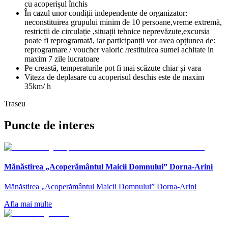
cu acoperișul închis
În cazul unor condiții independente de organizator:
neconstituirea grupului minim de 10 persoane,vreme extremă,
restricții de circulație ,situații tehnice neprevăzute,excursia
poate fi reprogramată, iar participanții vor avea opțiunea de:
reprogramare / voucher valoric /restituirea sumei achitate in
maxim 7 zile lucratoare
Pe creastă, temperaturile pot fi mai scăzute chiar și vara
Viteza de deplasare cu acoperisul deschis este de maxim
35km/ h
Traseu
Puncte de interes
Mănăstirea „Acoperământul Maicii Domnului” Dorna-Arini
Mănăstirea „Acoperământul Maicii Domnului” Dorna-Arini
Afla mai multe