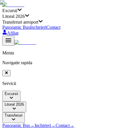
Excursii
Litoral 2026
Transferuri aeroport
Panoramic Bus
Inchirieri
Contact
Afiliat
Meniu
Navigatie rapida
Servicii
Excursii
Litoral 2026
Transferuri
Panoramic Bus
→
Inchirieri
→
Contact
→