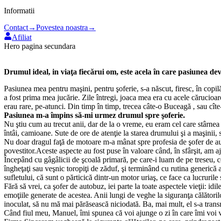
Informatii
Contact
→
Povestea noastra
→
Afiliat
Hero pagina secundara
Drumul ideal, in viaţa fiecărui om, este acela în care pasiunea dev
Pasiunea mea pentru maşini, pentru şoferie, s-a născut, firesc, în copil
a fost prima mea jucărie. Zile întregi, joaca mea era cu acele cărucio
erau rare, pe-atunci. Din timp în timp, trecea câte-o Buceagă , sau cît
Pasiunea m-a împins să-mi urmez drumul spre şoferie.
Nu ştiu cum au trecut anii, dar de la o vreme, eu eram cel care stârne
întâi, camioane. Sute de ore de atenţie la starea drumului şi a maşinii, 
Nu doar dragul faţă de motoare m-a mânat spre profesia de şofer de auto
povestitor.Aceste aspecte au fost puse în valoare când, în sfârşit, am 
Începând cu gâgâlicii de şcoală primară, pe care-i luam de pe treseu, con
îngheţaţi sau veşnic toropiţi de zăduf, şi terminând cu rutina generică 
sufletului, că sunt o părticică dintr-un motor uriaş, ce face ca lucrurile
Fără să vrei, ca şofer de autobuz, iei parte la toate aspectele vieţii: idi
emoţiile generate de acestea. Anii lungi de veghe la siguranţa călătorilo
inoculat, să nu mă mai părăsească niciodată. Ba, mai mult, el s-a transm
Când fiul meu, Manuel, îmi spunea că voi ajunge o zi în care îmi voi ve