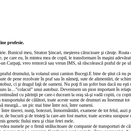
ine profesie.
ărie. Bunicul meu, Straton Şincari, meşterea cărucioare şi căruţe. Roata 
are, pe care eu, în mintea mea de copil, le transformam în maşini adevăr
e-un Carpaţi, vreo remorcă sau vreun IMS, să răscolească praful de pe uli
a praful drumului, la volanul unui camion Bucegi.E bine de ştiut că nu p
sute de pene rezolvate în praf sau în nămeţi, sute de alimentări, de schimb
buz, ci şi dragul faţă de oameni. Nu poţi fi un şofer bun dacă nu eşti u
ajuns la…”colacul” unui autobuz. Devenisem un pion important în relaţiona
tinuând cu părinţii pe care-i duceam la oraş să-şi vadă copiii, cu copiii 
a transportului de călători, toate aceste sume de drumuri au însemnat tot
 să meargă... un pic mai bine între noi, între oameni.
le între tinerei, nunţi, botezuri, înmormântări, examene de tot felul, auzi p
r, de bucurii şi de tristeţi la care-am fost martor, toate acestea surapuse
is genetic fiului meu şi chiar fetei mele.
dea numele pe o firmă strălucitoare de companie de transporturi de călăt