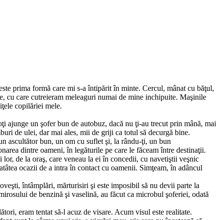
este prima formă care mi s-a întipărit în minte. Cercul, mânat cu băţul,
ate, cu care cutreieram meleaguri numai de mine inchipuite. Maşinile
ţele copilăriei mele.
oţi ajunge un şofer bun de autobuz, dacă nu ţi-au trecut prin mână, mai
uri de ulei, dar mai ales, mii de griji ca totul să decurgă bine.
n ascultător bun, un om cu suflet şi, la rându-ţi, un bun
rea dintre oameni, în legăturile pe care le făceam între destinaţii.
lor, de la oraş, care veneau la ei în concedii, cu navetiştii veşnic
 atâtea ocazii de a intra în contact cu oamenii. Simţeam, în adâncul
oveşti, întâmplări, mărturisiri şi este imposibil să nu devii parte la
 mirosului de benzină şi vaselină, au făcut ca microbul şoferiei, odată
ori, eram tentat să-l acuz de visare. Acum visul este realitate.