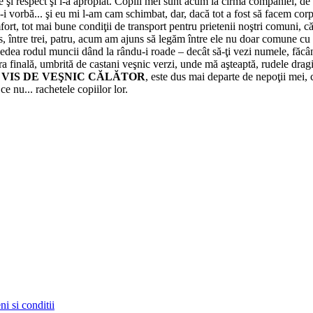
 şi respect şi i-a apropiat. Copiii mei sunt acum la cîrma companiei, de 
 vorbă... şi eu mi l-am cam schimbat, dar, dacă tot a fost să facem corp
mfort, tot mai bune condiţii de transport pentru prietenii noştri comuni, că
s, între trei, patru, acum am ajuns să legăm între ele nu doar comune cu 
ea rodul muncii dând la rându-i roade – decât să-ţi vezi numele, făcând
ra finală, umbrită de castani veşnic verzi, unde mă aşteaptă, rudele drag
 VIS DE VEŞNIC CĂLĂTOR
, este dus mai departe de nepoţii mei, c
ce nu... rachetele copiilor lor.
i si conditii