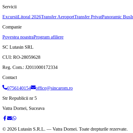
Servicii
Excursii
Litoral 2026
Transfer Aeroport
Transfer Privat
Panoramic Bus
I
Companie
Povestea noastra
Program afiliere
SC Lutasin SRL
CUI:
RO-28059628
Reg. Com.:
J2011000172334
Contact
0756140154
office@sincarom.ro
Str Republicii nr 5
Vatra Dornei, Suceava
©
2026
Lutasin S.R.L. — Vatra Dornei. Toate drepturile rezervate.