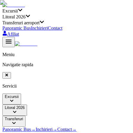
Excursii
Litoral 2026
Transferuri aeroport
Panoramic Bus
Inchirieri
Contact
Afiliat
Meniu
Navigatie rapida
Servicii
Excursii
Litoral 2026
Transferuri
Panoramic Bus
→
Inchirieri
→
Contact
→