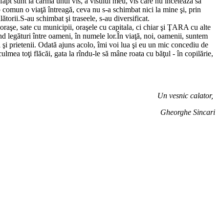
fapt sunt la cârma unui vis, a visului meu, vis care nu încetează să
 comun o viaţă întreagă, ceva nu s-a schimbat nici la mine şi, prin
lătorii.S-au schimbat şi traseele, s-au diversificat.
oraşe, sate cu municipii, oraşele cu capitala, ci chiar şi ŢARA cu alte
 legături între oameni, în numele lor.În viaţă, noi, oamenii, suntem
i şi prietenii. Odată ajuns acolo, îmi voi lua şi eu un mic concediu de
ulmea toţi flăcăi, gata la rîndu-le să mâne roata cu băţul - în copilărie,
Un vesnic calator,
Gheorghe Sincari