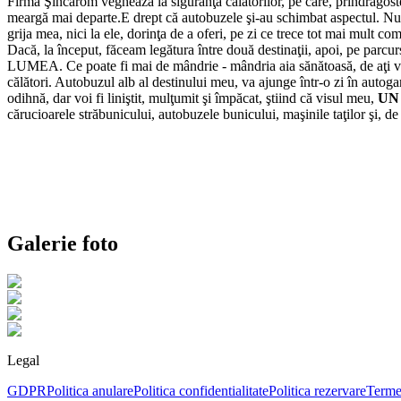
Firma Şincarom veghează la siguranţa călătorilor, pe care, prindragoste
meargă mai departe.E drept că autobuzele şi-au schimbat aspectul. Nu-i
grija mea, nici la ele, dorinţa de a oferi, pe zi ce trece tot mai mult co
Dacă, la început, făceam legătura între două destinaţii, apoi, pe parcur
LUMEA. Ce poate fi mai de mândrie - mândria aia sănătoasă, de aţi ved
călători. Autobuzul alb al destinului meu, va ajunge într-o zi în autoga
odihnă, dar voi fi liniştit, mulţumit şi împăcat, ştiind că visul meu,
UN
cărucioarele străbunicului, autobuzele bunicului, maşinile taţilor şi, de 
Galerie foto
Legal
GDPR
Politica anulare
Politica confidentialitate
Politica rezervare
Termen