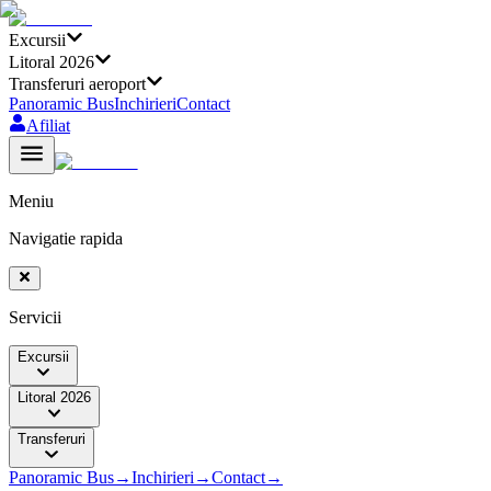
Excursii
Litoral 2026
Transferuri aeroport
Panoramic Bus
Inchirieri
Contact
Afiliat
Meniu
Navigatie rapida
Servicii
Excursii
Litoral 2026
Transferuri
Panoramic Bus
→
Inchirieri
→
Contact
→