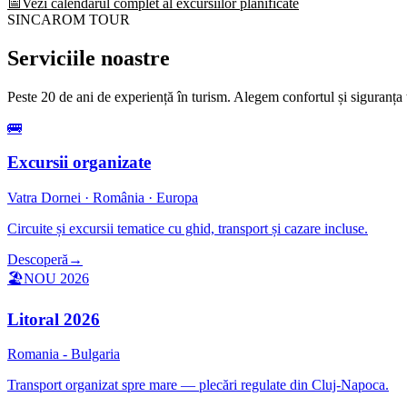
📅
Vezi calendarul complet al excursiilor planificate
SINCAROM TOUR
Serviciile noastre
Peste 20 de ani de experiență în turism. Alegem confortul și siguranța 
🚌
Excursii organizate
Vatra Dornei · România · Europa
Circuite și excursii tematice cu ghid, transport și cazare incluse.
Descoperă
→
🏖️
NOU 2026
Litoral 2026
Romania - Bulgaria
Transport organizat spre mare — plecări regulate din Cluj-Napoca.