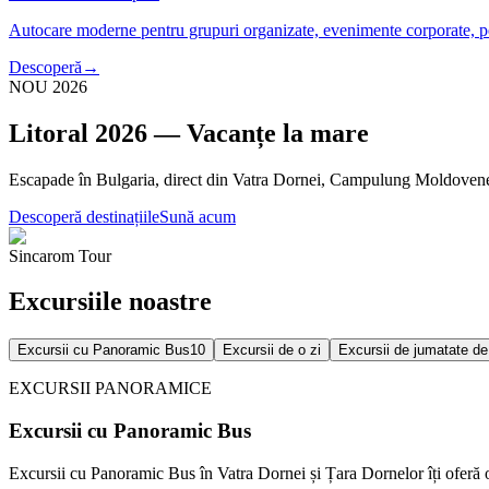
Autocare moderne pentru grupuri organizate, evenimente corporate, pe
Descoperă
→
NOU 2026
Litoral 2026 — Vacanțe la mare
Escapade în Bulgaria, direct din Vatra Dornei, Campulung Moldovenes
Descoperă destinațiile
Sună acum
Sincarom Tour
Excursiile noastre
Excursii cu Panoramic Bus
10
Excursii de o zi
Excursii de jumatate de
EXCURSII PANORAMICE
Excursii cu Panoramic Bus
Excursii cu Panoramic Bus în Vatra Dornei și Țara Dornelor îți oferă 