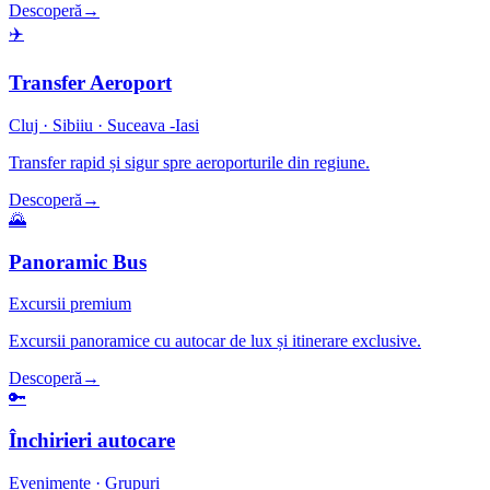
Descoperă
→
✈️
Transfer Aeroport
Cluj · Sibiiu · Suceava -Iasi
Transfer rapid și sigur spre aeroporturile din regiune.
Descoperă
→
🌄
Panoramic Bus
Excursii premium
Excursii panoramice cu autocar de lux și itinerare exclusive.
Descoperă
→
🔑
Închirieri autocare
Evenimente · Grupuri