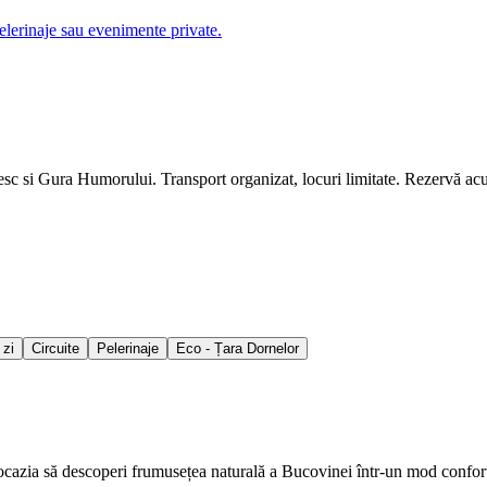
lerinaje sau evenimente private.
c si Gura Humorului. Transport organizat, locuri limitate. Rezervă ac
 zi
Circuite
Pelerinaje
Eco - Țara Dornelor
ocazia să descoperi frumusețea naturală a Bucovinei într-un mod confort