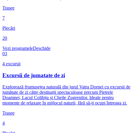
Trasee
7
Plecări
20
Vezi programele
Deschide
03
4
excursii
Excursii de jumatate de zi
Explorează frumusețea naturală din jurul Vatra Dornei cu excursii de
jumătate de zi către destinații spectaculoase precum Pietrele
Doamnei, Lacul Colibița și Cheile Zugrenilor. Ideale pentru
momente de relaxare în mijlocul naturii, fără să-ți ocupi întreaga zi.
Trasee
4