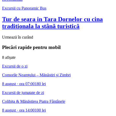
Excursii cu Panoramic Bus
Tur de seara in Tara Dornelor cu cina
traditionala la stână turistică
Urmează în curând
Plecări rapide pentru mobil
8
afișate
Excursii de o zi
Comorile Neamțului – Mănăstiri și Zimbri
8 august
· ora 07:00
180 lei
Excursii de jumatate de zi
Colibița & Mănăstirea Piatra Fântânele
8 august
· ora 14:00
100 lei