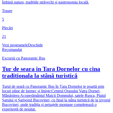
îmbină natura, tradițiile străvechi și gastronomia locală.
Trasee
5
Plecări
21
Vezi programele
Deschide
Recomandat
Excursii cu Panoramic Bus
Tur de seara in Tara Dornelor cu cina
traditionala la stână turistică
Turul de seară cu Panoramic Bus în Țara Dornelor te poartă prin
locuri pline de farmec și liniște:Centrul Orasului Vatra Dornei,
Mănăstirea Acoperământul Maicii Domnului, satele Rusca, Plaiul
Șarului și Șarișorul Bucovinei, cu final la stâna turistică de la izvorul
Bucovinei, unde tradiția și peisajele montane completează o
experiență de neuitat.