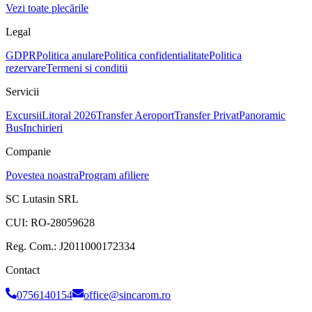
Vezi toate plecările
Legal
GDPR
Politica anulare
Politica confidentialitate
Politica
rezervare
Termeni si conditii
Servicii
Excursii
Litoral 2026
Transfer Aeroport
Transfer Privat
Panoramic
Bus
Inchirieri
Companie
Povestea noastra
Program afiliere
SC Lutasin SRL
CUI:
RO-28059628
Reg. Com.:
J2011000172334
Contact
0756140154
office@sincarom.ro