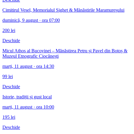
Cimitirul Vesel, Memorialul Sighet & Mănăstirile Maramureșului
duminică, 9 august
· ora 07:00
200
lei
Deschide
Micul Athos al Bucovinei – Mănăstirea Petru și Pavel din Botoș &
Muzeul Etnografic Ciocănești
marți, 11 august
· ora 14:30
99
lei
Deschide
Istorie, tradiții și gust local
marți, 11 august
· ora 10:00
195
lei
Deschide