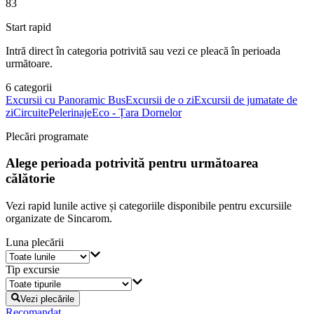
83
Start rapid
Intră direct în categoria potrivită sau vezi ce pleacă în perioada
următoare.
6
categorii
Excursii cu Panoramic Bus
Excursii de o zi
Excursii de jumatate de
zi
Circuite
Pelerinaje
Eco - Țara Dornelor
Plecări programate
Alege perioada potrivită pentru următoarea
călătorie
Vezi rapid lunile active și categoriile disponibile pentru excursiile
organizate de Sincarom.
Luna plecării
Tip excursie
Vezi plecările
Recomandat