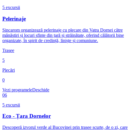
5
excursii
Pelerinaje
Sincarom organizează pelerinaje cu plecare din Vatra Dornei către
mănăstiri și locuri sfinte din țară și străinătate, oferind călătorii bine
organizate, în spirit de credință, liniște și comuniune.
Trasee
5
Plecări
0
Vezi programele
Deschide
06
5
excursii
Eco - Țara Dornelor
Descoperă izvorul verde al Bucovinei prin trasee scurte, de o zi, care