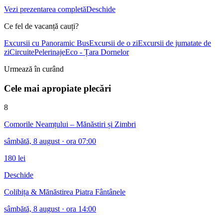
Vezi prezentarea completă
Deschide
Ce fel de vacanță cauți?
Excursii cu Panoramic Bus
Excursii de o zi
Excursii de jumatate de
zi
Circuite
Pelerinaje
Eco - Țara Dornelor
Urmează în curând
Cele mai apropiate plecări
8
Comorile Neamțului – Mănăstiri și Zimbri
sâmbătă, 8 august
· ora 07:00
180
lei
Deschide
Colibița & Mănăstirea Piatra Fântânele
sâmbătă, 8 august
· ora 14:00