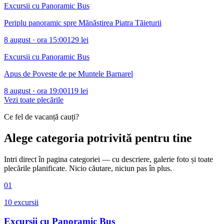
Excursii cu Panoramic Bus
Periplu panoramic spre Mănăstirea Piatra Tăieturii
8 august
· ora 15:00
129 lei
Excursii cu Panoramic Bus
Apus de Poveste de pe Muntele Barnarel
8 august
· ora 19:00
119 lei
Vezi toate plecările
Ce fel de vacanță cauți?
Alege categoria potrivită pentru tine
Intri direct în pagina categoriei — cu descriere, galerie foto și toate
plecările planificate. Nicio căutare, niciun pas în plus.
01
10
excursii
Excursii cu Panoramic Bus