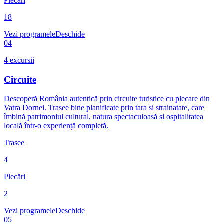
Plecări
18
Vezi programele
Deschide
04
4
excursii
Circuite
Descoperă România autentică prin circuite turistice cu plecare din
Vatra Dornei. Trasee bine planificate prin tara si strainatate, care
îmbină patrimoniul cultural, natura spectaculoasă și ospitalitatea
locală într-o experiență completă.
Trasee
4
Plecări
2
Vezi programele
Deschide
05