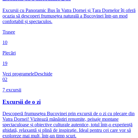
Excursii cu Panoramic Bus în Vatra Dornei și Țara Dornelor îți oferă
ocazia să descoperi frumusețea naturală a Bucovinei într-un mod
confortabil și spectaculos.
Trasee
10
Plecări
19
Vezi programele
Deschide
02
7
excursii
Excursii de o zi
Descoperă frumusețea Bucovinei prin excursii de o zi cu plecare din
Vatra Dornei! Vizitează mănăstiri renumite, peisaje montane
spectaculoase și obiective culturale autentice, totul într-o experiență
ghidată, relaxantă și plină de inspirație. Ideal pentru cei care vor să
exploreze mai mult, într-un timp scurt.