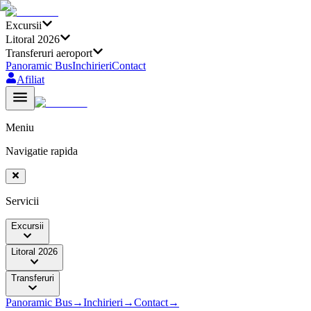
Excursii
Litoral 2026
Transferuri aeroport
Panoramic Bus
Inchirieri
Contact
Afiliat
Meniu
Navigatie rapida
Servicii
Excursii
Litoral 2026
Transferuri
Panoramic Bus
→
Inchirieri
→
Contact
→