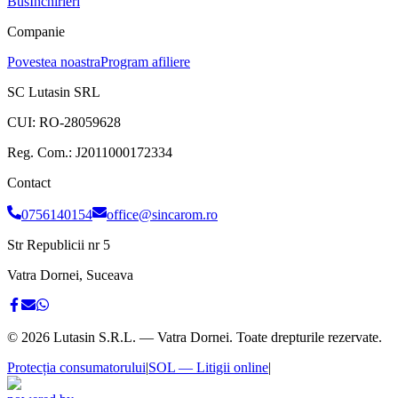
Bus
Inchirieri
Companie
Povestea noastra
Program afiliere
SC Lutasin SRL
CUI:
RO-28059628
Reg. Com.:
J2011000172334
Contact
0756140154
office@sincarom.ro
Str Republicii nr 5
Vatra Dornei, Suceava
©
2026
Lutasin S.R.L. — Vatra Dornei. Toate drepturile rezervate.
Protecția consumatorului
|
SOL — Litigii online
|