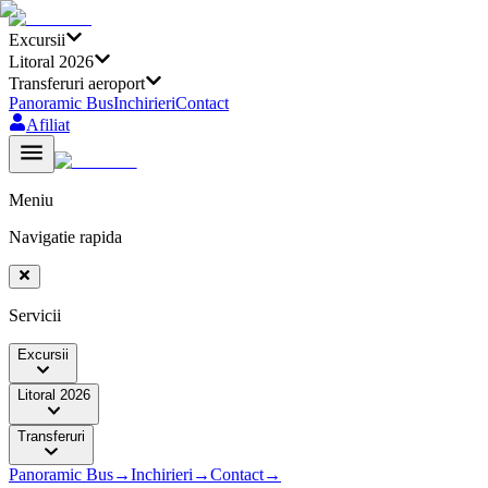
Excursii
Litoral 2026
Transferuri aeroport
Panoramic Bus
Inchirieri
Contact
Afiliat
Meniu
Navigatie rapida
Servicii
Excursii
Litoral 2026
Transferuri
Panoramic Bus
→
Inchirieri
→
Contact
→