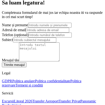
Sa luam legatura!
Completeaza formularul de mai jos iar echipa noastra iti va raspunde
in cel mai scurt timp!
Nume și prenume
Adresă de email
Telefon
(opțional)
Subiect
Mesajul tău
Trimite mesajul
Legal
GDPR
Politica anulare
Politica confidentialitate
Politica
rezervare
Termeni si conditii
Servicii
Excursii
Litoral 2026
Transfer Aeroport
Transfer Privat
Panoramic