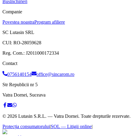
Bus
Inchirieri
Companie
Povestea noastra
Program afiliere
SC Lutasin SRL
CUI:
RO-28059628
Reg. Com.:
J2011000172334
Contact
0756140154
office@sincarom.ro
Str Republicii nr 5
Vatra Dornei, Suceava
©
2026
Lutasin S.R.L. — Vatra Dornei. Toate drepturile rezervate.
Protecția consumatorului
|
SOL — Litigii online
|