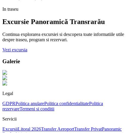
In traseu
Excursie Panoramică Transrarău
Continua explorarea excursiei si descopera toate informatiile utile
despre traseu, program si rezervari.
Vezi excursia
Galerie
Legal
GDPR
Politica anulare
Politica confidentialitate
Politica
rezervare
Termeni si conditii
Servicii
Excursii
Litoral 2026
Transfer Aeroport
Transfer Privat
Panoramic