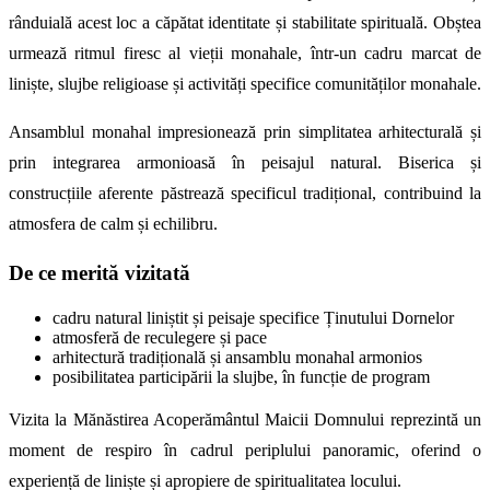
rânduială acest loc a căpătat identitate și stabilitate spirituală. Obștea
urmează ritmul firesc al vieții monahale, într-un cadru marcat de
liniște, slujbe religioase și activități specifice comunităților monahale.
Ansamblul monahal impresionează prin simplitatea arhitecturală și
prin integrarea armonioasă în peisajul natural. Biserica și
construcțiile aferente păstrează specificul tradițional, contribuind la
atmosfera de calm și echilibru.
De ce merită vizitată
cadru natural liniștit și peisaje specifice Ținutului Dornelor
atmosferă de reculegere și pace
arhitectură tradițională și ansamblu monahal armonios
posibilitatea participării la slujbe, în funcție de program
Vizita la Mănăstirea Acoperământul Maicii Domnului reprezintă un
moment de respiro în cadrul periplului panoramic, oferind o
experiență de liniște și apropiere de spiritualitatea locului.