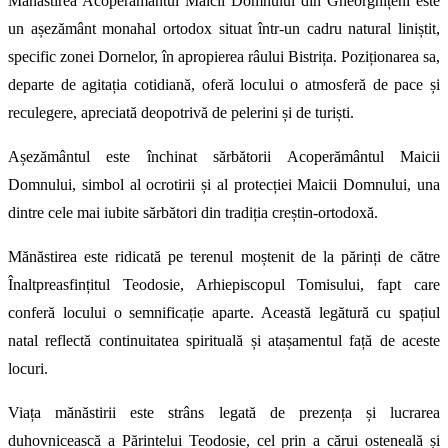
Mănăstirea Acoperământul Maicii Domnului din Gheorghițeni este
un așezământ monahal ortodox situat într-un cadru natural liniștit,
specific zonei Dornelor, în apropierea râului Bistrița. Poziționarea sa,
departe de agitația cotidiană, oferă locului o atmosferă de pace și
reculegere, apreciată deopotrivă de pelerini și de turiști.
Așezământul este închinat sărbătorii Acoperământul Maicii
Domnului, simbol al ocrotirii și al protecției Maicii Domnului, una
dintre cele mai iubite sărbători din tradiția creștin-ortodoxă.
Mănăstirea este ridicată pe terenul moștenit de la părinți de către
Înaltpreasfințitul Teodosie, Arhiepiscopul Tomisului, fapt care
conferă locului o semnificație aparte. Această legătură cu spațiul
natal reflectă continuitatea spirituală și atașamentul față de aceste
locuri.
Viața mănăstirii este strâns legată de prezența și lucrarea
duhovnicească a Părintelui Teodosie, cel prin a cărui osteneală și