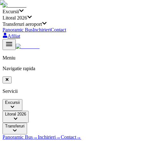
Excursii
Litoral 2026
Transferuri aeroport
Panoramic Bus
Inchirieri
Contact
Afiliat
Meniu
Navigatie rapida
Servicii
Excursii
Litoral 2026
Transferuri
Panoramic Bus
→
Inchirieri
→
Contact
→