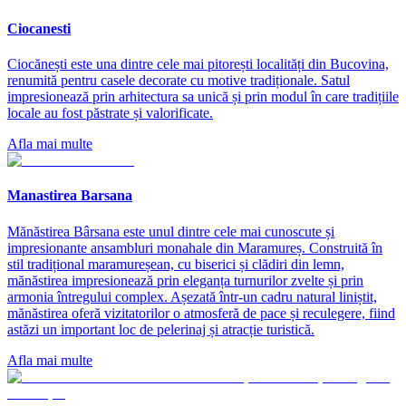
Ciocanesti
Ciocănești este una dintre cele mai pitorești localități din Bucovina,
renumită pentru casele decorate cu motive tradiționale. Satul
impresionează prin arhitectura sa unică și prin modul în care tradițiile
locale au fost păstrate și valorificate.
Afla mai multe
Manastirea Barsana
Mănăstirea Bârsana este unul dintre cele mai cunoscute și
impresionante ansambluri monahale din Maramureș. Construită în
stil tradițional maramureșean, cu biserici și clădiri din lemn,
mănăstirea impresionează prin eleganța turnurilor zvelte și prin
armonia întregului complex. Așezată într-un cadru natural liniștit,
mănăstirea oferă vizitatorilor o atmosferă de pace și reculegere, fiind
astăzi un important loc de pelerinaj și atracție turistică.
Afla mai multe