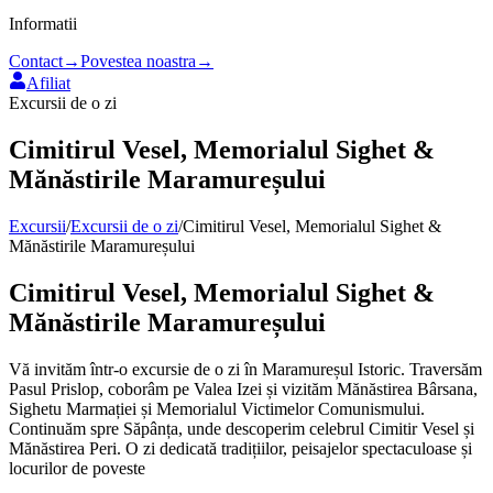
Informatii
Contact
→
Povestea noastra
→
Afiliat
Excursii de o zi
Cimitirul Vesel, Memorialul Sighet &
Mănăstirile Maramureșului
Excursii
/
Excursii de o zi
/
Cimitirul Vesel, Memorialul Sighet &
Mănăstirile Maramureșului
Cimitirul Vesel, Memorialul Sighet &
Mănăstirile Maramureșului
Vă invităm într-o excursie de o zi în Maramureșul Istoric. Traversăm
Pasul Prislop, coborâm pe Valea Izei și vizităm Mănăstirea Bârsana,
Sighetu Marmației și Memorialul Victimelor Comunismului.
Continuăm spre Săpânța, unde descoperim celebrul Cimitir Vesel și
Mănăstirea Peri. O zi dedicată tradițiilor, peisajelor spectaculoase și
locurilor de poveste