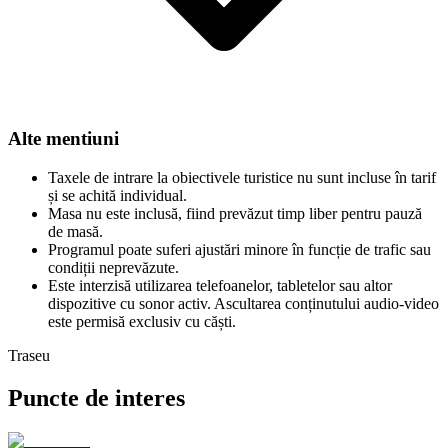
Alte mentiuni
Taxele de intrare la obiectivele turistice nu sunt incluse în tarif
și se achită individual.
Masa nu este inclusă, fiind prevăzut timp liber pentru pauză
de masă.
Programul poate suferi ajustări minore în funcție de trafic sau
condiții neprevăzute.
Este interzisă utilizarea telefoanelor, tabletelor sau altor
dispozitive cu sonor activ. Ascultarea conținutului audio-video
este permisă exclusiv cu căști.
Traseu
Puncte de interes