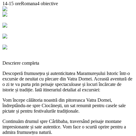
14-15 ore
Romana
4
obiective
Descriere completa
Descoperă frumusețea și autenticitatea Maramureșului Istoric într-o
excursie de neuitat cu plecare din Vatra Dornei. Această aventură de
o zi te va purta prin peisaje spectaculoase și locuri încărcate de
istorie și tradiție. Iată itinerariul detaliat al excursiei:
Vom începe călătoria noastră din pitoreasca Vatra Dornei,
îndreptându-ne spre Ciocănești, un sat renumit pentru casele sale
pictate și pentru festivalurile tradiționale.
Continuăm drumul spre Cârlibaba, traversând peisaje montane
impresionante și sate autentice. Vom face o scurtă oprire pentru a
admira frumusețea naturii.