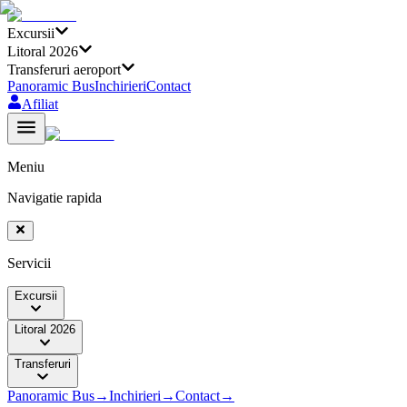
Excursii
Litoral 2026
Transferuri aeroport
Panoramic Bus
Inchirieri
Contact
Afiliat
Meniu
Navigatie rapida
Servicii
Excursii
Litoral 2026
Transferuri
Panoramic Bus
→
Inchirieri
→
Contact
→