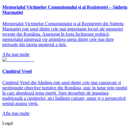
Memorialul Victimelor Comunismului și al Rezistenței – Sighetu
Marmației
Memorialul Victimelor Comunismului și al Rezistenței din Sighetu
Marmației este unul dintre cele mai importante locuri ale memoriei
recente din România. Amenajat în fosta închisoare politică,
memorialul păstrează vie amintirea uneia dintre cele mai dure
perioade din istoria modernă a țării.
Afla mai multe
Cimitirul Vesel
Cimitirul Vesel din Săpânța este unul dintre cele mai cunoscute și
neobișnuite obiective turistice din România, unic în lume prin modul
în care abordează tema morții. Spre deosebire de imaginea
tradițională a cimitirelor, aici întâlnim culoare, umor și o perspectivă
senină asupra vieții.
Afla mai multe
Legal