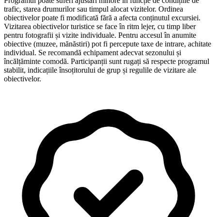
Programul poate suferi ajustări minore în funcție de condițiile de
trafic, starea drumurilor sau timpul alocat vizitelor. Ordinea
obiectivelor poate fi modificată fără a afecta conținutul excursiei.
Vizitarea obiectivelor turistice se face în ritm lejer, cu timp liber
pentru fotografii și vizite individuale. Pentru accesul în anumite
obiective (muzee, mănăstiri) pot fi percepute taxe de intrare, achitate
individual. Se recomandă echipament adecvat sezonului și
încălțăminte comodă. Participanții sunt rugați să respecte programul
stabilit, indicațiile însoțitorului de grup și regulile de vizitare ale
obiectivelor.