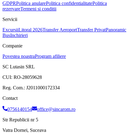
GDPR
Politica anulare
Politica confidentialitate
Politica
rezervare
Termeni si conditii
Servicii
Excursii
Litoral 2026
Transfer Aeroport
Transfer Privat
Panoramic
Bus
Inchirieri
Companie
Povestea noastra
Program afiliere
SC Lutasin SRL
CUI:
RO-28059628
Reg. Com.:
J2011000172334
Contact
0756140154
office@sincarom.ro
Str Republicii nr 5
Vatra Dornei, Suceava