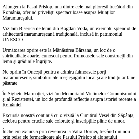
Ajungem la Pasul Prislop, una dintre cele mai pitorești trecători din
România, oferind priveliști spectaculoase asupra Munților
Maramureșului.
Vizităm Biserica de lemn din Bogdan Vodă, un exemplu splendid de
arhitectură maramureșeană tradițională, inclusă în patrimoniul
UNESCO.
Următoarea oprire este la Mănăstirea Bârsana, un loc de o
spiritualitate aparte, cunoscut pentru frumoasele sale construcții din
lemn și grădinile îngrijite.
Ne oprim în Oncești pentru a admira faimoasele porți
maramureșene, simboluri ale meșteșugului local și ale tradițiilor bine
păstrate.
În Sighetu Marmației, vizităm Memorialul Victimelor Comunismului
și al Rezistenței, un loc de profundă reflecție asupra istoriei recente a
României.
Excursia noastră continuă cu o vizită la Cimitirul Vesel din Săpânța,
celebru pentru crucile sale colorate și inscripțiile pline de umor.
Încheiem excursia prin revenirea la Vatra Dornei, trecând din nou
prin peisajele fermecătoare ale Pasului Prislop și ale satului