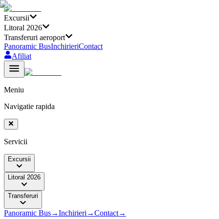
Excursii
Litoral 2026
Transferuri aeroport
Panoramic Bus
Inchirieri
Contact
Afiliat
Meniu
Navigatie rapida
Servicii
Excursii
Litoral 2026
Transferuri
Panoramic Bus
→
Inchirieri
→
Contact
→