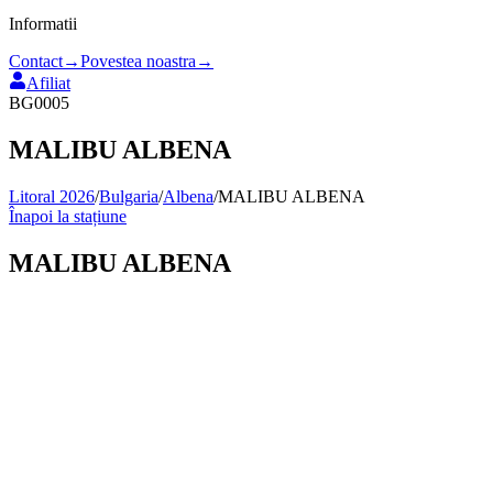
Informatii
Contact
→
Povestea noastra
→
Afiliat
BG0005
MALIBU ALBENA
Litoral 2026
/
Bulgaria
/
Albena
/
MALIBU ALBENA
Înapoi la stațiune
MALIBU ALBENA