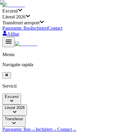
Excursii
Litoral 2026
Transferuri aeroport
Panoramic Bus
Inchirieri
Contact
Afiliat
Meniu
Navigatie rapida
Servicii
Excursii
Litoral 2026
Transferuri
Panoramic Bus
→
Inchirieri
→
Contact
→