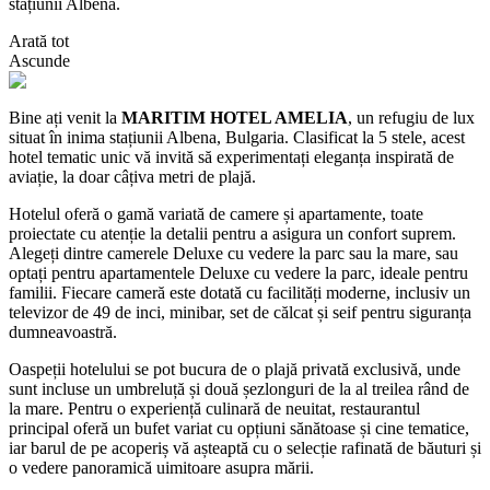
stațiunii Albena.
Arată tot
Ascunde
Bine ați venit la
MARITIM HOTEL AMELIA
, un refugiu de lux
situat în inima stațiunii Albena, Bulgaria. Clasificat la 5 stele, acest
hotel tematic unic vă invită să experimentați eleganța inspirată de
aviație, la doar câțiva metri de plajă.
Hotelul oferă o gamă variată de camere și apartamente, toate
proiectate cu atenție la detalii pentru a asigura un confort suprem.
Alegeți dintre camerele Deluxe cu vedere la parc sau la mare, sau
optați pentru apartamentele Deluxe cu vedere la parc, ideale pentru
familii. Fiecare cameră este dotată cu facilități moderne, inclusiv un
televizor de 49 de inci, minibar, set de călcat și seif pentru siguranța
dumneavoastră.
Oaspeții hotelului se pot bucura de o plajă privată exclusivă, unde
sunt incluse un umbreluță și două șezlonguri de la al treilea rând de
la mare. Pentru o experiență culinară de neuitat, restaurantul
principal oferă un bufet variat cu opțiuni sănătoase și cine tematice,
iar barul de pe acoperiș vă așteaptă cu o selecție rafinată de băuturi și
o vedere panoramică uimitoare asupra mării.