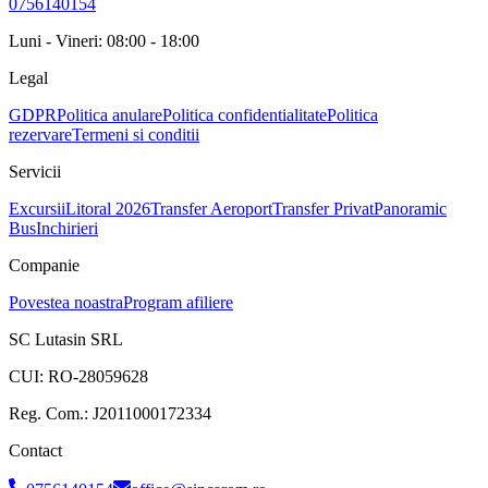
0756140154
Luni - Vineri: 08:00 - 18:00
Legal
GDPR
Politica anulare
Politica confidentialitate
Politica
rezervare
Termeni si conditii
Servicii
Excursii
Litoral 2026
Transfer Aeroport
Transfer Privat
Panoramic
Bus
Inchirieri
Companie
Povestea noastra
Program afiliere
SC Lutasin SRL
CUI:
RO-28059628
Reg. Com.:
J2011000172334
Contact