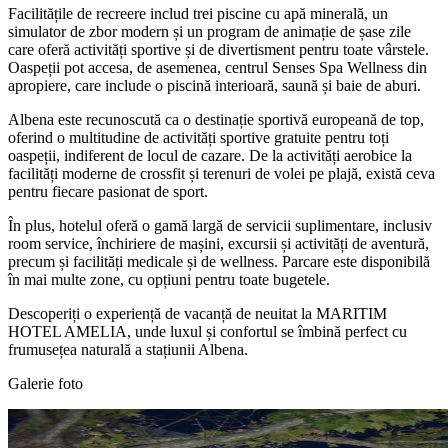
Facilitățile de recreere includ trei piscine cu apă minerală, un
simulator de zbor modern și un program de animație de șase zile
care oferă activități sportive și de divertisment pentru toate vârstele.
Oaspeții pot accesa, de asemenea, centrul Senses Spa Wellness din
apropiere, care include o piscină interioară, saună și baie de aburi.
Albena este recunoscută ca o destinație sportivă europeană de top,
oferind o multitudine de activități sportive gratuite pentru toți
oaspeții, indiferent de locul de cazare. De la activități aerobice la
facilități moderne de crossfit și terenuri de volei pe plajă, există ceva
pentru fiecare pasionat de sport.
În plus, hotelul oferă o gamă largă de servicii suplimentare, inclusiv
room service, închiriere de mașini, excursii și activități de aventură,
precum și facilități medicale și de wellness. Parcare este disponibilă
în mai multe zone, cu opțiuni pentru toate bugetele.
Descoperiți o experiență de vacanță de neuitat la MARITIM
HOTEL AMELIA, unde luxul și confortul se îmbină perfect cu
frumusețea naturală a stațiunii Albena.
Galerie foto