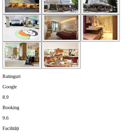
Ratinguri
Google
8.9
Booking
9.6
Facilități