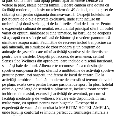
la parc sau la mare, sau optați pentru apartamentele Deluxe cu
vedere la parc, ideale pentru familii. Fiecare cameră este dotată cu
facilități moderne, inclusiv un televizor de 49 de inci, minibar, set de
călcat și seif pentru siguranța dumneavoastră. Oaspeții hotelului se
pot bucura de o plajă privată exclusivă, unde sunt incluse un
umbreluță și două șezlonguri de la al treilea rând de la mare. Pentru
o experiență culinară de neuitat, restaurantul principal oferă un bufet
variat cu opțiuni sănătoase și cine tematice, iar barul de pe acoperiș
vă așteaptă cu o selecție rafinată de băuturi și o vedere panoramică
uimitoare asupra mării. Facilitățile de recreere includ trei piscine cu
apă minerală, un simulator de zbor modern și un program de
animație de șase zile care oferă activități sportive și de divertisment
pentru toate vârstele. Oaspeții pot accesa, de asemenea, centrul
Senses Spa Wellness din apropiere, care include o piscină interioară,
saună și baie de aburi. Albena este recunoscută ca o destinație
sportivă europeană de top, oferind o multitudine de activități sportive
gratuite pentru toți oaspeții, indiferent de locul de cazare. De la
activități aerobice la facilități moderne de crossfit și terenuri de volei
pe plajă, există ceva pentru fiecare pasionat de sport. În plus, hotelul
oferă o gamă largă de servicii suplimentare, inclusiv room service,
închiriere de mașini, excursii și activități de aventură, precum și
facilități medicale și de wellness. Parcare este disponibilă în mai
multe zone, cu opțiuni pentru toate bugetele. Descoperiți o
experiență de vacanță de neuitat la MARITIM HOTEL AMELIA,
unde luxul și confortul se îmbină perfect cu frumusețea naturală a