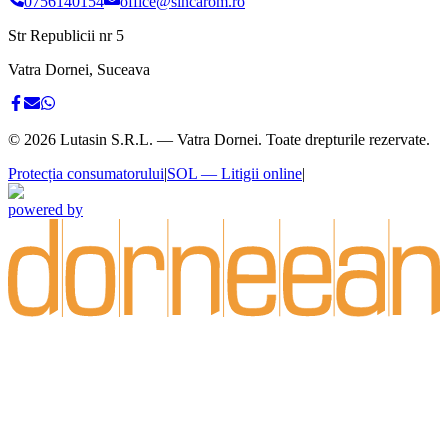
0756140154
office@sincarom.ro
Str Republicii nr 5
Vatra Dornei, Suceava
©
2026
Lutasin S.R.L. — Vatra Dornei. Toate drepturile rezervate.
Protecția consumatorului
|
SOL — Litigii online
|
powered by