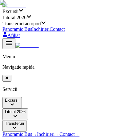
Excursii
Litoral 2026
Transferuri aeroport
Panoramic Bus
Inchirieri
Contact
Afiliat
Meniu
Navigatie rapida
Servicii
Excursii
Litoral 2026
Transferuri
Panoramic Bus
→
Inchirieri
→
Contact
→