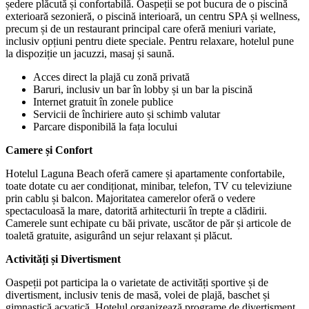
ședere plăcută și confortabilă. Oaspeții se pot bucura de o piscină
exterioară sezonieră, o piscină interioară, un centru SPA și wellness,
precum și de un restaurant principal care oferă meniuri variate,
inclusiv opțiuni pentru diete speciale. Pentru relaxare, hotelul pune
la dispoziție un jacuzzi, masaj și saună.
Acces direct la plajă cu zonă privată
Baruri, inclusiv un bar în lobby și un bar la piscină
Internet gratuit în zonele publice
Servicii de închiriere auto și schimb valutar
Parcare disponibilă la fața locului
Camere și Confort
Hotelul Laguna Beach oferă camere și apartamente confortabile,
toate dotate cu aer condiționat, minibar, telefon, TV cu televiziune
prin cablu și balcon. Majoritatea camerelor oferă o vedere
spectaculoasă la mare, datorită arhitecturii în trepte a clădirii.
Camerele sunt echipate cu băi private, uscător de păr și articole de
toaletă gratuite, asigurând un sejur relaxant și plăcut.
Activități și Divertisment
Oaspeții pot participa la o varietate de activități sportive și de
divertisment, inclusiv tenis de masă, volei de plajă, baschet și
gimnastică acvatică. Hotelul organizează programe de divertisment