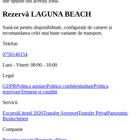
alte opțiuni din aceeași zonă.
Rezervă LAGUNA BEACH
Sună-ne pentru disponibilitate, configurații de camere și
recomandarea celei mai bune variante de transport.
Telefon
0756140154
Luni - Vineri: 08:00 - 18:00
Legal
GDPR
Politica anulare
Politica confidentialitate
Politica
rezervare
Termeni si conditii
Servicii
Excursii
Litoral 2026
Transfer Aeroport
Transfer Privat
Panoramic
Bus
Inchirieri
Companie
Povestea noastra
Program afiliere