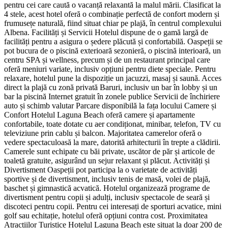
pentru cei care caută o vacanță relaxantă la malul mării. Clasificat la
4 stele, acest hotel oferă o combinație perfectă de confort modern și
frumusețe naturală, fiind situat chiar pe plajă, în centrul complexului
Albena. Facilități și Servicii Hotelul dispune de o gamă largă de
facilități pentru a asigura o ședere plăcută și confortabilă. Oaspeții se
pot bucura de o piscină exterioară sezonieră, o piscină interioară, un
centru SPA și wellness, precum și de un restaurant principal care
oferă meniuri variate, inclusiv opțiuni pentru diete speciale. Pentru
relaxare, hotelul pune la dispoziție un jacuzzi, masaj și saună. Acces
direct la plajă cu zonă privată Baruri, inclusiv un bar în lobby și un
bar la piscină Internet gratuit în zonele publice Servicii de închiriere
auto și schimb valutar Parcare disponibilă la fața locului Camere și
Confort Hotelul Laguna Beach oferă camere și apartamente
confortabile, toate dotate cu aer condiționat, minibar, telefon, TV cu
televiziune prin cablu și balcon. Majoritatea camerelor oferă o
vedere spectaculoasă la mare, datorită arhitecturii în trepte a clădirii.
Camerele sunt echipate cu băi private, uscător de păr și articole de
toaletă gratuite, asigurând un sejur relaxant și plăcut. Activități și
Divertisment Oaspeții pot participa la o varietate de activități
sportive și de divertisment, inclusiv tenis de masă, volei de plajă,
baschet și gimnastică acvatică. Hotelul organizează programe de
divertisment pentru copii și adulți, inclusiv spectacole de seară și
discoteci pentru copii. Pentru cei interesați de sporturi acvatice, mini
golf sau echitație, hotelul oferă opțiuni contra cost. Proximitatea
Atracțiilor Turistice Hotelul Laguna Beach este situat la doar 200 de