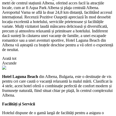
metri de centrul stațiunii Albena, oferind acces facil la atracțiile
locale, cum ar fi Aqua Park Albena și plaja centrală Albena.
Aeroportul Varna se află la doar 24,8 km distanță, facilitând accesul
internațional. Recenzii Pozitive Oaspeții apreciază în mod deosebit
locația excelentă a hotelului, serviciile prietenoase și facilitățile
variate. Mulți vizitatori laudă mâncarea delicioasă și diversificată,
precum și atmosfera relaxantă și primitoare a hotelului. Indiferent
dacă sunteți în căutarea unei vacanțe de familie, a unei escapade
romantice sau a unei aventuri sportive, Hotel Laguna Beach din
Albena vă așteaptă cu brațele deschise pentru a vă oferi o experiență
de neuitat.
Arată tot
Ascunde
Hotel Laguna Beach
din Albena, Bulgaria, este o destinație de vis
pentru cei care caută o vacanță relaxantă la malul mării. Clasificat la
4 stele, acest hotel oferă o combinație perfectă de confort modern și
frumusețe naturală, fiind situat chiar pe plajă, în centrul complexului
Albena.
Facilități și Servicii
Hotelul dispune de o gamă largă de facilități pentru a asigura o