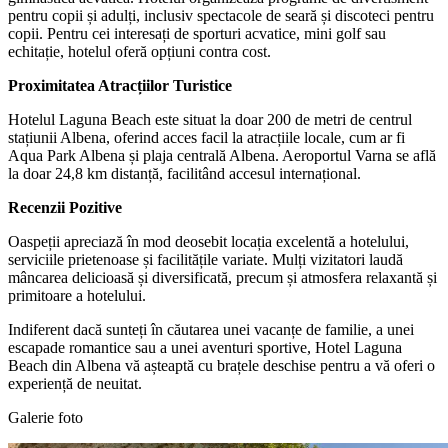
pentru copii și adulți, inclusiv spectacole de seară și discoteci pentru
copii. Pentru cei interesați de sporturi acvatice, mini golf sau
echitație, hotelul oferă opțiuni contra cost.
Proximitatea Atracțiilor Turistice
Hotelul Laguna Beach este situat la doar 200 de metri de centrul
stațiunii Albena, oferind acces facil la atracțiile locale, cum ar fi
Aqua Park Albena și plaja centrală Albena. Aeroportul Varna se află
la doar 24,8 km distanță, facilitând accesul internațional.
Recenzii Pozitive
Oaspeții apreciază în mod deosebit locația excelentă a hotelului,
serviciile prietenoase și facilitățile variate. Mulți vizitatori laudă
mâncarea delicioasă și diversificată, precum și atmosfera relaxantă și
primitoare a hotelului.
Indiferent dacă sunteți în căutarea unei vacanțe de familie, a unei
escapade romantice sau a unei aventuri sportive, Hotel Laguna
Beach din Albena vă așteaptă cu brațele deschise pentru a vă oferi o
experiență de neuitat.
Galerie foto