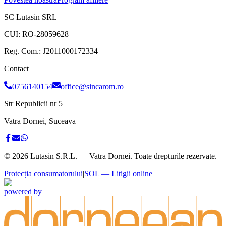
SC Lutasin SRL
CUI:
RO-28059628
Reg. Com.:
J2011000172334
Contact
0756140154
office@sincarom.ro
Str Republicii nr 5
Vatra Dornei, Suceava
©
2026
Lutasin S.R.L. — Vatra Dornei. Toate drepturile rezervate.
Protecția consumatorului
|
SOL — Litigii online
|
powered by