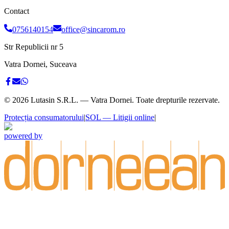
Contact
0756140154
office@sincarom.ro
Str Republicii nr 5
Vatra Dornei, Suceava
©
2026
Lutasin S.R.L. — Vatra Dornei. Toate drepturile rezervate.
Protecția consumatorului
|
SOL — Litigii online
|
powered by