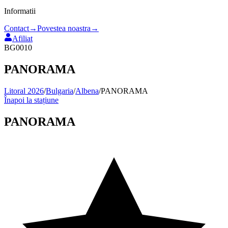
Informatii
Contact
→
Povestea noastra
→
Afiliat
BG0010
PANORAMA
Litoral 2026
/
Bulgaria
/
Albena
/
PANORAMA
Înapoi la stațiune
PANORAMA