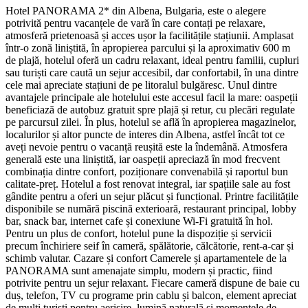
Hotel PANORAMA 2* din Albena, Bulgaria, este o alegere
potrivită pentru vacanțele de vară în care contați pe relaxare,
atmosferă prietenoasă și acces ușor la facilitățile stațiunii. Amplasat
într-o zonă liniștită, în apropierea parcului și la aproximativ 600 m
de plajă, hotelul oferă un cadru relaxant, ideal pentru familii, cupluri
sau turiști care caută un sejur accesibil, dar confortabil, în una dintre
cele mai apreciate stațiuni de pe litoralul bulgăresc. Unul dintre
avantajele principale ale hotelului este accesul facil la mare: oaspeții
beneficiază de autobuz gratuit spre plajă și retur, cu plecări regulate
pe parcursul zilei. În plus, hotelul se află în apropierea magazinelor,
localurilor și altor puncte de interes din Albena, astfel încât tot ce
aveți nevoie pentru o vacanță reușită este la îndemână. Atmosfera
generală este una liniștită, iar oaspeții apreciază în mod frecvent
combinația dintre confort, poziționare convenabilă și raportul bun
calitate-preț. Hotelul a fost renovat integral, iar spațiile sale au fost
gândite pentru a oferi un sejur plăcut și funcțional. Printre facilitățile
disponibile se numără piscină exterioară, restaurant principal, lobby
bar, snack bar, internet cafe și conexiune Wi-Fi gratuită în hol.
Pentru un plus de confort, hotelul pune la dispoziție și servicii
precum închiriere seif în cameră, spălătorie, călcătorie, rent-a-car și
schimb valutar. Cazare și confort Camerele și apartamentele de la
PANORAMA sunt amenajate simplu, modern și practic, fiind
potrivite pentru un sejur relaxant. Fiecare cameră dispune de baie cu
duș, telefon, TV cu programe prin cablu și balcon, element apreciat
de mulți turiști pentru aerisire, lumină naturală și momentele de