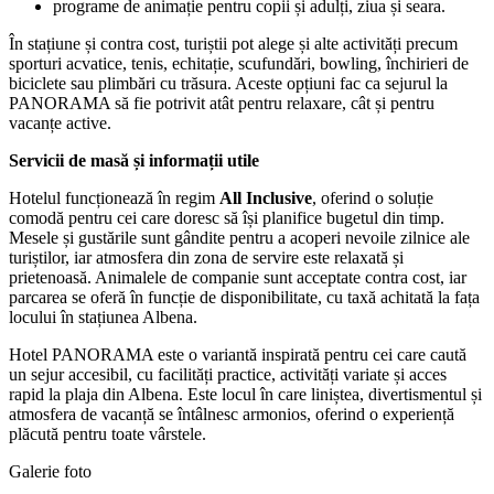
programe de animație pentru copii și adulți, ziua și seara.
În stațiune și contra cost, turiștii pot alege și alte activități precum
sporturi acvatice, tenis, echitație, scufundări, bowling, închirieri de
biciclete sau plimbări cu trăsura. Aceste opțiuni fac ca sejurul la
PANORAMA să fie potrivit atât pentru relaxare, cât și pentru
vacanțe active.
Servicii de masă și informații utile
Hotelul funcționează în regim
All Inclusive
, oferind o soluție
comodă pentru cei care doresc să își planifice bugetul din timp.
Mesele și gustările sunt gândite pentru a acoperi nevoile zilnice ale
turiștilor, iar atmosfera din zona de servire este relaxată și
prietenoasă. Animalele de companie sunt acceptate contra cost, iar
parcarea se oferă în funcție de disponibilitate, cu taxă achitată la fața
locului în stațiunea Albena.
Hotel PANORAMA este o variantă inspirată pentru cei care caută
un sejur accesibil, cu facilități practice, activități variate și acces
rapid la plaja din Albena. Este locul în care liniștea, divertismentul și
atmosfera de vacanță se întâlnesc armonios, oferind o experiență
plăcută pentru toate vârstele.
Galerie foto