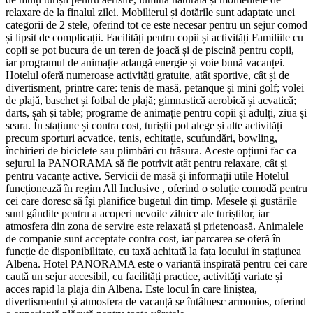
relaxare de la finalul zilei. Mobilierul și dotările sunt adaptate unei
categorii de 2 stele, oferind tot ce este necesar pentru un sejur comod
și lipsit de complicații. Facilități pentru copii și activități Familiile cu
copii se pot bucura de un teren de joacă și de piscină pentru copii,
iar programul de animație adaugă energie și voie bună vacanței.
Hotelul oferă numeroase activități gratuite, atât sportive, cât și de
divertisment, printre care: tenis de masă, petanque și mini golf; volei
de plajă, baschet și fotbal de plajă; gimnastică aerobică și acvatică;
darts, șah și table; programe de animație pentru copii și adulți, ziua și
seara. În stațiune și contra cost, turiștii pot alege și alte activități
precum sporturi acvatice, tenis, echitație, scufundări, bowling,
închirieri de biciclete sau plimbări cu trăsura. Aceste opțiuni fac ca
sejurul la PANORAMA să fie potrivit atât pentru relaxare, cât și
pentru vacanțe active. Servicii de masă și informații utile Hotelul
funcționează în regim All Inclusive , oferind o soluție comodă pentru
cei care doresc să își planifice bugetul din timp. Mesele și gustările
sunt gândite pentru a acoperi nevoile zilnice ale turiștilor, iar
atmosfera din zona de servire este relaxată și prietenoasă. Animalele
de companie sunt acceptate contra cost, iar parcarea se oferă în
funcție de disponibilitate, cu taxă achitată la fața locului în stațiunea
Albena. Hotel PANORAMA este o variantă inspirată pentru cei care
caută un sejur accesibil, cu facilități practice, activități variate și
acces rapid la plaja din Albena. Este locul în care liniștea,
divertismentul și atmosfera de vacanță se întâlnesc armonios, oferind