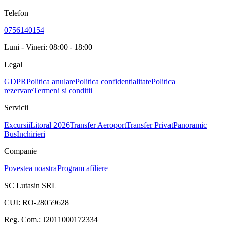
Telefon
0756140154
Luni - Vineri: 08:00 - 18:00
Legal
GDPR
Politica anulare
Politica confidentialitate
Politica
rezervare
Termeni si conditii
Servicii
Excursii
Litoral 2026
Transfer Aeroport
Transfer Privat
Panoramic
Bus
Inchirieri
Companie
Povestea noastra
Program afiliere
SC Lutasin SRL
CUI:
RO-28059628
Reg. Com.:
J2011000172334