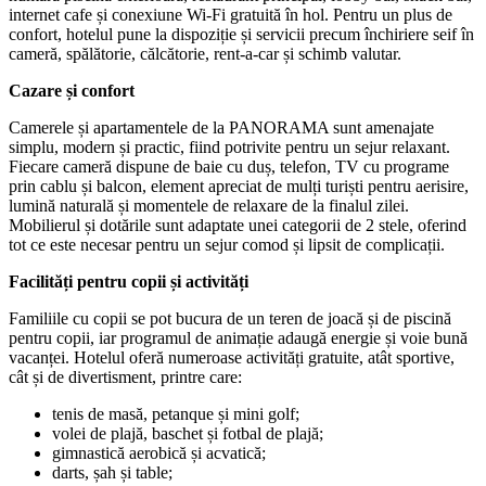
internet cafe și conexiune Wi-Fi gratuită în hol. Pentru un plus de
confort, hotelul pune la dispoziție și servicii precum închiriere seif în
cameră, spălătorie, călcătorie, rent-a-car și schimb valutar.
Cazare și confort
Camerele și apartamentele de la PANORAMA sunt amenajate
simplu, modern și practic, fiind potrivite pentru un sejur relaxant.
Fiecare cameră dispune de baie cu duș, telefon, TV cu programe
prin cablu și balcon, element apreciat de mulți turiști pentru aerisire,
lumină naturală și momentele de relaxare de la finalul zilei.
Mobilierul și dotările sunt adaptate unei categorii de 2 stele, oferind
tot ce este necesar pentru un sejur comod și lipsit de complicații.
Facilități pentru copii și activități
Familiile cu copii se pot bucura de un teren de joacă și de piscină
pentru copii, iar programul de animație adaugă energie și voie bună
vacanței. Hotelul oferă numeroase activități gratuite, atât sportive,
cât și de divertisment, printre care:
tenis de masă, petanque și mini golf;
volei de plajă, baschet și fotbal de plajă;
gimnastică aerobică și acvatică;
darts, șah și table;