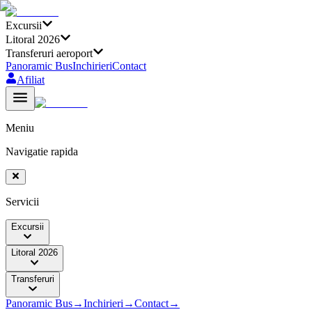
Excursii
Litoral 2026
Transferuri aeroport
Panoramic Bus
Inchirieri
Contact
Afiliat
Meniu
Navigatie rapida
Servicii
Excursii
Litoral 2026
Transferuri
Panoramic Bus
→
Inchirieri
→
Contact
→