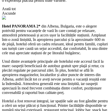
o experiență plăcută pentru toate vârstele.
Arată tot
Ascunde
Hotel PANORAMA 2*
din Albena, Bulgaria, este o alegere
potrivită pentru vacanțele de vară în care contați pe relaxare,
atmosferă prietenoasă și acces ușor la facilitățile stațiunii. Amplasat
într-o zonă liniștită, în apropierea parcului și la aproximativ 600 m
de plajă, hotelul oferă un cadru relaxant, ideal pentru familii, cupluri
sau turiști care caută un sejur accesibil, dar confortabil, în una dintre
cele mai apreciate stațiuni de pe litoralul bulgăresc.
Unul dintre avantajele principale ale hotelului este accesul facil la
mare: oaspeții beneficiază de autobuz gratuit spre plajă și retur, cu
plecări regulate pe parcursul zilei. În plus, hotelul se află în
apropierea magazinelor, localurilor și altor puncte de interes din
Albena, astfel încât tot ce aveți nevoie pentru o vacanță reușită este
la îndemână. Atmosfera generală este una liniștită, iar oaspeții
apreciază în mod frecvent combinația dintre confort, poziționare
convenabilă și raportul bun calitate-preț.
Hotelul a fost renovat integral, iar spațiile sale au fost gândite pentru
a oferi un sejur plăcut și funcțional. Printre facilitățile disponibile se
numără piscină exterioară, restaurant principal, lobby bar, snack bar,