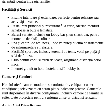
garantată pentru întreaga familie.
Facilități și Servicii
Piscine interioare și exterioare, perfecte pentru relaxare sau
activități acvatice.
Restaurant principal și restaurant à la carte, oferind meniuri
sănătoase și bufete tematice.
Baruri variate, inclusiv un lobby bar și un snack bar, pentru
momente de răsfăț culinar.
Spa și centru de wellness, unde vă puteți bucura de tratamente
de înfrumusețare și relaxare.
Facilități sportive, inclusiv terenuri de tenis, volei pe plajă și
sală de fitness.
Club pentru copii și teren de joacă, asigurând distracția celor
mici.
Internet gratuit în holul hotelului și în lobby bar.
Camere și Confort
Hotelul oferă camere moderne și confortabile, echipate cu aer
condiționat, televizoare cu ecran plat și balcoane private. Camerele
sunt disponibile în diverse configurații, inclusiv camere de familie și
suite, toate proiectate pentru a asigura un sejur plăcut și relaxant.
Activități și Divertisment