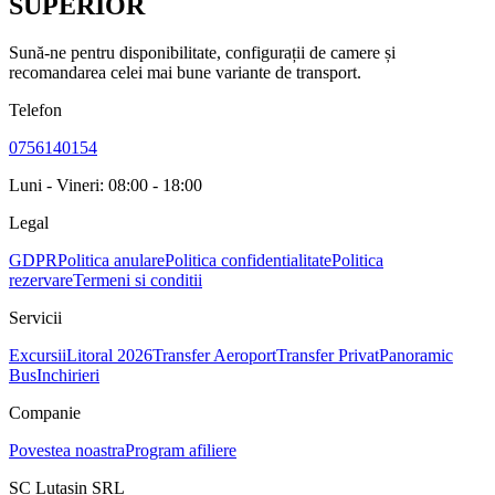
SUPERIOR
Sună-ne pentru disponibilitate, configurații de camere și
recomandarea celei mai bune variante de transport.
Telefon
0756140154
Luni - Vineri: 08:00 - 18:00
Legal
GDPR
Politica anulare
Politica confidentialitate
Politica
rezervare
Termeni si conditii
Servicii
Excursii
Litoral 2026
Transfer Aeroport
Transfer Privat
Panoramic
Bus
Inchirieri
Companie
Povestea noastra
Program afiliere
SC Lutasin SRL