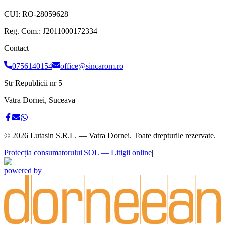
CUI:
RO-28059628
Reg. Com.:
J2011000172334
Contact
0756140154
office@sincarom.ro
Str Republicii nr 5
Vatra Dornei, Suceava
©
2026
Lutasin S.R.L. — Vatra Dornei. Toate drepturile rezervate.
Protecția consumatorului
|
SOL — Litigii online
|
powered by