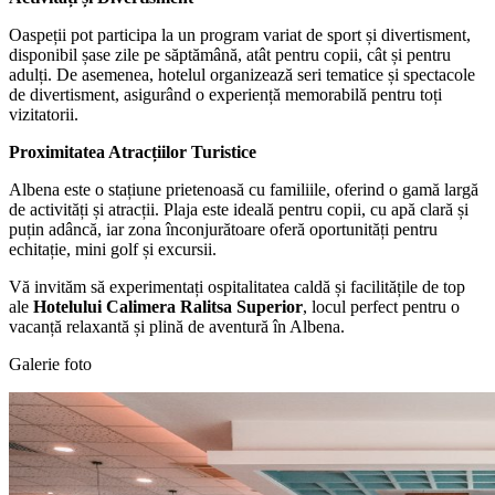
Oaspeții pot participa la un program variat de sport și divertisment,
disponibil șase zile pe săptămână, atât pentru copii, cât și pentru
adulți. De asemenea, hotelul organizează seri tematice și spectacole
de divertisment, asigurând o experiență memorabilă pentru toți
vizitatorii.
Proximitatea Atracțiilor Turistice
Albena este o stațiune prietenoasă cu familiile, oferind o gamă largă
de activități și atracții. Plaja este ideală pentru copii, cu apă clară și
puțin adâncă, iar zona înconjurătoare oferă oportunități pentru
echitație, mini golf și excursii.
Vă invităm să experimentați ospitalitatea caldă și facilitățile de top
ale
Hotelului Calimera Ralitsa Superior
, locul perfect pentru o
vacanță relaxantă și plină de aventură în Albena.
Galerie foto