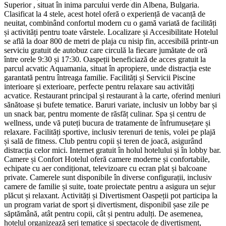
Superior , situat în inima parcului verde din Albena, Bulgaria.
Clasificat la 4 stele, acest hotel oferă o experiență de vacanță de
neuitat, combinând confortul modern cu o gamă variată de facilități
și activități pentru toate vârstele. Localizare și Accesibilitate Hotelul
se află la doar 800 de metri de plaja cu nisip fin, accesibilă printr-un
serviciu gratuit de autobuz care circulă la fiecare jumătate de oră
între orele 9:30 și 17:30. Oaspeții beneficiază de acces gratuit la
parcul acvatic Aquamania, situat în apropiere, unde distracția este
garantată pentru întreaga familie. Facilități și Servicii Piscine
interioare și exterioare, perfecte pentru relaxare sau activități
acvatice. Restaurant principal și restaurant à la carte, oferind meniuri
sănătoase și bufete tematice. Baruri variate, inclusiv un lobby bar și
un snack bar, pentru momente de răsfăț culinar. Spa și centru de
wellness, unde vă puteți bucura de tratamente de înfrumusețare și
relaxare. Facilități sportive, inclusiv terenuri de tenis, volei pe plajă
și sală de fitness. Club pentru copii și teren de joacă, asigurând
distracția celor mici. Internet gratuit în holul hotelului și în lobby bar.
Camere și Confort Hotelul oferă camere moderne și confortabile,
echipate cu aer condiționat, televizoare cu ecran plat și balcoane
private. Camerele sunt disponibile în diverse configurații, inclusiv
camere de familie și suite, toate proiectate pentru a asigura un sejur
plăcut și relaxant. Activități și Divertisment Oaspeții pot participa la
un program variat de sport și divertisment, disponibil șase zile pe
săptămână, atât pentru copii, cât și pentru adulți. De asemenea,
hotelul organizează seri tematice și spectacole de divertisment,