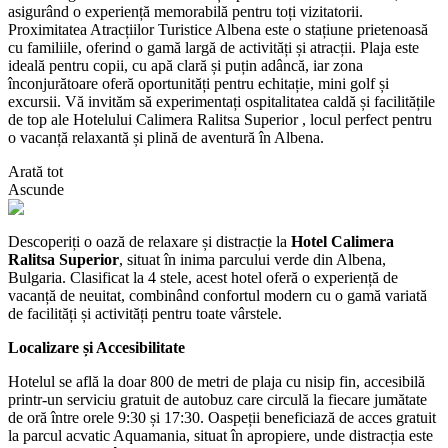
asigurând o experiență memorabilă pentru toți vizitatorii.
Proximitatea Atracțiilor Turistice Albena este o stațiune prietenoasă
cu familiile, oferind o gamă largă de activități și atracții. Plaja este
ideală pentru copii, cu apă clară și puțin adâncă, iar zona
înconjurătoare oferă oportunități pentru echitație, mini golf și
excursii. Vă invităm să experimentați ospitalitatea caldă și facilitățile
de top ale Hotelului Calimera Ralitsa Superior , locul perfect pentru
o vacanță relaxantă și plină de aventură în Albena.
Arată tot
Ascunde
Descoperiți o oază de relaxare și distracție la
Hotel Calimera
Ralitsa Superior
, situat în inima parcului verde din Albena,
Bulgaria. Clasificat la 4 stele, acest hotel oferă o experiență de
vacanță de neuitat, combinând confortul modern cu o gamă variată
de facilități și activități pentru toate vârstele.
Localizare și Accesibilitate
Hotelul se află la doar 800 de metri de plaja cu nisip fin, accesibilă
printr-un serviciu gratuit de autobuz care circulă la fiecare jumătate
de oră între orele 9:30 și 17:30. Oaspeții beneficiază de acces gratuit
la parcul acvatic Aquamania, situat în apropiere, unde distracția este