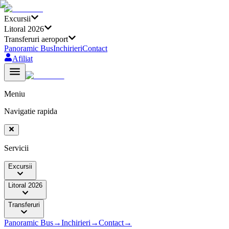
Excursii
Litoral 2026
Transferuri aeroport
Panoramic Bus
Inchirieri
Contact
Afiliat
Meniu
Navigatie rapida
Servicii
Excursii
Litoral 2026
Transferuri
Panoramic Bus
→
Inchirieri
→
Contact
→