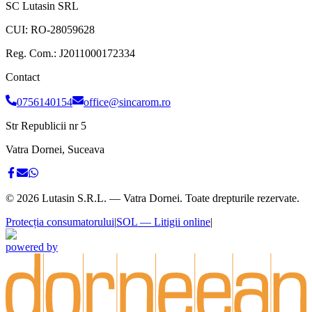
SC Lutasin SRL
CUI:
RO-28059628
Reg. Com.:
J2011000172334
Contact
0756140154
office@sincarom.ro
Str Republicii nr 5
Vatra Dornei, Suceava
©
2026
Lutasin S.R.L. — Vatra Dornei. Toate drepturile rezervate.
Protecția consumatorului
|
SOL — Litigii online
|
powered by