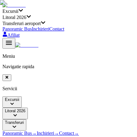
Excursii
Litoral 2026
Transferuri aeroport
Panoramic Bus
Inchirieri
Contact
Afiliat
Meniu
Navigatie rapida
Servicii
Excursii
Litoral 2026
Transferuri
Panoramic Bus
→
Inchirieri
→
Contact
→