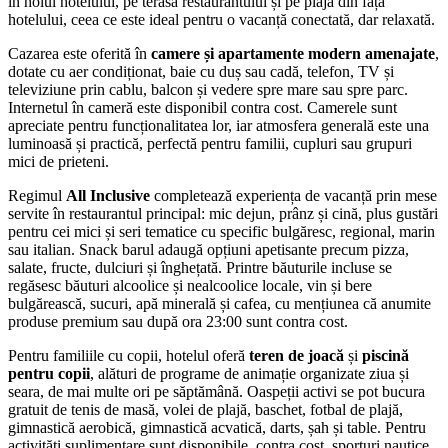
în holul hotelului, pe terasa restaurantului și pe plaja din fața
hotelului, ceea ce este ideal pentru o vacanță conectată, dar relaxată.
Cazarea este oferită în
camere și apartamente modern amenajate
,
dotate cu aer condiționat, baie cu duș sau cadă, telefon, TV și
televiziune prin cablu, balcon și vedere spre mare sau spre parc.
Internetul în cameră este disponibil contra cost. Camerele sunt
apreciate pentru funcționalitatea lor, iar atmosfera generală este una
luminoasă și practică, perfectă pentru familii, cupluri sau grupuri
mici de prieteni.
Regimul
All Inclusive
completează experiența de vacanță prin mese
servite în restaurantul principal: mic dejun, prânz și cină, plus gustări
pentru cei mici și seri tematice cu specific bulgăresc, regional, marin
sau italian. Snack barul adaugă opțiuni apetisante precum pizza,
salate, fructe, dulciuri și înghețată. Printre băuturile incluse se
regăsesc băuturi alcoolice și nealcoolice locale, vin și bere
bulgărească, sucuri, apă minerală și cafea, cu mențiunea că anumite
produse premium sau după ora 23:00 sunt contra cost.
Pentru familiile cu copii, hotelul oferă
teren de joacă
și
piscină
pentru copii
, alături de programe de animație organizate ziua și
seara, de mai multe ori pe săptămână. Oaspeții activi se pot bucura
gratuit de tenis de masă, volei de plajă, baschet, fotbal de plajă,
gimnastică aerobică, gimnastică acvatică, darts, șah și table. Pentru
activități suplimentare sunt disponibile, contra cost, sporturi nautice,