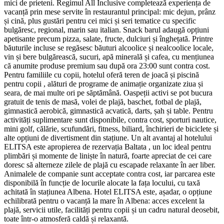
mici de prieteni. Regimul All Inclusive completează experiența de
vacanță prin mese servite în restaurantul principal: mic dejun, prânz
și cină, plus gustări pentru cei mici și seri tematice cu specific
bulgăresc, regional, marin sau italian. Snack barul adaugă opțiuni
apetisante precum pizza, salate, fructe, dulciuri și înghețată. Printre
băuturile incluse se regăsesc băuturi alcoolice și nealcoolice locale,
vin și bere bulgărească, sucuri, apă minerală și cafea, cu mențiunea
că anumite produse premium sau după ora 23:00 sunt contra cost.
Pentru familiile cu copii, hotelul oferă teren de joacă și piscină
pentru copii , alături de programe de animație organizate ziua și
seara, de mai multe ori pe săptămână. Oaspeții activi se pot bucura
gratuit de tenis de masă, volei de plajă, baschet, fotbal de plajă,
gimnastică aerobică, gimnastică acvatică, darts, șah și table. Pentru
activități suplimentare sunt disponibile, contra cost, sporturi nautice,
mini golf, călărie, scufundări, fitness, biliard, închirieri de biciclete și
alte opțiuni de divertisment din stațiune. Un alt avantaj al hotelului
ELITSA este apropierea de rezervația Baltata , un loc ideal pentru
plimbări și momente de liniște în natură, foarte apreciat de cei care
doresc să alterneze zilele de plajă cu escapade relaxante în aer liber.
Animalele de companie sunt acceptate contra cost, iar parcarea este
disponibilă în funcție de locurile alocate la fața locului, cu taxă
achitată în stațiunea Albena. Hotel ELITSA este, așadar, o opțiune
echilibrată pentru o vacanță la mare în Albena: acces excelent la
plajă, servicii utile, facilități pentru copii și un cadru natural deosebit,
toate într-o atmosferă caldă și relaxantă.