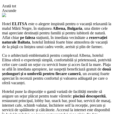
Arată tot
Ascunde
Hotel
ELITSA
este o alegere inspirată pentru o vacanță relaxantă la
malul Mării Negre, în stațiunea
Albena, Bulgaria
, una dintre cele
mai apreciate destinații pentru familii și pentru iubitorii de natură.
Aflat chiar
pe faleza
stațiunii, în imediata vecinătate a
rezervației
naturale Baltata
, hotelul îmbină foarte bine atmosfera de vacanță
de la plajă cu liniștea unui cadru verde, aerisit și plin de farmec.
Cu o arhitectură emblematică pentru complexul Albena, hotelul
Elitsa oferă o experiență simplă, confortabilă și prietenoasă, potrivită
celor care caută un sejur cu servicii bune și acces facil la mare. Plaja
se află în imediata apropiere, iar oaspeții beneficiază gratuit de
două
șezlonguri și o umbrelă pentru fiecare cameră
, un avantaj foarte
apreciat în recenzii pentru confortul și valoarea adăugată pe care o
oferă vacanței.
Hotelul pune la dispoziție o gamă variată de facilități menite să
asigure un sejur plăcut pentru toate vârstele:
piscină descoperită
,
restaurant principal, lobby bar, snack bar, pool bar, servicii de masaj,
internet cafe, schimb valutar, închiriere seif la recepție, precum și
servicii de spălătorie și călcătorie. Accesul la internet este disponibil