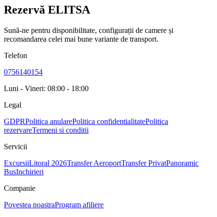
Rezervă ELITSA
Sună-ne pentru disponibilitate, configurații de camere și
recomandarea celei mai bune variante de transport.
Telefon
0756140154
Luni - Vineri: 08:00 - 18:00
Legal
GDPR
Politica anulare
Politica confidentialitate
Politica
rezervare
Termeni si conditii
Servicii
Excursii
Litoral 2026
Transfer Aeroport
Transfer Privat
Panoramic
Bus
Inchirieri
Companie
Povestea noastra
Program afiliere