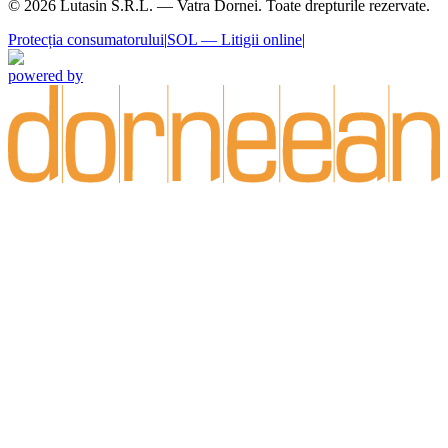
©
2026
Lutasin S.R.L. — Vatra Dornei. Toate drepturile rezervate.
Protecția consumatorului
|
SOL — Litigii online
|
powered by