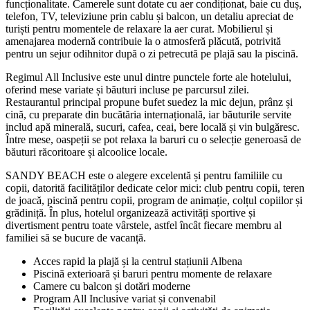
funcționalitate. Camerele sunt dotate cu aer condiționat, baie cu duș,
telefon, TV, televiziune prin cablu și balcon, un detaliu apreciat de
turiști pentru momentele de relaxare la aer curat. Mobilierul și
amenajarea modernă contribuie la o atmosferă plăcută, potrivită
pentru un sejur odihnitor după o zi petrecută pe plajă sau la piscină.
Regimul All Inclusive este unul dintre punctele forte ale hotelului,
oferind mese variate și băuturi incluse pe parcursul zilei.
Restaurantul principal propune bufet suedez la mic dejun, prânz și
cină, cu preparate din bucătăria internațională, iar băuturile servite
includ apă minerală, sucuri, cafea, ceai, bere locală și vin bulgăresc.
Între mese, oaspeții se pot relaxa la baruri cu o selecție generoasă de
băuturi răcoritoare și alcoolice locale.
SANDY BEACH este o alegere excelentă și pentru familiile cu
copii, datorită facilităților dedicate celor mici: club pentru copii, teren
de joacă, piscină pentru copii, program de animație, colțul copiilor și
grădiniță. În plus, hotelul organizează activități sportive și
divertisment pentru toate vârstele, astfel încât fiecare membru al
familiei să se bucure de vacanță.
Acces rapid la plajă și la centrul stațiunii Albena
Piscină exterioară și baruri pentru momente de relaxare
Camere cu balcon și dotări moderne
Program All Inclusive variat și convenabil