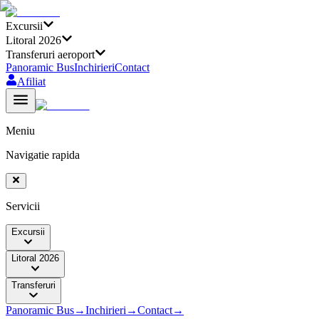
Excursii
Litoral 2026
Transferuri aeroport
Panoramic Bus
Inchirieri
Contact
Afiliat
Meniu
Navigatie rapida
Servicii
Excursii
Litoral 2026
Transferuri
Panoramic Bus
→
Inchirieri
→
Contact
→