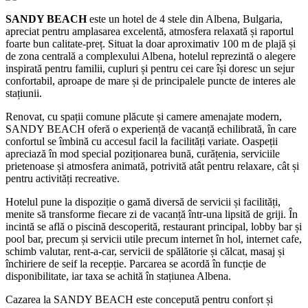
SANDY BEACH
este un hotel de 4 stele din Albena, Bulgaria,
apreciat pentru amplasarea excelentă, atmosfera relaxată și raportul
foarte bun calitate-preț. Situat la doar aproximativ 100 m de plajă și
de zona centrală a complexului Albena, hotelul reprezintă o alegere
inspirată pentru familii, cupluri și pentru cei care își doresc un sejur
confortabil, aproape de mare și de principalele puncte de interes ale
stațiunii.
Renovat, cu spații comune plăcute și camere amenajate modern,
SANDY BEACH oferă o experiență de vacanță echilibrată, în care
confortul se îmbină cu accesul facil la facilități variate. Oaspeții
apreciază în mod special poziționarea bună, curățenia, serviciile
prietenoase și atmosfera animată, potrivită atât pentru relaxare, cât și
pentru activități recreative.
Hotelul pune la dispoziție o gamă diversă de servicii și facilități,
menite să transforme fiecare zi de vacanță într-una lipsită de griji. În
incintă se află o piscină descoperită, restaurant principal, lobby bar și
pool bar, precum și servicii utile precum internet în hol, internet cafe,
schimb valutar, rent-a-car, servicii de spălătorie și călcat, masaj și
închiriere de seif la recepție. Parcarea se acordă în funcție de
disponibilitate, iar taxa se achită în stațiunea Albena.
Cazarea la SANDY BEACH este concepută pentru confort și