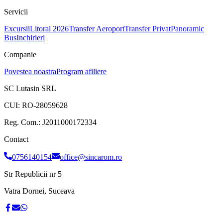
Servicii
Excursii
Litoral 2026
Transfer Aeroport
Transfer Privat
Panoramic
Bus
Inchirieri
Companie
Povestea noastra
Program afiliere
SC Lutasin SRL
CUI:
RO-28059628
Reg. Com.:
J2011000172334
Contact
0756140154
office@sincarom.ro
Str Republicii nr 5
Vatra Dornei, Suceava