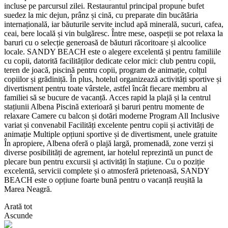
incluse pe parcursul zilei. Restaurantul principal propune bufet
suedez la mic dejun, prânz și cină, cu preparate din bucătăria
internațională, iar băuturile servite includ apă minerală, sucuri, cafea,
ceai, bere locală și vin bulgăresc. Între mese, oaspeții se pot relaxa la
baruri cu o selecție generoasă de băuturi răcoritoare și alcoolice
locale. SANDY BEACH este o alegere excelentă și pentru familiile
cu copii, datorită facilităților dedicate celor mici: club pentru copii,
teren de joacă, piscină pentru copii, program de animație, colțul
copiilor și grădiniță. În plus, hotelul organizează activități sportive și
divertisment pentru toate vârstele, astfel încât fiecare membru al
familiei să se bucure de vacanță. Acces rapid la plajă și la centrul
stațiunii Albena Piscină exterioară și baruri pentru momente de
relaxare Camere cu balcon și dotări moderne Program All Inclusive
variat și convenabil Facilități excelente pentru copii și activități de
animație Multiple opțiuni sportive și de divertisment, unele gratuite
În apropiere, Albena oferă o plajă largă, promenadă, zone verzi și
diverse posibilități de agrement, iar hotelul reprezintă un punct de
plecare bun pentru excursii și activități în stațiune. Cu o poziție
excelentă, servicii complete și o atmosferă prietenoasă, SANDY
BEACH este o opțiune foarte bună pentru o vacanță reușită la
Marea Neagră.
Arată tot
Ascunde