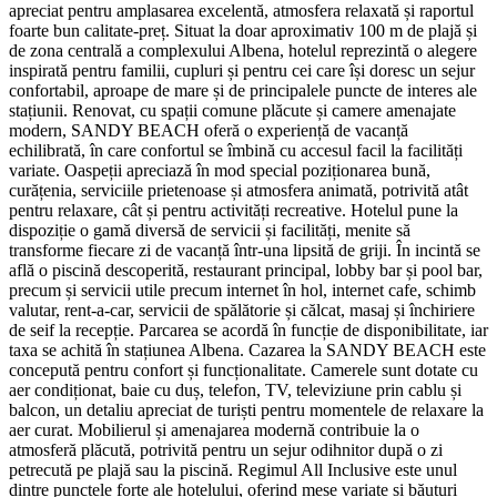
apreciat pentru amplasarea excelentă, atmosfera relaxată și raportul
foarte bun calitate-preț. Situat la doar aproximativ 100 m de plajă și
de zona centrală a complexului Albena, hotelul reprezintă o alegere
inspirată pentru familii, cupluri și pentru cei care își doresc un sejur
confortabil, aproape de mare și de principalele puncte de interes ale
stațiunii. Renovat, cu spații comune plăcute și camere amenajate
modern, SANDY BEACH oferă o experiență de vacanță
echilibrată, în care confortul se îmbină cu accesul facil la facilități
variate. Oaspeții apreciază în mod special poziționarea bună,
curățenia, serviciile prietenoase și atmosfera animată, potrivită atât
pentru relaxare, cât și pentru activități recreative. Hotelul pune la
dispoziție o gamă diversă de servicii și facilități, menite să
transforme fiecare zi de vacanță într-una lipsită de griji. În incintă se
află o piscină descoperită, restaurant principal, lobby bar și pool bar,
precum și servicii utile precum internet în hol, internet cafe, schimb
valutar, rent-a-car, servicii de spălătorie și călcat, masaj și închiriere
de seif la recepție. Parcarea se acordă în funcție de disponibilitate, iar
taxa se achită în stațiunea Albena. Cazarea la SANDY BEACH este
concepută pentru confort și funcționalitate. Camerele sunt dotate cu
aer condiționat, baie cu duș, telefon, TV, televiziune prin cablu și
balcon, un detaliu apreciat de turiști pentru momentele de relaxare la
aer curat. Mobilierul și amenajarea modernă contribuie la o
atmosferă plăcută, potrivită pentru un sejur odihnitor după o zi
petrecută pe plajă sau la piscină. Regimul All Inclusive este unul
dintre punctele forte ale hotelului, oferind mese variate și băuturi