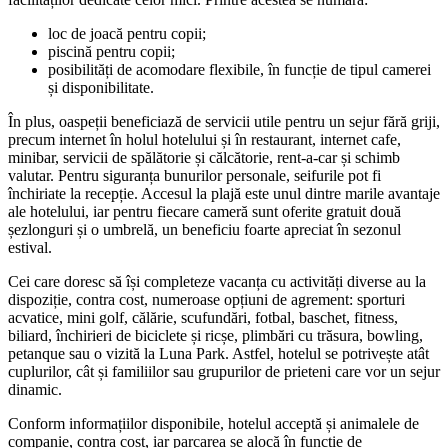
loc de joacă pentru copii;
piscină pentru copii;
posibilități de acomodare flexibile, în funcție de tipul camerei
și disponibilitate.
În plus, oaspeții beneficiază de servicii utile pentru un sejur fără griji,
precum internet în holul hotelului și în restaurant, internet cafe,
minibar, servicii de spălătorie și călcătorie, rent-a-car și schimb
valutar. Pentru siguranța bunurilor personale, seifurile pot fi
închiriate la recepție. Accesul la plajă este unul dintre marile avantaje
ale hotelului, iar pentru fiecare cameră sunt oferite gratuit două
șezlonguri și o umbrelă, un beneficiu foarte apreciat în sezonul
estival.
Cei care doresc să își completeze vacanța cu activități diverse au la
dispoziție, contra cost, numeroase opțiuni de agrement: sporturi
acvatice, mini golf, călărie, scufundări, fotbal, baschet, fitness,
biliard, închirieri de biciclete și ricșe, plimbări cu trăsura, bowling,
petanque sau o vizită la Luna Park. Astfel, hotelul se potrivește atât
cuplurilor, cât și familiilor sau grupurilor de prieteni care vor un sejur
dinamic.
Conform informațiilor disponibile, hotelul acceptă și animalele de
companie, contra cost, iar parcarea se alocă în funcție de