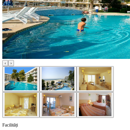
‹
›
Facilități