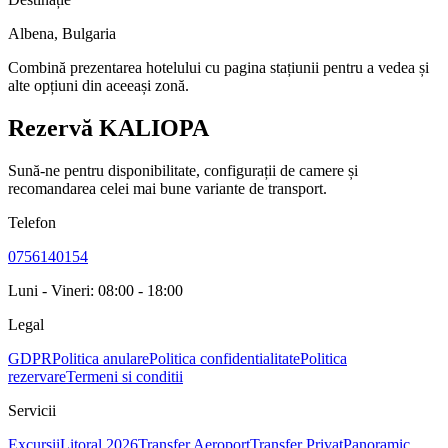
Albena
,
Bulgaria
Combină prezentarea hotelului cu pagina stațiunii pentru a vedea și
alte opțiuni din aceeași zonă.
Rezervă KALIOPA
Sună-ne pentru disponibilitate, configurații de camere și
recomandarea celei mai bune variante de transport.
Telefon
0756140154
Luni - Vineri: 08:00 - 18:00
Legal
GDPR
Politica anulare
Politica confidentialitate
Politica
rezervare
Termeni si conditii
Servicii
Excursii
Litoral 2026
Transfer Aeroport
Transfer Privat
Panoramic