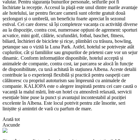
valutar. Pentru siguranța bunurilor personale, seifurile pot fi
închiriate la recepție. Accesul la plajă este unul dintre marile avantaje
ale hotelului, iar pentru fiecare cameră sunt oferite gratuit două
șezlonguri și o umbrelă, un beneficiu foarte apreciat în sezonul
estival. Cei care doresc să își completeze vacanța cu activități diverse
au la dispoziție, contra cost, numeroase opțiuni de agrement: sporturi
acvatice, mini golf, călărie, scufundări, fotbal, baschet, fitness,
biliard, închirieri de biciclete și ricșe, plimbări cu trăsura, bowling,
petanque sau o vizită la Luna Park. Astfel, hotelul se potrivește atât
cuplurilor, cât și familiilor sau grupurilor de prieteni care vor un sejur
dinamic. Conform informațiilor disponibile, hotelul acceptă și
animalele de companie, contra cost, iar parcarea se alocă în funcție
de disponibilitate, cu taxă achitată în stațiunea Albena. Aceste detalii
contribuie la o experiență flexibilă și practică pentru oaspeții care
călătoresc cu propriul autoturism sau împreună cu animalele de
companie. KALIOPA este o alegere inspirată pentru cei care caută o
vacanță la malul mării, într-un hotel cu atmosferă relaxată, servicii
esențiale bine puse la punct și avantajul incontestabil al poziției
excelente în Albena. Este locul potrivit pentru zile însorite, seri
liniștite și amintiri de vară cu parfum de mare.
Arată tot
Ascunde