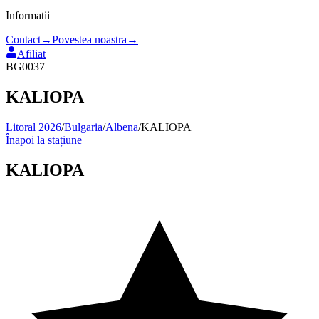
Informatii
Contact
→
Povestea noastra
→
Afiliat
BG0037
KALIOPA
Litoral 2026
/
Bulgaria
/
Albena
/
KALIOPA
Înapoi la stațiune
KALIOPA