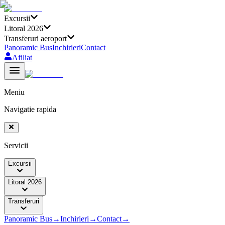
Excursii
Litoral 2026
Transferuri aeroport
Panoramic Bus
Inchirieri
Contact
Afiliat
Meniu
Navigatie rapida
Servicii
Excursii
Litoral 2026
Transferuri
Panoramic Bus
→
Inchirieri
→
Contact
→