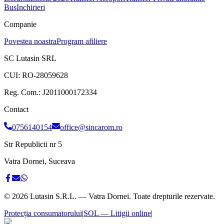
Bus
Inchirieri
Companie
Povestea noastra
Program afiliere
SC Lutasin SRL
CUI:
RO-28059628
Reg. Com.:
J2011000172334
Contact
0756140154
office@sincarom.ro
Str Republicii nr 5
Vatra Dornei, Suceava
©
2026
Lutasin S.R.L. — Vatra Dornei. Toate drepturile rezervate.
Protecția consumatorului
|
SOL — Litigii online
|