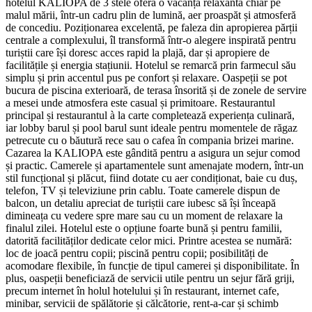
hotelul KALIOPA de 3 stele oferă o vacanță relaxantă chiar pe
malul mării, într-un cadru plin de lumină, aer proaspăt și atmosferă
de concediu. Poziționarea excelentă, pe faleza din apropierea părții
centrale a complexului, îl transformă într-o alegere inspirată pentru
turiștii care își doresc acces rapid la plajă, dar și apropiere de
facilitățile și energia stațiunii. Hotelul se remarcă prin farmecul său
simplu și prin accentul pus pe confort și relaxare. Oaspeții se pot
bucura de piscina exterioară, de terasa însorită și de zonele de servire
a mesei unde atmosfera este casual și primitoare. Restaurantul
principal și restaurantul à la carte completează experiența culinară,
iar lobby barul și pool barul sunt ideale pentru momentele de răgaz
petrecute cu o băutură rece sau o cafea în compania brizei marine.
Cazarea la KALIOPA este gândită pentru a asigura un sejur comod
și practic. Camerele și apartamentele sunt amenajate modern, într-un
stil funcțional și plăcut, fiind dotate cu aer condiționat, baie cu duș,
telefon, TV și televiziune prin cablu. Toate camerele dispun de
balcon, un detaliu apreciat de turiștii care iubesc să își înceapă
dimineața cu vedere spre mare sau cu un moment de relaxare la
finalul zilei. Hotelul este o opțiune foarte bună și pentru familii,
datorită facilităților dedicate celor mici. Printre acestea se numără:
loc de joacă pentru copii; piscină pentru copii; posibilități de
acomodare flexibile, în funcție de tipul camerei și disponibilitate. În
plus, oaspeții beneficiază de servicii utile pentru un sejur fără griji,
precum internet în holul hotelului și în restaurant, internet cafe,
minibar, servicii de spălătorie și călcătorie, rent-a-car și schimb