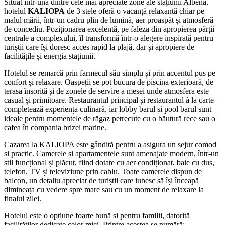
Situat într-una dintre cele mai apreciate zone ale stațiunii Albena,
hotelul
KALIOPA
de 3 stele oferă o vacanță relaxantă chiar pe
malul mării, într-un cadru plin de lumină, aer proaspăt și atmosferă
de concediu. Poziționarea excelentă, pe faleza din apropierea părții
centrale a complexului, îl transformă într-o alegere inspirată pentru
turiștii care își doresc acces rapid la plajă, dar și apropiere de
facilitățile și energia stațiunii.
Hotelul se remarcă prin farmecul său simplu și prin accentul pus pe
confort și relaxare. Oaspeții se pot bucura de piscina exterioară, de
terasa însorită și de zonele de servire a mesei unde atmosfera este
casual și primitoare. Restaurantul principal și restaurantul à la carte
completează experiența culinară, iar lobby barul și pool barul sunt
ideale pentru momentele de răgaz petrecute cu o băutură rece sau o
cafea în compania brizei marine.
Cazarea la KALIOPA este gândită pentru a asigura un sejur comod
și practic. Camerele și apartamentele sunt amenajate modern, într-un
stil funcțional și plăcut, fiind dotate cu aer condiționat, baie cu duș,
telefon, TV și televiziune prin cablu. Toate camerele dispun de
balcon, un detaliu apreciat de turiștii care iubesc să își înceapă
dimineața cu vedere spre mare sau cu un moment de relaxare la
finalul zilei.
Hotelul este o opțiune foarte bună și pentru familii, datorită
facilităților dedicate celor mici. Printre acestea se numără: