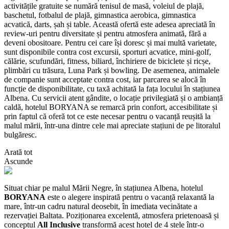
activitățile gratuite se numără tenisul de masă, voleiul de plajă,
baschetul, fotbalul de plajă, gimnastica aerobica, gimnastica
acvatică, darts, șah și table. Această ofertă este adesea apreciată în
review-uri pentru diversitate și pentru atmosfera animată, fără a
deveni obositoare. Pentru cei care își doresc și mai multă varietate,
sunt disponibile contra cost excursii, sporturi acvatice, mini-golf,
călărie, scufundări, fitness, biliard, închiriere de biciclete și ricșe,
plimbări cu trăsura, Luna Park și bowling. De asemenea, animalele
de companie sunt acceptate contra cost, iar parcarea se alocă în
funcție de disponibilitate, cu taxă achitată la fața locului în stațiunea
Albena. Cu servicii atent gândite, o locație privilegiată și o ambianță
caldă, hotelul BORYANA se remarcă prin confort, accesibilitate și
prin faptul că oferă tot ce este necesar pentru o vacanță reușită la
malul mării, într-una dintre cele mai apreciate stațiuni de pe litoralul
bulgăresc.
Arată tot
Ascunde
Situat chiar pe malul Mării Negre, în stațiunea Albena, hotelul
BORYANA
este o alegere inspirată pentru o vacanță relaxantă la
mare, într-un cadru natural deosebit, în imediata vecinătate a
rezervației Baltata. Poziționarea excelentă, atmosfera prietenoasă și
conceptul
All Inclusive
transformă acest hotel de 4 stele într-o