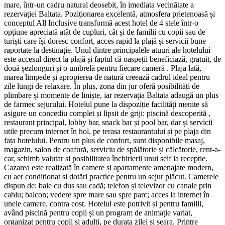
mare, într-un cadru natural deosebit, în imediata vecinătate a
rezervației Baltata. Poziționarea excelentă, atmosfera prietenoasă și
conceptul All Inclusive transformă acest hotel de 4 stele într-o
opțiune apreciată atât de cupluri, cât și de familii cu copii sau de
turiști care își doresc confort, acces rapid la plajă și servicii bune
raportate la destinație. Unul dintre principalele atuuri ale hotelului
este accesul direct la plajă și faptul că oaspeții beneficiază, gratuit, de
două șezlonguri și o umbrelă pentru fiecare cameră . Plaja lată,
marea limpede și apropierea de natură creează cadrul ideal pentru
zile lungi de relaxare. În plus, zona din jur oferă posibilități de
plimbare și momente de liniște, iar rezervația Baltata adaugă un plus
de farmec sejurului. Hotelul pune la dispoziție facilități menite să
asigure un concediu complet și lipsit de griji: piscină descoperită ,
restaurant principal, lobby bar, snack bar și pool bar, dar și servicii
utile precum internet în hol, pe terasa restaurantului și pe plaja din
fața hotelului. Pentru un plus de confort, sunt disponibile masaj,
magazin, salon de coafură, serviciu de spălătorie și călcătorie, rent-a-
car, schimb valutar și posibilitatea închirierii unui seif la recepție.
Cazarea este realizată în camere și apartamente amenajate modern,
cu aer condiționat și dotări practice pentru un sejur plăcut. Camerele
dispun de: baie cu duș sau cadă; telefon și televizor cu canale prin
cablu; balcon; vedere spre mare sau spre parc; acces la internet în
unele camere, contra cost. Hotelul este potrivit și pentru familii,
având piscină pentru copii și un program de animație variat,
organizat pentru copii și adulți, pe durata zilei și seara. Printre