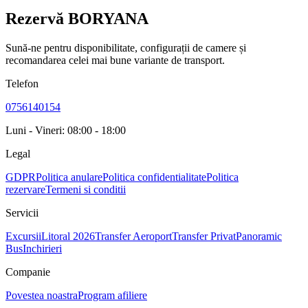
Rezervă BORYANA
Sună-ne pentru disponibilitate, configurații de camere și
recomandarea celei mai bune variante de transport.
Telefon
0756140154
Luni - Vineri: 08:00 - 18:00
Legal
GDPR
Politica anulare
Politica confidentialitate
Politica
rezervare
Termeni si conditii
Servicii
Excursii
Litoral 2026
Transfer Aeroport
Transfer Privat
Panoramic
Bus
Inchirieri
Companie
Povestea noastra
Program afiliere