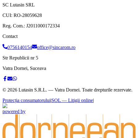
SC Lutasin SRL
CUI:
RO-28059628
Reg. Com.:
J2011000172334
Contact
0756140154
office@sincarom.ro
Str Republicii nr 5
Vatra Dornei, Suceava
©
2026
Lutasin S.R.L. — Vatra Dornei. Toate drepturile rezervate.
Protecția consumatorului
|
SOL — Litigii online
|
powered by