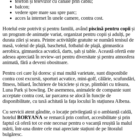
telefon și televizor cu canale prin cablu;
balcon;
vedere spre mare sau spre parc;
acces la internet în unele camere, contra cost.
Hotelul este potrivit și pentru familii, având
piscină pentru copii
și
un program de animație variat, organizat pentru copii și adulți, pe
durata zilei și seara. Printre activitățile gratuite se numără tenisul de
masă, voleiul de plajă, baschetul, fotbalul de plajă, gimnastica
aerobica, gimnastica acvatică, darts, șah și table. Această ofertă este
adesea apreciată în review-uri pentru diversitate și pentru atmosfera
animată, fără a deveni obositoare.
Pentru cei care își doresc și mai multă varietate, sunt disponibile
contra cost excursii, sporturi acvatice, mini-golf, călărie, scufundări,
fitness, biliard, închiriere de biciclete și ricșe, plimbări cu trăsura,
Luna Park și bowling. De asemenea, animalele de companie sunt
acceptate contra cost, iar parcarea se alocă în funcție de
disponibilitate, cu taxă achitată la fața locului în stațiunea Albena.
Cu servicii atent gândite, o locație privilegiată și o ambianță caldă,
hotelul
BORYANA
se remarcă prin confort, accesibilitate și prin
faptul că oferă tot ce este necesar pentru o vacanță reușită la malul
mării, într-una dintre cele mai apreciate stațiuni de pe litoralul
bulgăresc.