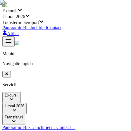
Excursii
Litoral 2026
Transferuri aeroport
Panoramic Bus
Inchirieri
Contact
Afiliat
Meniu
Navigatie rapida
Servicii
Excursii
Litoral 2026
Transferuri
Panoramic Bus
→
Inchirieri
→
Contact
→