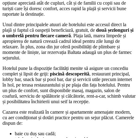
opțiune apreciată atât de cupluri, cât și de familii cu copii sau de
turiști care își doresc confort, acces rapid la plajă și servicii bune
raportate la destinație.
Unul dintre principalele atuuri ale hotelului este accesul direct la
plajă și faptul că oaspeții beneficiază, gratuit, de
două șezlonguri și
o umbrelă pentru fiecare cameră
. Plaja lată, marea limpede și
apropierea de natură creează cadrul ideal pentru zile lungi de
relaxare. În plus, zona din jur oferă posibilități de plimbare și
momente de liniște, iar rezervația Baltata adaugă un plus de farmec
sejurului.
Hotelul pune la dispoziție facilități menite să asigure un concediu
complet și lipsit de griji:
piscină descoperită
, restaurant principal,
lobby bar, snack bar și pool bar, dar și servicii utile precum internet
în hol, pe terasa restaurantului și pe plaja din fața hotelului. Pentru
un plus de confort, sunt disponibile masaj, magazin, salon de
coafură, serviciu de spălătorie și călcătorie, rent-a-car, schimb valutar
și posibilitatea închirierii unui seif la recepție.
Cazarea este realizată în camere și apartamente amenajate modern,
cu aer condiționat și dotări practice pentru un sejur plăcut. Camerele
dispun de:
baie cu duș sau cadă;