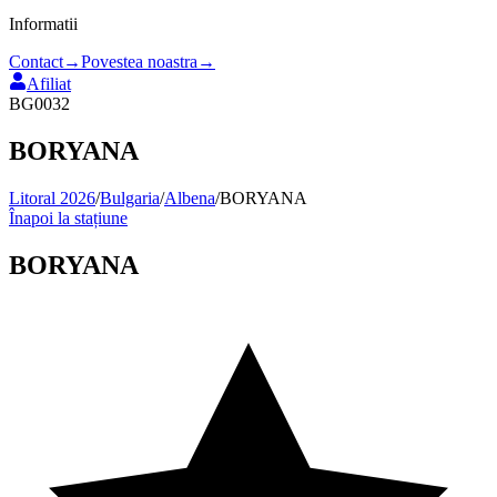
Informatii
Contact
→
Povestea noastra
→
Afiliat
BG0032
BORYANA
Litoral 2026
/
Bulgaria
/
Albena
/
BORYANA
Înapoi la stațiune
BORYANA