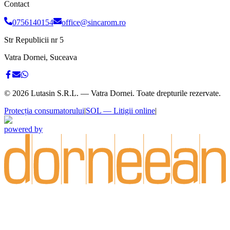
Contact
0756140154
office@sincarom.ro
Str Republicii nr 5
Vatra Dornei, Suceava
©
2026
Lutasin S.R.L. — Vatra Dornei. Toate drepturile rezervate.
Protecția consumatorului
|
SOL — Litigii online
|
powered by