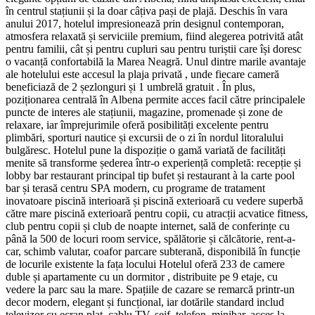
în centrul stațiunii și la doar câțiva pași de plajă. Deschis în vara
anului 2017, hotelul impresionează prin designul contemporan,
atmosfera relaxată și serviciile premium, fiind alegerea potrivită atât
pentru familii, cât și pentru cupluri sau pentru turiștii care își doresc
o vacanță confortabilă la Marea Neagră. Unul dintre marile avantaje
ale hotelului este accesul la plaja privată , unde fiecare cameră
beneficiază de 2 șezlonguri și 1 umbrelă gratuit . În plus,
poziționarea centrală în Albena permite acces facil către principalele
puncte de interes ale stațiunii, magazine, promenade și zone de
relaxare, iar împrejurimile oferă posibilități excelente pentru
plimbări, sporturi nautice și excursii de o zi în nordul litoralului
bulgăresc. Hotelul pune la dispoziție o gamă variată de facilități
menite să transforme șederea într-o experiență completă: recepție și
lobby bar restaurant principal tip bufet și restaurant à la carte pool
bar și terasă centru SPA modern, cu programe de tratament
inovatoare piscină interioară și piscină exterioară cu vedere superbă
către mare piscină exterioară pentru copii, cu atracții acvatice fitness,
club pentru copii și club de noapte internet, sală de conferințe cu
până la 500 de locuri room service, spălătorie și călcătorie, rent-a-
car, schimb valutar, coafor parcare subterană, disponibilă în funcție
de locurile existente la fața locului Hotelul oferă 233 de camere
duble și apartamente cu un dormitor , distribuite pe 9 etaje, cu
vedere la parc sau la mare. Spațiile de cazare se remarcă printr-un
decor modern, elegant și funcțional, iar dotările standard includ
televizor cu ecran plat, cablu TV, seif, telefon, minibar, acces la