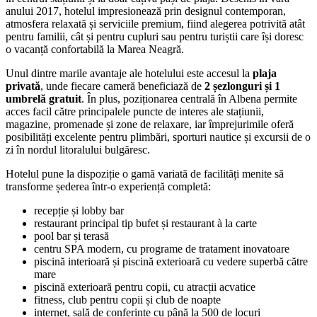
anului 2017, hotelul impresionează prin designul contemporan,
atmosfera relaxată și serviciile premium, fiind alegerea potrivită atât
pentru familii, cât și pentru cupluri sau pentru turiștii care își doresc
o vacanță confortabilă la Marea Neagră.
Unul dintre marile avantaje ale hotelului este accesul la
plaja
privată
, unde fiecare cameră beneficiază de
2 șezlonguri și 1
umbrelă gratuit
. În plus, poziționarea centrală în Albena permite
acces facil către principalele puncte de interes ale stațiunii,
magazine, promenade și zone de relaxare, iar împrejurimile oferă
posibilități excelente pentru plimbări, sporturi nautice și excursii de o
zi în nordul litoralului bulgăresc.
Hotelul pune la dispoziție o gamă variată de facilități menite să
transforme șederea într-o experiență completă:
recepție și lobby bar
restaurant principal tip bufet și restaurant à la carte
pool bar și terasă
centru SPA modern, cu programe de tratament inovatoare
piscină interioară și piscină exterioară cu vedere superbă către
mare
piscină exterioară pentru copii, cu atracții acvatice
fitness, club pentru copii și club de noapte
internet, sală de conferințe cu până la 500 de locuri