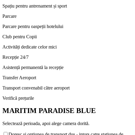
Spațiu pentru antrenament și sport
Parcare
Parcare pentru oaspeții hotelului
Club pentru Copii
Activități dedicate celor mici
Recepție 24/7
Asistență permanentă la recepție
Transfer Aeroport
Transport convenabil către aeroport
Verifică prețurile
MARITIM PARADISE BLUE
Selectează perioada, apoi alege camera dorită.
Doresc si optiunea de transport dus - intors catre statiunea de