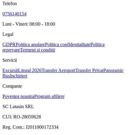
Telefon
0756140154
Luni - Vineri: 08:00 - 18:00
Legal
GDPR
Politica anulare
Politica confidentialitate
Politica
rezervare
Termeni si conditii
Servicii
Excursii
Litoral 2026
Transfer Aeroport
Transfer Privat
Panoramic
Bus
Inchirieri
Companie
Povestea noastra
Program afiliere
SC Lutasin SRL
CUI:
RO-28059628
Reg. Com.:
J2011000172334