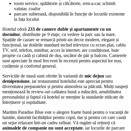
room service, spălătorie și călcătorie, rent-a-car, schimb
valutar, coafor
parcare subterană, disponibilă în funcție de locurile existente
la fața locului
Hotelul oferă
233 de camere duble și apartamente cu un
dormitor
, distribuite pe 9 etaje, cu vedere la parc sau la mare.
Spațiile de cazare se remarcă printr-un decor modern, elegant și
funcțional, iar dotările standard includ televizor cu ecran plat, cablu
TV, seif, telefon, minibar, acces la internet, aer condiționat, baie
proprie cu cadă și cabină de duș, uscător de păr și balcon. Camerele
sunt apreciate în mod frecvent în recenzii pentru aspectul lor nou,
curățenie și confortul general.
Serviciile de masă sunt oferite în variantă de
mic dejun
sau
demipensiune
, iar restaurantul hotelului este apreciat pentru
diversitatea preparatelor și pentru atmosfera sa plăcută. Mulți oaspeți
menționează în review-uri calitatea bună a mâncării, amabilitatea
personalului și faptul că hotelul se menține la standarde ridicate de
întreținere și ospitalitate.
Maritim Paradise Blue este o alegere foarte bună pentru o vacanță de
familie, datorită facilităților pentru copii, dar și pentru cei care caută
un sejur relaxant într-un cadru rafinat. Vă rugăm să rețineți că
animalele de companie nu sunt acceptate
, iar locurile de parcare