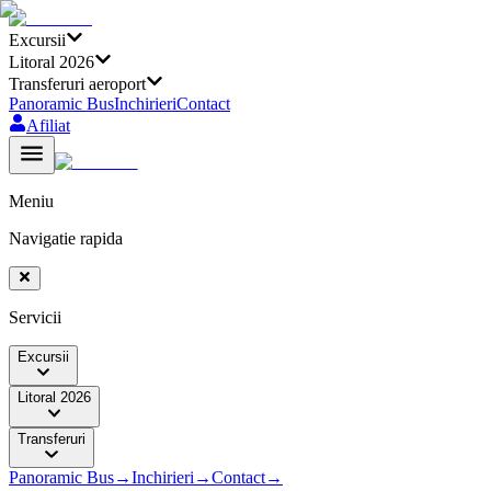
Excursii
Litoral 2026
Transferuri aeroport
Panoramic Bus
Inchirieri
Contact
Afiliat
Meniu
Navigatie rapida
Servicii
Excursii
Litoral 2026
Transferuri
Panoramic Bus
→
Inchirieri
→
Contact
→