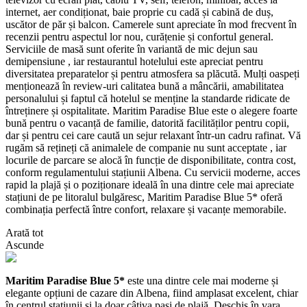
internet, aer condiționat, baie proprie cu cadă și cabină de duș,
uscător de păr și balcon. Camerele sunt apreciate în mod frecvent în
recenzii pentru aspectul lor nou, curățenie și confortul general.
Serviciile de masă sunt oferite în variantă de mic dejun sau
demipensiune , iar restaurantul hotelului este apreciat pentru
diversitatea preparatelor și pentru atmosfera sa plăcută. Mulți oaspeți
menționează în review-uri calitatea bună a mâncării, amabilitatea
personalului și faptul că hotelul se menține la standarde ridicate de
întreținere și ospitalitate. Maritim Paradise Blue este o alegere foarte
bună pentru o vacanță de familie, datorită facilităților pentru copii,
dar și pentru cei care caută un sejur relaxant într-un cadru rafinat. Vă
rugăm să rețineți că animalele de companie nu sunt acceptate , iar
locurile de parcare se alocă în funcție de disponibilitate, contra cost,
conform regulamentului stațiunii Albena. Cu servicii moderne, acces
rapid la plajă și o poziționare ideală în una dintre cele mai apreciate
stațiuni de pe litoralul bulgăresc, Maritim Paradise Blue 5* oferă
combinația perfectă între confort, relaxare și vacanțe memorabile.
Arată tot
Ascunde
Maritim Paradise Blue 5*
este una dintre cele mai moderne și
elegante opțiuni de cazare din Albena, fiind amplasat excelent, chiar
în centrul stațiunii și la doar câțiva pași de plajă. Deschis în vara