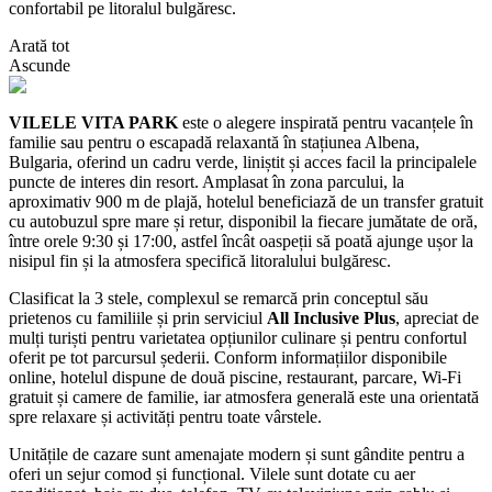
confortabil pe litoralul bulgăresc.
Arată tot
Ascunde
VILELE VITA PARK
este o alegere inspirată pentru vacanțele în
familie sau pentru o escapadă relaxantă în stațiunea Albena,
Bulgaria, oferind un cadru verde, liniștit și acces facil la principalele
puncte de interes din resort. Amplasat în zona parcului, la
aproximativ 900 m de plajă, hotelul beneficiază de un transfer gratuit
cu autobuzul spre mare și retur, disponibil la fiecare jumătate de oră,
între orele 9:30 și 17:00, astfel încât oaspeții să poată ajunge ușor la
nisipul fin și la atmosfera specifică litoralului bulgăresc.
Clasificat la 3 stele, complexul se remarcă prin conceptul său
prietenos cu familiile și prin serviciul
All Inclusive Plus
, apreciat de
mulți turiști pentru varietatea opțiunilor culinare și pentru confortul
oferit pe tot parcursul șederii. Conform informațiilor disponibile
online, hotelul dispune de două piscine, restaurant, parcare, Wi‑Fi
gratuit și camere de familie, iar atmosfera generală este una orientată
spre relaxare și activități pentru toate vârstele.
Unitățile de cazare sunt amenajate modern și sunt gândite pentru a
oferi un sejur comod și funcțional. Vilele sunt dotate cu aer