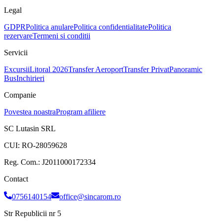
Legal
GDPR
Politica anulare
Politica confidentialitate
Politica
rezervare
Termeni si conditii
Servicii
Excursii
Litoral 2026
Transfer Aeroport
Transfer Privat
Panoramic
Bus
Inchirieri
Companie
Povestea noastra
Program afiliere
SC Lutasin SRL
CUI:
RO-28059628
Reg. Com.:
J2011000172334
Contact
0756140154
office@sincarom.ro
Str Republicii nr 5