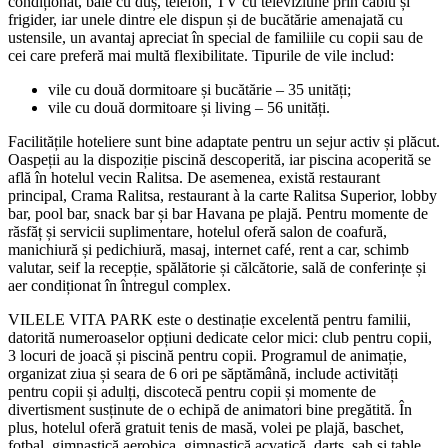
condiționat, baie cu duș, telefon, TV cu televiziune prin cablu și
frigider, iar unele dintre ele dispun și de bucătărie amenajată cu
ustensile, un avantaj apreciat în special de familiile cu copii sau de
cei care preferă mai multă flexibilitate. Tipurile de vile includ:
vile cu două dormitoare și bucătărie – 35 unități;
vile cu două dormitoare și living – 56 unități.
Facilitățile hoteliere sunt bine adaptate pentru un sejur activ și plăcut.
Oaspeții au la dispoziție piscină descoperită, iar piscina acoperită se
află în hotelul vecin Ralitsa. De asemenea, există restaurant
principal, Crama Ralitsa, restaurant à la carte Ralitsa Superior, lobby
bar, pool bar, snack bar și bar Havana pe plajă. Pentru momente de
răsfăț și servicii suplimentare, hotelul oferă salon de coafură,
manichiură și pedichiură, masaj, internet café, rent a car, schimb
valutar, seif la recepție, spălătorie și călcătorie, sală de conferințe și
aer condiționat în întregul complex.
VILELE VITA PARK este o destinație excelentă pentru familii,
datorită numeroaselor opțiuni dedicate celor mici: club pentru copii,
3 locuri de joacă și piscină pentru copii. Programul de animație,
organizat ziua și seara de 6 ori pe săptămână, include activități
pentru copii și adulți, discotecă pentru copii și momente de
divertisment susținute de o echipă de animatori bine pregătită. În
plus, hotelul oferă gratuit tenis de masă, volei pe plajă, baschet,
fotbal, gimnastică aerobica, gimnastică acvatică, darts, șah și table,