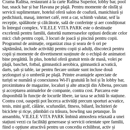
Crama Ralitsa, restaurant à la carte Ralitsa Superior, lobby bar, pool
bar, snack bar și bar Havana pe plajă. Pentru momente de răsfăț și
servicii suplimentare, hotelul oferă salon de coafură, manichiură și
pedichiură, masaj, internet café, rent a car, schimb valutar, seif la
recepție, spălătorie și călcătorie, sală de conferințe și aer condiționat
în întregul complex. VILELE VITA PARK este o destinație
excelentă pentru familii, datorită numeroaselor opțiuni dedicate celor
mici: club pentru copii, 3 locuri de joacă și piscină pentru copii.
Programul de animație, organizat ziua și seara de 6 ori pe
săptămână, include activități pentru copii și adulți, discotecă pentru
copii și momente de divertisment susținute de o echipă de animatori
bine pregătită. În plus, hotelul oferă gratuit tenis de masă, volei pe
plajă, baschet, fotbal, gimnastică aerobica, gimnastică acvatică,
darts, șah și table, iar pentru fiecare unitate sunt incluse două
șezlonguri și o umbrelă pe plajă. Printre avantajele apreciate de
turiști se numără și conexiunea Wi‑Fi gratuită în hol și în lobby bar,
proximitatea de magazine, localuri și alte atracții din Albena, precum
și acceptarea animalelor de companie, contra cost. Parcarea este
disponibilă în funcție de locurile libere, iar taxa se achită în stațiune.
Contra cost, oaspeții pot încerca activități precum sporturi acvatice,
tenis, mini golf, călărie, scufundări, fitness, biliard, închirieri de
biciclete și ricșe, plimbări cu trăsura, bowling sau petanque. În
ansamblu, VILELE VITA PARK îmbină atmosfera relaxată a unei
stațiuni verzi cu facilități generoase și servicii orientate spre familii,
fiind o opțiune atractivă pentru un concediu echilibrat, activ și