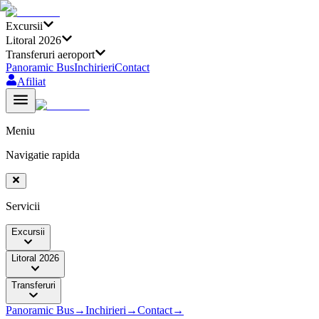
Excursii
Litoral 2026
Transferuri aeroport
Panoramic Bus
Inchirieri
Contact
Afiliat
Meniu
Navigatie rapida
Servicii
Excursii
Litoral 2026
Transferuri
Panoramic Bus
→
Inchirieri
→
Contact
→