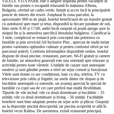
VILELE VITA PARK este o alegere inspirată pentru vacanțele în
familie sau pentru o escapadă relaxantă în stațiunea Albena,
Bulgaria, oferind un cadru verde, liniștit și acces facil la principalele
puncte de interes din resort. Amplasat în zona parcului, la
aproximativ 900 m de plajă, hotelul beneficiază de un transfer gratuit
cu autobuzul spre mare și retur, disponibil la fiecare jumătate de oră,
între orele 9:30 și 17:00, astfel încât oaspeții să poată ajunge ușor la
nisipul fin și la atmosfera specifică litoralului bulgăresc. Clasificat la
3 stele, complexul se remarcă prin conceptul său prietenos cu
familiile și prin serviciul All Inclusive Plus , apreciat de mulți turiști
pentru varietatea opțiunilor culinare și pentru confortul oferit pe tot
parcursul șederii. Conform informațiilor disponibile online, hotelul
dispune de două piscine, restaurant, parcare, Wi‑Fi gratuit și camere
de familie, iar atmosfera generală este una orientată spre relaxare și
activități pentru toate vârstele. Unitățile de cazare sunt amenajate
modern și sunt gândite pentru a oferi un sejur comod și funcțional.
Vilele sunt dotate cu aer condiționat, baie cu duș, telefon, TV cu
televiziune prin cablu și frigider, iar unele dintre ele dispun și de
bucătărie amenajată cu ustensile, un avantaj apreciat în special de
familiile cu copii sau de cei care preferă mai multă flexibilitate.
Tipurile de vile includ: vile cu două dormitoare și bucătărie – 35
unități; vile cu două dormitoare și living – 56 unități. Facilitățile
hoteliere sunt bine adaptate pentru un sejur activ și plăcut. Oaspeții
au la dispoziție piscină descoperită, iar piscina acoperită se află în
hotelul vecin Ralitsa. De asemenea, există restaurant principal,