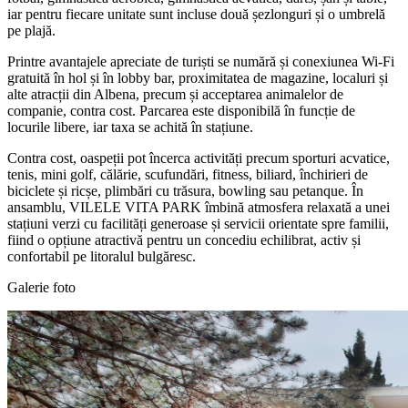
iar pentru fiecare unitate sunt incluse două șezlonguri și o umbrelă
pe plajă.
Printre avantajele apreciate de turiști se numără și conexiunea Wi‑Fi
gratuită în hol și în lobby bar, proximitatea de magazine, localuri și
alte atracții din Albena, precum și acceptarea animalelor de
companie, contra cost. Parcarea este disponibilă în funcție de
locurile libere, iar taxa se achită în stațiune.
Contra cost, oaspeții pot încerca activități precum sporturi acvatice,
tenis, mini golf, călărie, scufundări, fitness, biliard, închirieri de
biciclete și ricșe, plimbări cu trăsura, bowling sau petanque. În
ansamblu, VILELE VITA PARK îmbină atmosfera relaxată a unei
stațiuni verzi cu facilități generoase și servicii orientate spre familii,
fiind o opțiune atractivă pentru un concediu echilibrat, activ și
confortabil pe litoralul bulgăresc.
Galerie foto