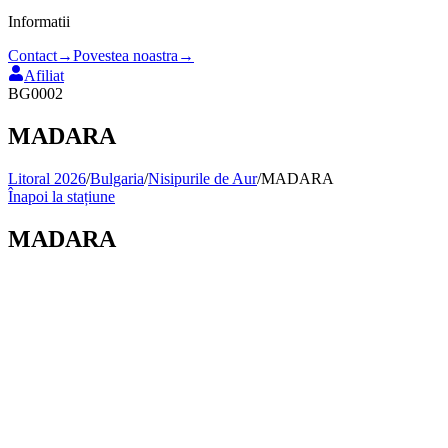
Informatii
Contact
→
Povestea noastra
→
Afiliat
BG0002
MADARA
Litoral 2026
/
Bulgaria
/
Nisipurile de Aur
/
MADARA
Înapoi la stațiune
MADARA