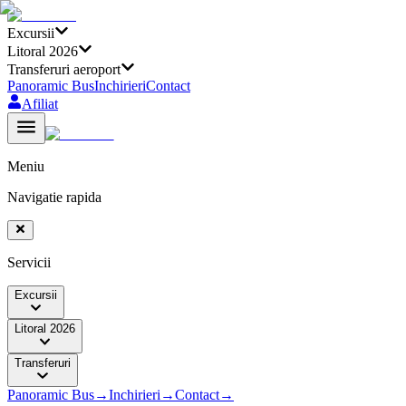
Excursii
Litoral 2026
Transferuri aeroport
Panoramic Bus
Inchirieri
Contact
Afiliat
Meniu
Navigatie rapida
Servicii
Excursii
Litoral 2026
Transferuri
Panoramic Bus
→
Inchirieri
→
Contact
→