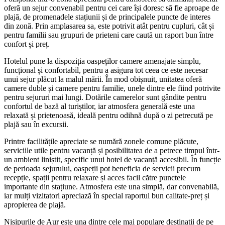
oferă un sejur convenabil pentru cei care își doresc să fie aproape de
plajă, de promenadele stațiunii și de principalele puncte de interes
din zonă. Prin amplasarea sa, este potrivit atât pentru cupluri, cât și
pentru familii sau grupuri de prieteni care caută un raport bun între
confort și preț.
Hotelul pune la dispoziția oaspeților camere amenajate simplu,
funcțional și confortabil, pentru a asigura tot ceea ce este necesar
unui sejur plăcut la malul mării. În mod obișnuit, unitatea oferă
camere duble și camere pentru familie, unele dintre ele fiind potrivite
pentru sejururi mai lungi. Dotările camerelor sunt gândite pentru
confortul de bază al turiștilor, iar atmosfera generală este una
relaxată și prietenoasă, ideală pentru odihnă după o zi petrecută pe
plajă sau în excursii.
Printre facilitățile apreciate se numără zonele comune plăcute,
serviciile utile pentru vacanță și posibilitatea de a petrece timpul într-
un ambient liniștit, specific unui hotel de vacanță accesibil. În funcție
de perioada sejurului, oaspeții pot beneficia de servicii precum
recepție, spații pentru relaxare și acces facil către punctele
importante din stațiune. Atmosfera este una simplă, dar convenabilă,
iar mulți vizitatori apreciază în special raportul bun calitate-preț și
apropierea de plajă.
Nisipurile de Aur este una dintre cele mai populare destinații de pe