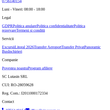
0756140154
Luni - Vineri: 08:00 - 18:00
Legal
GDPR
Politica anulare
Politica confidentialitate
Politica
rezervare
Termeni si conditii
Servicii
Excursii
Litoral 2026
Transfer Aeroport
Transfer Privat
Panoramic
Bus
Inchirieri
Companie
Povestea noastra
Program afiliere
SC Lutasin SRL
CUI:
RO-28059628
Reg. Com.:
J2011000172334
Contact