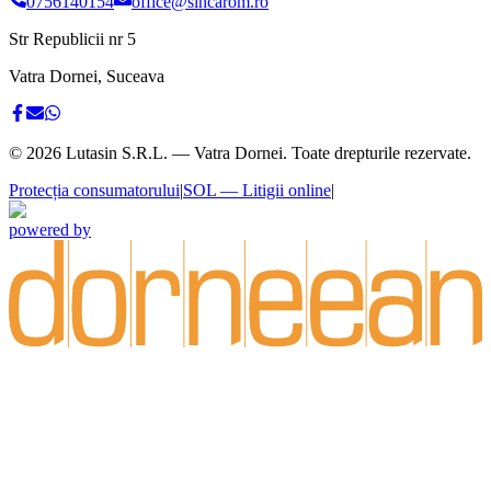
0756140154
office@sincarom.ro
Str Republicii nr 5
Vatra Dornei, Suceava
©
2026
Lutasin S.R.L. — Vatra Dornei. Toate drepturile rezervate.
Protecția consumatorului
|
SOL — Litigii online
|
powered by