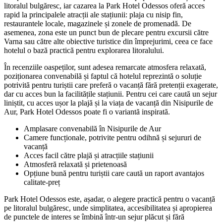
litoralul bulgăresc, iar cazarea la Park Hotel Odessos oferă acces
rapid la principalele atracții ale stațiunii: plaja cu nisip fin,
restaurantele locale, magazinele și zonele de promenadă. De
asemenea, zona este un punct bun de plecare pentru excursii către
Varna sau către alte obiective turistice din împrejurimi, ceea ce face
hotelul o bază practică pentru explorarea litoralului.
În recenziile oaspeților, sunt adesea remarcate atmosfera relaxată,
poziționarea convenabilă și faptul că hotelul reprezintă o soluție
potrivită pentru turiștii care preferă o vacanță fără pretenții exagerate,
dar cu acces bun la facilitățile stațiunii. Pentru cei care caută un sejur
liniștit, cu acces ușor la plajă și la viața de vacanță din Nisipurile de
Aur, Park Hotel Odessos poate fi o variantă inspirată.
Amplasare convenabilă în Nisipurile de Aur
Camere funcționale, potrivite pentru odihnă și sejururi de
vacanță
Acces facil către plajă și atracțiile stațiunii
Atmosferă relaxată și prietenoasă
Opțiune bună pentru turiștii care caută un raport avantajos
calitate-preț
Park Hotel Odessos este, așadar, o alegere practică pentru o vacanță
pe litoralul bulgăresc, unde simplitatea, accesibilitatea și apropierea
de punctele de interes se îmbină într-un sejur plăcut și fără