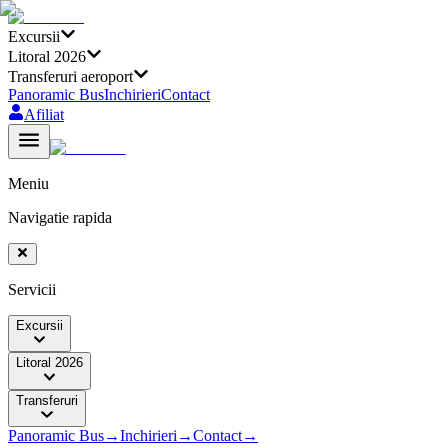
Excursii
Litoral 2026
Transferuri aeroport
Panoramic Bus
Inchirieri
Contact
Afiliat
Meniu
Navigatie rapida
Servicii
Excursii
Litoral 2026
Transferuri
Panoramic Bus
→
Inchirieri
→
Contact
→