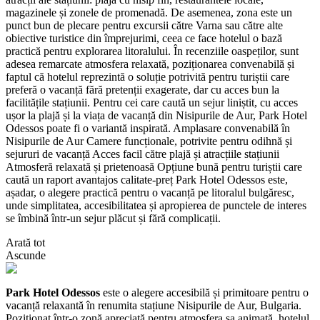
magazinele și zonele de promenadă. De asemenea, zona este un
punct bun de plecare pentru excursii către Varna sau către alte
obiective turistice din împrejurimi, ceea ce face hotelul o bază
practică pentru explorarea litoralului. În recenziile oaspeților, sunt
adesea remarcate atmosfera relaxată, poziționarea convenabilă și
faptul că hotelul reprezintă o soluție potrivită pentru turiștii care
preferă o vacanță fără pretenții exagerate, dar cu acces bun la
facilitățile stațiunii. Pentru cei care caută un sejur liniștit, cu acces
ușor la plajă și la viața de vacanță din Nisipurile de Aur, Park Hotel
Odessos poate fi o variantă inspirată. Amplasare convenabilă în
Nisipurile de Aur Camere funcționale, potrivite pentru odihnă și
sejururi de vacanță Acces facil către plajă și atracțiile stațiunii
Atmosferă relaxată și prietenoasă Opțiune bună pentru turiștii care
caută un raport avantajos calitate-preț Park Hotel Odessos este,
așadar, o alegere practică pentru o vacanță pe litoralul bulgăresc,
unde simplitatea, accesibilitatea și apropierea de punctele de interes
se îmbină într-un sejur plăcut și fără complicații.
Arată tot
Ascunde
Park Hotel Odessos
este o alegere accesibilă și primitoare pentru o
vacanță relaxantă în renumita stațiune Nisipurile de Aur, Bulgaria.
Poziționat într-o zonă apreciată pentru atmosfera sa animată, hotelul