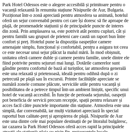
Park Hotel Odessos este o alegere accesibilă și primitoare pentru o
vacanță relaxantă în renumita stațiune Nisipurile de Aur, Bulgaria.
Poziționat într-o zonă apreciată pentru atmosfera sa animată, hotelul
oferă un sejur convenabil pentru cei care își doresc să fie aproape de
plajă, de promenadele stațiunii și de principalele puncte de interes
din zonă. Prin amplasarea sa, este potrivit atât pentru cupluri, cât și
pentru familii sau grupuri de prieteni care caută un raport bun între
confort și preț. Hotelul pune la dispoziția oaspeților camere
amenajate simplu, funcțional și confortabil, pentru a asigura tot ceea
ce este necesar unui sejur plăcut la malul mării. În mod obișnuit,
unitatea oferă camere duble și camere pentru familie, unele dintre ele
fiind potrivite pentru sejururi mai lungi. Dotările camerelor sunt
gândite pentru confortul de bază al turiștilor, iar atmosfera generală
este una relaxată și prietenoasă, ideală pentru odihnă după o zi
petrecută pe plajă sau în excursii. Printre facilitățile apreciate se
numără zonele comune plăcute, serviciile utile pentru vacanță și
posibilitatea de a petrece timpul într-un ambient liniștit, specific unui
hotel de vacanță accesibil. În funcție de perioada sejurului, oaspeții
pot beneficia de servicii precum recepție, spații pentru relaxare și
acces facil către punctele importante din stațiune. Atmosfera este una
simplă, dar convenabilă, iar mulți vizitatori apreciază în special
raportul bun calitate-preț și apropierea de plajă. Nisipurile de Aur
este una dintre cele mai populare destinații de pe litoralul bulgăresc,
iar cazarea la Park Hotel Odessos oferă acces rapid la principalele
atracții ale stațiunii: plaja cu nisip fin, restaurantele locale,