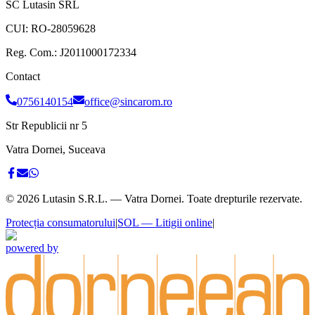
SC Lutasin SRL
CUI:
RO-28059628
Reg. Com.:
J2011000172334
Contact
0756140154
office@sincarom.ro
Str Republicii nr 5
Vatra Dornei, Suceava
©
2026
Lutasin S.R.L. — Vatra Dornei. Toate drepturile rezervate.
Protecția consumatorului
|
SOL — Litigii online
|
powered by