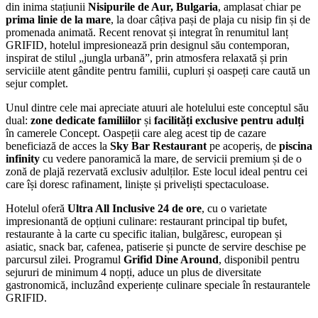
din inima stațiunii
Nisipurile de Aur, Bulgaria
, amplasat chiar pe
prima linie de la mare
, la doar câțiva pași de plaja cu nisip fin și de
promenada animată. Recent renovat și integrat în renumitul lanț
GRIFID, hotelul impresionează prin designul său contemporan,
inspirat de stilul „jungla urbană”, prin atmosfera relaxată și prin
serviciile atent gândite pentru familii, cupluri și oaspeți care caută un
sejur complet.
Unul dintre cele mai apreciate atuuri ale hotelului este conceptul său
dual:
zone dedicate familiilor
și
facilități exclusive pentru adulți
în camerele Concept. Oaspeții care aleg acest tip de cazare
beneficiază de acces la
Sky Bar Restaurant
pe acoperiș, de
piscina
infinity
cu vedere panoramică la mare, de servicii premium și de o
zonă de plajă rezervată exclusiv adulților. Este locul ideal pentru cei
care își doresc rafinament, liniște și priveliști spectaculoase.
Hotelul oferă
Ultra All Inclusive 24 de ore
, cu o varietate
impresionantă de opțiuni culinare: restaurant principal tip bufet,
restaurante à la carte cu specific italian, bulgăresc, european și
asiatic, snack bar, cafenea, patiserie și puncte de servire deschise pe
parcursul zilei. Programul
Grifid Dine Around
, disponibil pentru
sejururi de minimum 4 nopți, aduce un plus de diversitate
gastronomică, incluzând experiențe culinare speciale în restaurantele
GRIFID.