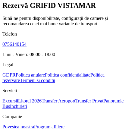
Rezervă GRIFID VISTAMAR
Sună-ne pentru disponibilitate, configurații de camere și
recomandarea celei mai bune variante de transport.
Telefon
0756140154
Luni - Vineri: 08:00 - 18:00
Legal
GDPR
Politica anulare
Politica confidentialitate
Politica
rezervare
Termeni si conditii
Servicii
Excursii
Litoral 2026
Transfer Aeroport
Transfer Privat
Panoramic
Bus
Inchirieri
Companie
Povestea noastra
Program afiliere