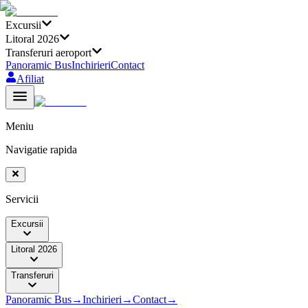
Excursii
Litoral 2026
Transferuri aeroport
Panoramic Bus
Inchirieri
Contact
Afiliat
Meniu
Navigatie rapida
Servicii
Excursii
Litoral 2026
Transferuri
Panoramic Bus
→
Inchirieri
→
Contact
→