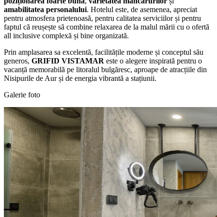
poziționarea foarte bună
,
varietatea mâncărurilor
și
amabilitatea personalului
. Hotelul este, de asemenea, apreciat
pentru atmosfera prietenoasă, pentru calitatea serviciilor și pentru
faptul că reușește să combine relaxarea de la malul mării cu o ofertă
all inclusive complexă și bine organizată.
Prin amplasarea sa excelentă, facilitățile moderne și conceptul său
generos,
GRIFID VISTAMAR
este o alegere inspirată pentru o
vacanță memorabilă pe litoralul bulgăresc, aproape de atracțiile din
Nisipurile de Aur și de energia vibrantă a stațiunii.
Galerie foto