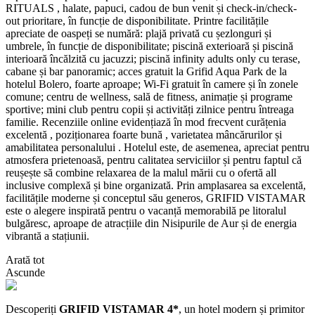
RITUALS , halate, papuci, cadou de bun venit și check-in/check-
out prioritare, în funcție de disponibilitate. Printre facilitățile
apreciate de oaspeți se numără: plajă privată cu șezlonguri și
umbrele, în funcție de disponibilitate; piscină exterioară și piscină
interioară încălzită cu jacuzzi; piscină infinity adults only cu terase,
cabane și bar panoramic; acces gratuit la Grifid Aqua Park de la
hotelul Bolero, foarte aproape; Wi-Fi gratuit în camere și în zonele
comune; centru de wellness, sală de fitness, animație și programe
sportive; mini club pentru copii și activități zilnice pentru întreaga
familie. Recenziile online evidențiază în mod frecvent curățenia
excelentă , poziționarea foarte bună , varietatea mâncărurilor și
amabilitatea personalului . Hotelul este, de asemenea, apreciat pentru
atmosfera prietenoasă, pentru calitatea serviciilor și pentru faptul că
reușește să combine relaxarea de la malul mării cu o ofertă all
inclusive complexă și bine organizată. Prin amplasarea sa excelentă,
facilitățile moderne și conceptul său generos, GRIFID VISTAMAR
este o alegere inspirată pentru o vacanță memorabilă pe litoralul
bulgăresc, aproape de atracțiile din Nisipurile de Aur și de energia
vibrantă a stațiunii.
Arată tot
Ascunde
Descoperiți
GRIFID VISTAMAR 4*
, un hotel modern și primitor