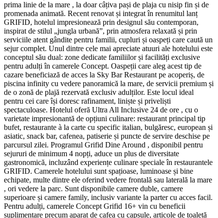
prima linie de la mare , la doar câțiva pași de plaja cu nisip fin și de
promenada animată. Recent renovat și integrat în renumitul lanț
GRIFID, hotelul impresionează prin designul său contemporan,
inspirat de stilul „jungla urbană”, prin atmosfera relaxată și prin
serviciile atent gândite pentru familii, cupluri și oaspeți care caută un
sejur complet. Unul dintre cele mai apreciate atuuri ale hotelului este
conceptul său dual: zone dedicate familiilor și facilități exclusive
pentru adulți în camerele Concept. Oaspeții care aleg acest tip de
cazare beneficiază de acces la Sky Bar Restaurant pe acoperiș, de
piscina infinity cu vedere panoramică la mare, de servicii premium și
de o zonă de plajă rezervată exclusiv adulților. Este locul ideal
pentru cei care își doresc rafinament, liniște și priveliști
spectaculoase. Hotelul oferă Ultra All Inclusive 24 de ore , cu o
varietate impresionantă de opțiuni culinare: restaurant principal tip
bufet, restaurante à la carte cu specific italian, bulgăresc, european și
asiatic, snack bar, cafenea, patiserie și puncte de servire deschise pe
parcursul zilei. Programul Grifid Dine Around , disponibil pentru
sejururi de minimum 4 nopți, aduce un plus de diversitate
gastronomică, incluzând experiențe culinare speciale în restaurantele
GRIFID. Camerele hotelului sunt spațioase, luminoase și bine
echipate, multe dintre ele oferind vedere frontală sau laterală la mare
, ori vedere la parc. Sunt disponibile camere duble, camere
superioare și camere family, inclusiv variante la parter cu acces facil.
Pentru adulți, camerele Concept Grifid 16+ vin cu beneficii
suplimentare precum aparat de cafea cu capsule, articole de toaletă