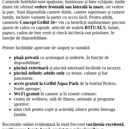
Camerele hotelului sunt spațioase, luminoase și bine echipate, multe
dintre ele oferind
vedere frontală sau laterală la mare
, ori vedere
la parc. Sunt disponibile camere duble, camere superioare și camere
family, inclusiv variante la parter cu acces facil. Pentru adulți,
camerele
Concept Grifid 16+
vin cu beneficii suplimentare precum
aparat de cafea cu capsule, articole de toaletă
RITUALS
, halate,
papuci, cadou de bun venit și check-in/check-out prioritare, în
funcție de disponibilitate.
Printre facilitățile apreciate de oaspeți se numără:
plajă privată
cu șezlonguri și umbrele, în funcție de
disponibilitate;
piscină exterioară
și piscină interioară încălzită cu jacuzzi;
piscină infinity adults only
cu terase, cabane și bar
panoramic;
acces gratuit la Grifid Aqua Park
de la hotelul Bolero,
foarte aproape;
Wi-Fi gratuit
în camere și în zonele comune;
centru de wellness, sală de fitness, animație și programe
sportive;
mini club pentru copii și activități zilnice pentru întreaga
familie.
Recenziile online evidențiază în mod frecvent
curățenia excelentă
,