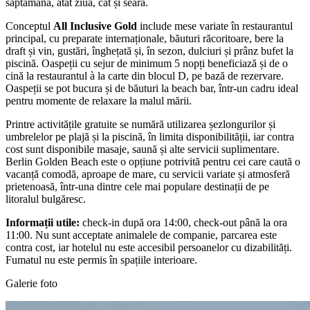
săptămână, atât ziua, cât și seara.
Conceptul
All Inclusive Gold
include mese variate în restaurantul
principal, cu preparate internaționale, băuturi răcoritoare, bere la
draft și vin, gustări, înghețată și, în sezon, dulciuri și prânz bufet la
piscină. Oaspeții cu sejur de minimum 5 nopți beneficiază și de o
cină la restaurantul à la carte din blocul D, pe bază de rezervare.
Oaspeții se pot bucura și de băuturi la beach bar, într-un cadru ideal
pentru momente de relaxare la malul mării.
Printre activitățile gratuite se numără utilizarea șezlongurilor și
umbrelelor pe plajă și la piscină, în limita disponibilității, iar contra
cost sunt disponibile masaje, saună și alte servicii suplimentare.
Berlin Golden Beach este o opțiune potrivită pentru cei care caută o
vacanță comodă, aproape de mare, cu servicii variate și atmosferă
prietenoasă, într-una dintre cele mai populare destinații de pe
litoralul bulgăresc.
Informații utile:
check-in după ora 14:00, check-out până la ora
11:00. Nu sunt acceptate animalele de companie, parcarea este
contra cost, iar hotelul nu este accesibil persoanelor cu dizabilități.
Fumatul nu este permis în spațiile interioare.
Galerie foto