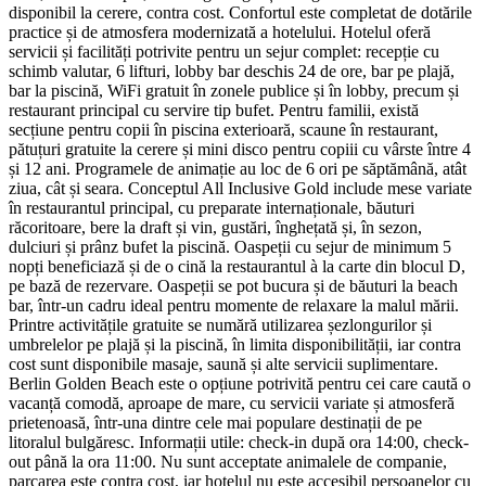
disponibil la cerere, contra cost. Confortul este completat de dotările
practice și de atmosfera modernizată a hotelului. Hotelul oferă
servicii și facilități potrivite pentru un sejur complet: recepție cu
schimb valutar, 6 lifturi, lobby bar deschis 24 de ore, bar pe plajă,
bar la piscină, WiFi gratuit în zonele publice și în lobby, precum și
restaurant principal cu servire tip bufet. Pentru familii, există
secțiune pentru copii în piscina exterioară, scaune în restaurant,
pătuțuri gratuite la cerere și mini disco pentru copiii cu vârste între 4
și 12 ani. Programele de animație au loc de 6 ori pe săptămână, atât
ziua, cât și seara. Conceptul All Inclusive Gold include mese variate
în restaurantul principal, cu preparate internaționale, băuturi
răcoritoare, bere la draft și vin, gustări, înghețată și, în sezon,
dulciuri și prânz bufet la piscină. Oaspeții cu sejur de minimum 5
nopți beneficiază și de o cină la restaurantul à la carte din blocul D,
pe bază de rezervare. Oaspeții se pot bucura și de băuturi la beach
bar, într-un cadru ideal pentru momente de relaxare la malul mării.
Printre activitățile gratuite se numără utilizarea șezlongurilor și
umbrelelor pe plajă și la piscină, în limita disponibilității, iar contra
cost sunt disponibile masaje, saună și alte servicii suplimentare.
Berlin Golden Beach este o opțiune potrivită pentru cei care caută o
vacanță comodă, aproape de mare, cu servicii variate și atmosferă
prietenoasă, într-una dintre cele mai populare destinații de pe
litoralul bulgăresc. Informații utile: check-in după ora 14:00, check-
out până la ora 11:00. Nu sunt acceptate animalele de companie,
parcarea este contra cost, iar hotelul nu este accesibil persoanelor cu