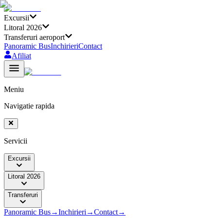
Excursii
Litoral 2026
Transferuri aeroport
Panoramic Bus
Inchirieri
Contact
Afiliat
Meniu
Navigatie rapida
Servicii
Excursii
Litoral 2026
Transferuri
Panoramic Bus
→
Inchirieri
→
Contact
→