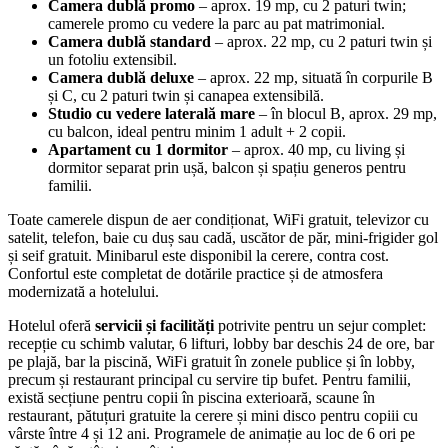
Camera dublă promo
– aprox. 19 mp, cu 2 paturi twin;
camerele promo cu vedere la parc au pat matrimonial.
Camera dublă standard
– aprox. 22 mp, cu 2 paturi twin și
un fotoliu extensibil.
Camera dublă deluxe
– aprox. 22 mp, situată în corpurile B
și C, cu 2 paturi twin și canapea extensibilă.
Studio cu vedere laterală mare
– în blocul B, aprox. 29 mp,
cu balcon, ideal pentru minim 1 adult + 2 copii.
Apartament cu 1 dormitor
– aprox. 40 mp, cu living și
dormitor separat prin ușă, balcon și spațiu generos pentru
familii.
Toate camerele dispun de aer condiționat, WiFi gratuit, televizor cu
satelit, telefon, baie cu duș sau cadă, uscător de păr, mini-frigider gol
și seif gratuit. Minibarul este disponibil la cerere, contra cost.
Confortul este completat de dotările practice și de atmosfera
modernizată a hotelului.
Hotelul oferă
servicii și facilități
potrivite pentru un sejur complet:
recepție cu schimb valutar, 6 lifturi, lobby bar deschis 24 de ore, bar
pe plajă, bar la piscină, WiFi gratuit în zonele publice și în lobby,
precum și restaurant principal cu servire tip bufet. Pentru familii,
există secțiune pentru copii în piscina exterioară, scaune în
restaurant, pătuțuri gratuite la cerere și mini disco pentru copiii cu
vârste între 4 și 12 ani. Programele de animație au loc de 6 ori pe