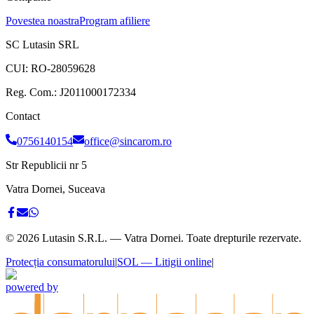
Povestea noastra
Program afiliere
SC Lutasin SRL
CUI:
RO-28059628
Reg. Com.:
J2011000172334
Contact
0756140154
office@sincarom.ro
Str Republicii nr 5
Vatra Dornei, Suceava
©
2026
Lutasin S.R.L. — Vatra Dornei. Toate drepturile rezervate.
Protecția consumatorului
|
SOL — Litigii online
|
powered by