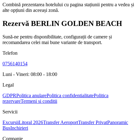
Combină prezentarea hotelului cu pagina stațiunii pentru a vedea și
alte opțiuni din aceeași zonă.
Rezervă BERLIN GOLDEN BEACH
Sună-ne pentru disponibilitate, configurații de camere și
recomandarea celei mai bune variante de transport.
Telefon
0756140154
Luni - Vineri: 08:00 - 18:00
Legal
GDPR
Politica anulare
Politica confidentialitate
Politica
rezervare
Termeni si conditii
Servicii
Excursii
Litoral 2026
Transfer Aeroport
Transfer Privat
Panoramic
Bus
Inchirieri
Companie