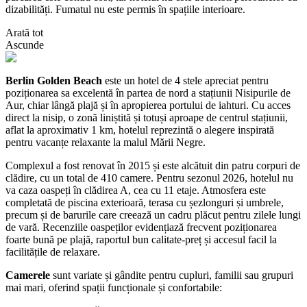
dizabilități. Fumatul nu este permis în spațiile interioare.
Arată tot
Ascunde
Berlin Golden Beach
este un hotel de 4 stele apreciat pentru
poziționarea sa excelentă în partea de nord a stațiunii Nisipurile de
Aur, chiar lângă plajă și în apropierea portului de iahturi. Cu acces
direct la nisip, o zonă liniștită și totuși aproape de centrul stațiunii,
aflat la aproximativ 1 km, hotelul reprezintă o alegere inspirată
pentru vacanțe relaxante la malul Mării Negre.
Complexul a fost renovat în 2015 și este alcătuit din patru corpuri de
clădire, cu un total de 410 camere. Pentru sezonul 2026, hotelul nu
va caza oaspeți în clădirea A, cea cu 11 etaje. Atmosfera este
completată de piscina exterioară, terasa cu șezlonguri și umbrele,
precum și de barurile care creează un cadru plăcut pentru zilele lungi
de vară. Recenziile oaspeților evidențiază frecvent poziționarea
foarte bună pe plajă, raportul bun calitate-preț și accesul facil la
facilitățile de relaxare.
Camerele
sunt variate și gândite pentru cupluri, familii sau grupuri
mai mari, oferind spații funcționale și confortabile: