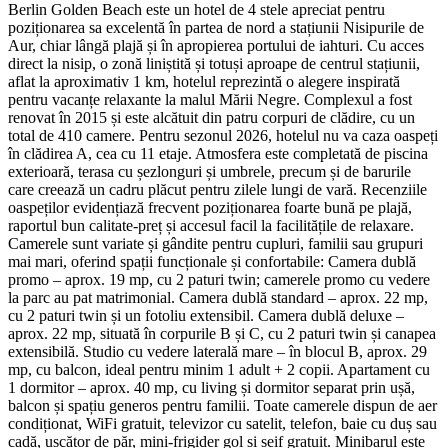
Berlin Golden Beach este un hotel de 4 stele apreciat pentru
poziționarea sa excelentă în partea de nord a stațiunii Nisipurile de
Aur, chiar lângă plajă și în apropierea portului de iahturi. Cu acces
direct la nisip, o zonă liniștită și totuși aproape de centrul stațiunii,
aflat la aproximativ 1 km, hotelul reprezintă o alegere inspirată
pentru vacanțe relaxante la malul Mării Negre. Complexul a fost
renovat în 2015 și este alcătuit din patru corpuri de clădire, cu un
total de 410 camere. Pentru sezonul 2026, hotelul nu va caza oaspeți
în clădirea A, cea cu 11 etaje. Atmosfera este completată de piscina
exterioară, terasa cu șezlonguri și umbrele, precum și de barurile
care creează un cadru plăcut pentru zilele lungi de vară. Recenziile
oaspeților evidențiază frecvent poziționarea foarte bună pe plajă,
raportul bun calitate-preț și accesul facil la facilitățile de relaxare.
Camerele sunt variate și gândite pentru cupluri, familii sau grupuri
mai mari, oferind spații funcționale și confortabile: Camera dublă
promo – aprox. 19 mp, cu 2 paturi twin; camerele promo cu vedere
la parc au pat matrimonial. Camera dublă standard – aprox. 22 mp,
cu 2 paturi twin și un fotoliu extensibil. Camera dublă deluxe –
aprox. 22 mp, situată în corpurile B și C, cu 2 paturi twin și canapea
extensibilă. Studio cu vedere laterală mare – în blocul B, aprox. 29
mp, cu balcon, ideal pentru minim 1 adult + 2 copii. Apartament cu
1 dormitor – aprox. 40 mp, cu living și dormitor separat prin ușă,
balcon și spațiu generos pentru familii. Toate camerele dispun de aer
condiționat, WiFi gratuit, televizor cu satelit, telefon, baie cu duș sau
cadă, uscător de păr, mini-frigider gol și seif gratuit. Minibarul este