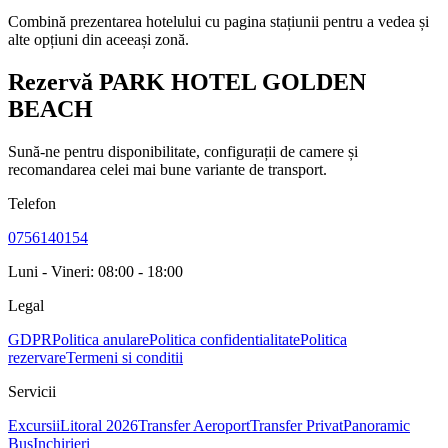
Combină prezentarea hotelului cu pagina stațiunii pentru a vedea și
alte opțiuni din aceeași zonă.
Rezervă PARK HOTEL GOLDEN
BEACH
Sună-ne pentru disponibilitate, configurații de camere și
recomandarea celei mai bune variante de transport.
Telefon
0756140154
Luni - Vineri: 08:00 - 18:00
Legal
GDPR
Politica anulare
Politica confidentialitate
Politica
rezervare
Termeni si conditii
Servicii
Excursii
Litoral 2026
Transfer Aeroport
Transfer Privat
Panoramic
Bus
Inchirieri