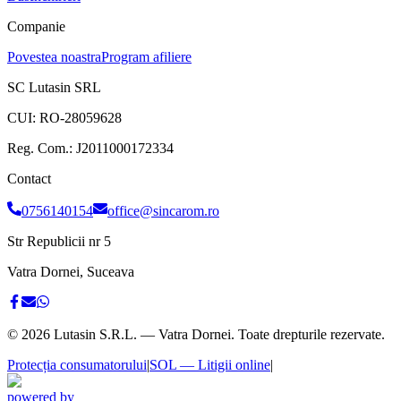
Companie
Povestea noastra
Program afiliere
SC Lutasin SRL
CUI:
RO-28059628
Reg. Com.:
J2011000172334
Contact
0756140154
office@sincarom.ro
Str Republicii nr 5
Vatra Dornei, Suceava
©
2026
Lutasin S.R.L. — Vatra Dornei. Toate drepturile rezervate.
Protecția consumatorului
|
SOL — Litigii online
|
powered by