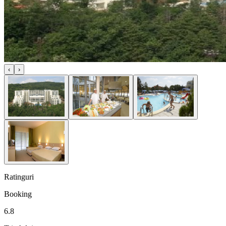
‹
›
Ratinguri
Booking
6.8