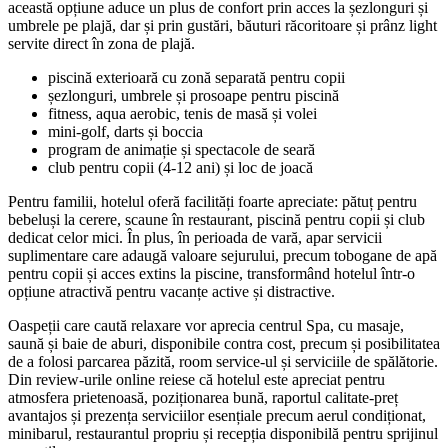
această opțiune aduce un plus de confort prin acces la șezlonguri și
umbrele pe plajă, dar și prin gustări, băuturi răcoritoare și prânz light
servite direct în zona de plajă.
piscină exterioară cu zonă separată pentru copii
șezlonguri, umbrele și prosoape pentru piscină
fitness, aqua aerobic, tenis de masă și volei
mini-golf, darts și boccia
program de animație și spectacole de seară
club pentru copii (4-12 ani) și loc de joacă
Pentru familii, hotelul oferă facilități foarte apreciate: pătuț pentru
bebeluși la cerere, scaune în restaurant, piscină pentru copii și club
dedicat celor mici. În plus, în perioada de vară, apar servicii
suplimentare care adaugă valoare sejurului, precum tobogane de apă
pentru copii și acces extins la piscine, transformând hotelul într-o
opțiune atractivă pentru vacanțe active și distractive.
Oaspeții care caută relaxare vor aprecia centrul Spa, cu masaje,
saună și baie de aburi, disponibile contra cost, precum și posibilitatea
de a folosi parcarea păzită, room service-ul și serviciile de spălătorie.
Din review-urile online reiese că hotelul este apreciat pentru
atmosfera prietenoasă, poziționarea bună, raportul calitate-preț
avantajos și prezența serviciilor esențiale precum aerul condiționat,
minibarul, restaurantul propriu și recepția disponibilă pentru sprijinul