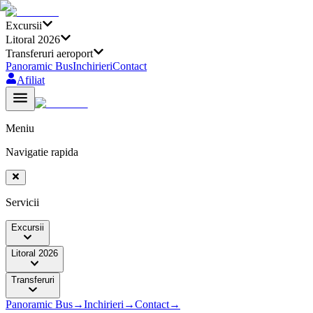
Excursii
Litoral 2026
Transferuri aeroport
Panoramic Bus
Inchirieri
Contact
Afiliat
Meniu
Navigatie rapida
Servicii
Excursii
Litoral 2026
Transferuri
Panoramic Bus
→
Inchirieri
→
Contact
→