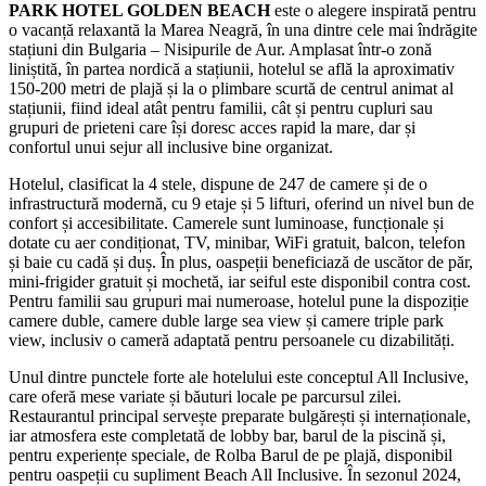
PARK HOTEL GOLDEN BEACH
este o alegere inspirată pentru
o vacanță relaxantă la Marea Neagră, în una dintre cele mai îndrăgite
stațiuni din Bulgaria – Nisipurile de Aur. Amplasat într-o zonă
liniștită, în partea nordică a stațiunii, hotelul se află la aproximativ
150-200 metri de plajă și la o plimbare scurtă de centrul animat al
stațiunii, fiind ideal atât pentru familii, cât și pentru cupluri sau
grupuri de prieteni care își doresc acces rapid la mare, dar și
confortul unui sejur all inclusive bine organizat.
Hotelul, clasificat la 4 stele, dispune de 247 de camere și de o
infrastructură modernă, cu 9 etaje și 5 lifturi, oferind un nivel bun de
confort și accesibilitate. Camerele sunt luminoase, funcționale și
dotate cu aer condiționat, TV, minibar, WiFi gratuit, balcon, telefon
și baie cu cadă și duș. În plus, oaspeții beneficiază de uscător de păr,
mini-frigider gratuit și mochetă, iar seiful este disponibil contra cost.
Pentru familii sau grupuri mai numeroase, hotelul pune la dispoziție
camere duble, camere duble large sea view și camere triple park
view, inclusiv o cameră adaptată pentru persoanele cu dizabilități.
Unul dintre punctele forte ale hotelului este conceptul All Inclusive,
care oferă mese variate și băuturi locale pe parcursul zilei.
Restaurantul principal servește preparate bulgărești și internaționale,
iar atmosfera este completată de lobby bar, barul de la piscină și,
pentru experiențe speciale, de Rolba Barul de pe plajă, disponibil
pentru oaspeții cu supliment Beach All Inclusive. În sezonul 2024,