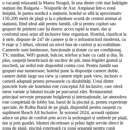
o vacanță relaxantă la Marea Neagră, în una dintre cele mai îndrăgite
stațiuni din Bulgaria – Nisipurile de Aur. Amplasat într-o zonă
liniștită, în partea nordică a stațiunii, hotelul se află la aproximativ
150-200 metri de plajă și la o plimbare scurtă de centrul animat al
stațiunii, fiind ideal atât pentru familii, cât și pentru cupluri sau
grupuri de prieteni care își doresc acces rapid la mare, dar și
confortul unui sejur all inclusive bine organizat. Hotelul, clasificat la
4 stele, dispune de 247 de camere și de o infrastructură modernă, cu
9 etaje și 5 lifturi, oferind un nivel bun de confort și accesibilitate.
Camerele sunt luminoase, funcționale și dotate cu aer condiționat,
TV, minibar, WiFi gratuit, balcon, telefon și baie cu cadă și duș. În
plus, oaspeții beneficiază de uscător de păr, mini-frigider gratuit și
mochetă, iar seiful este disponibil contra cost. Pentru familii sau
grupuri mai numeroase, hotelul pune la dispoziție camere duble,
camere duble large sea view și camere triple park view, inclusiv o
cameră adaptată pentru persoanele cu dizabilități. Unul dintre
punctele forte ale hotelului este conceptul All Inclusive, care oferă
mese variate și băuturi locale pe parcursul zilei. Restaurantul
principal servește preparate bulgărești și internaționale, iar atmosfera
este completată de lobby bar, barul de la piscină și, pentru experiențe
speciale, de Rolba Barul de pe plajă, disponibil pentru oaspeții cu
supliment Beach All Inclusive. În sezonul 2024, această opțiune
aduce un plus de confort prin acces la șezlonguri și umbrele pe plajă,
dar și prin gustări, băuturi răcoritoare și prânz light servite direct în
zona de plajă. piscină exterioară cu zonă separată pentru copii