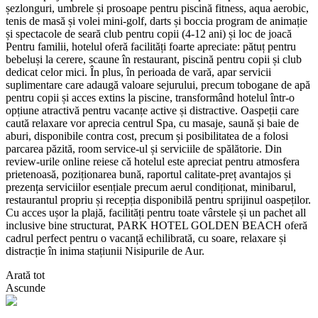
șezlonguri, umbrele și prosoape pentru piscină fitness, aqua aerobic,
tenis de masă și volei mini-golf, darts și boccia program de animație
și spectacole de seară club pentru copii (4-12 ani) și loc de joacă
Pentru familii, hotelul oferă facilități foarte apreciate: pătuț pentru
bebeluși la cerere, scaune în restaurant, piscină pentru copii și club
dedicat celor mici. În plus, în perioada de vară, apar servicii
suplimentare care adaugă valoare sejurului, precum tobogane de apă
pentru copii și acces extins la piscine, transformând hotelul într-o
opțiune atractivă pentru vacanțe active și distractive. Oaspeții care
caută relaxare vor aprecia centrul Spa, cu masaje, saună și baie de
aburi, disponibile contra cost, precum și posibilitatea de a folosi
parcarea păzită, room service-ul și serviciile de spălătorie. Din
review-urile online reiese că hotelul este apreciat pentru atmosfera
prietenoasă, poziționarea bună, raportul calitate-preț avantajos și
prezența serviciilor esențiale precum aerul condiționat, minibarul,
restaurantul propriu și recepția disponibilă pentru sprijinul oaspeților.
Cu acces ușor la plajă, facilități pentru toate vârstele și un pachet all
inclusive bine structurat, PARK HOTEL GOLDEN BEACH oferă
cadrul perfect pentru o vacanță echilibrată, cu soare, relaxare și
distracție în inima stațiunii Nisipurile de Aur.
Arată tot
Ascunde