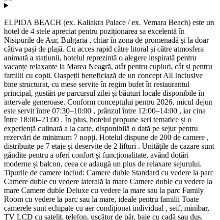
ELPIDA BEACH (ex. Kaliakra Palace / ex. Vemara Beach) este un
hotel de 4 stele apreciat pentru poziționarea sa excelentă în
Nisipurile de Aur, Bulgaria , chiar în zona de promenadă și la doar
câțiva pași de plajă. Cu acces rapid către litoral și către atmosfera
animată a stațiunii, hotelul reprezintă o alegere inspirată pentru
vacanțe relaxante la Marea Neagră, atât pentru cupluri, cât și pentru
familii cu copii. Oaspeții beneficiază de un concept All Inclusive
bine structurat, cu mese servite în regim bufet în restaurantul
principal, gustări pe parcursul zilei și băuturi locale disponibile în
intervale generoase. Conform conceptului pentru 2026, micul dejun
este servit între 07:30–10:00 , prânzul între 12:00–14:00 , iar cina
între 18:00–21:00 . În plus, hotelul propune seri tematice și o
experiență culinară a la carte, disponibilă o dată pe sejur pentru
rezervări de minimum 7 nopți. Hotelul dispune de 200 de camere ,
distribuite pe 7 etaje și deservite de 2 lifturi . Unitățile de cazare sunt
gândite pentru a oferi confort și funcționalitate, având dotări
moderne și balcon, ceea ce adaugă un plus de relaxare sejurului.
Tipurile de camere includ: Camere duble Standard cu vedere la parc
Camere duble cu vedere laterală la mare Camere duble cu vedere la
mare Camere duble Deluxe cu vedere la mare sau la parc Family
Room cu vedere la parc sau la mare, ideale pentru familii Toate
camerele sunt echipate cu aer condiționat individual , seif, minibar,
TV LCD cu satelit, telefon, uscător de păr, baie cu cadă sau duș,