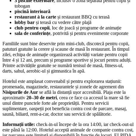
3 piscine exterioare
, inclusiv o zonă separată pentru copii și
tobogan
piscină interioară
restaurant à la carte
și restaurant BBQ cu terasă
lobby bar
și terasă cu vedere către plajă
club pentru copii
, loc de joacă și programe de animație
sala de conferințe
, potrivită și pentru evenimente corporate
Familiile sunt bine deservite prin mini-club, discotecă pentru copii,
patuturi gratuite la cerere și scaune de masă în restaurant. În timpul
zilei, echipa de animație organizează activități variate pentru copii
între 4 și 12 ani, precum și programe sportive și jocuri pentru adulți.
Printre activitățile gratuite se numără tenisul de masă, fitness-ul,
darts, sahul, aerobic-ul și gimnastica în apă.
Hotelul este amplasat convenabil și pentru explorarea stațiunii:
promenada, magazinele, restaurantele și zonele de agrement din
Nisipurile de Aur
se află la distanță ușor accesibilă. Plaja este la
aproximativ
20–30 de metri
, ceea ce face ca accesul la mare să fie
unul dintre punctele forte ale proprietății. Pentru servicii
suplimentare, oaspeții pot beneficia contra cost de parcare, masaj,
saună, biliard, rent-a-car, doctor sau servicii de spălătorie.
Informații utile:
check-in-ul începe de la ora 14:00, iar check-out-ul
este până la 12:00. Hotelul acceptă animale de companie contra cost,
iar parcarea este limitată și disponibilă în funcție de locuri. ELPIDA