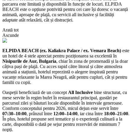
parcarea este limitată și disponibilă în funcție de locuri. ELPIDA
BEACH este o opțiune potrivită pentru cei care își doresc o vacanță
animată, aproape de plajă, cu servicii all inclusive și facilități
adaptate atât relaxării, cât și distracției.
Arată tot
Ascunde
ELPIDA BEACH (ex. Kaliakra Palace / ex. Vemara Beach)
este
un hotel de 4 stele apreciat pentru poziționarea sa excelentă în
Nisipurile de Aur, Bulgaria
, chiar în zona de promenadă și la doar
câțiva pași de plajă. Cu acces rapid către litoral și către atmosfera
animată a stațiunii, hotelul reprezintă o alegere inspirată pentru
vacanțe relaxante la Marea Neagră, atât pentru cupluri, cât și pentru
familii cu copii.
Oaspeții beneficiază de un concept
All Inclusive
bine structurat, cu
mese servite în regim bufet în restaurantul principal, gustări pe
parcursul zilei și băuturi locale disponibile în intervale generoase.
Conform conceptului pentru 2026, micul dejun este servit între
07:30–10:00
, prânzul între
12:00–14:00
, iar cina între
18:00–21:00
.
În plus, hotelul propune seri tematice și o experiență culinară a la
carte, disponibilă o dată pe sejur pentru rezervări de minimum 7
nopți.