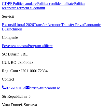
GDPR
Politica anulare
Politica confidentialitate
Politica
rezervare
Termeni si conditii
Servicii
Excursii
Litoral 2026
Transfer Aeroport
Transfer Privat
Panoramic
Bus
Inchirieri
Companie
Povestea noastra
Program afiliere
SC Lutasin SRL
CUI:
RO-28059628
Reg. Com.:
J2011000172334
Contact
0756140154
office@sincarom.ro
Str Republicii nr 5
Vatra Dornei, Suceava