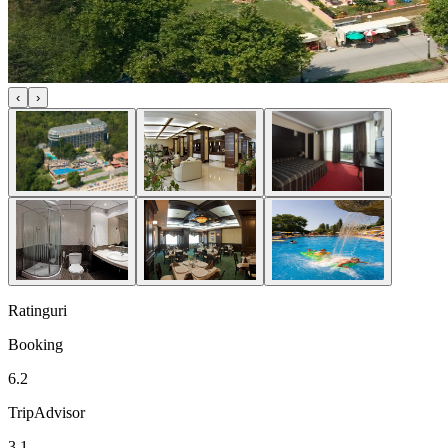
‹
›
Ratinguri
Booking
6.2
TripAdvisor
3.1