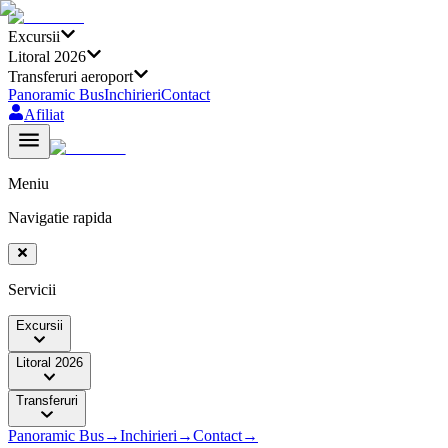
Excursii
Litoral 2026
Transferuri aeroport
Panoramic Bus
Inchirieri
Contact
Afiliat
Meniu
Navigatie rapida
Servicii
Excursii
Litoral 2026
Transferuri
Panoramic Bus
→
Inchirieri
→
Contact
→