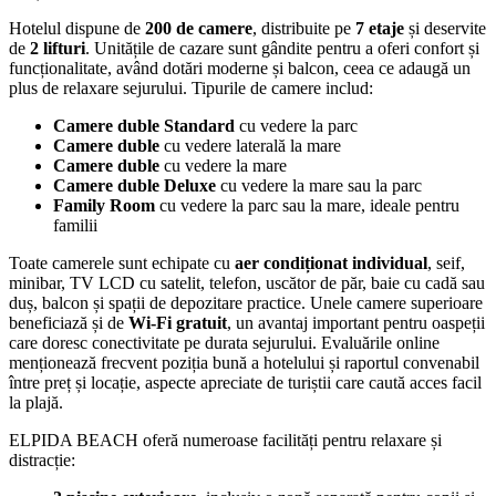
Hotelul dispune de
200 de camere
, distribuite pe
7 etaje
și deservite
de
2 lifturi
. Unitățile de cazare sunt gândite pentru a oferi confort și
funcționalitate, având dotări moderne și balcon, ceea ce adaugă un
plus de relaxare sejurului. Tipurile de camere includ:
Camere duble Standard
cu vedere la parc
Camere duble
cu vedere laterală la mare
Camere duble
cu vedere la mare
Camere duble Deluxe
cu vedere la mare sau la parc
Family Room
cu vedere la parc sau la mare, ideale pentru
familii
Toate camerele sunt echipate cu
aer condiționat individual
, seif,
minibar, TV LCD cu satelit, telefon, uscător de păr, baie cu cadă sau
duș, balcon și spații de depozitare practice. Unele camere superioare
beneficiază și de
Wi‑Fi gratuit
, un avantaj important pentru oaspeții
care doresc conectivitate pe durata sejurului. Evaluările online
menționează frecvent poziția bună a hotelului și raportul convenabil
între preț și locație, aspecte apreciate de turiștii care caută acces facil
la plajă.
ELPIDA BEACH oferă numeroase facilități pentru relaxare și
distracție: