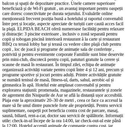
balcon și spații de depozitare practice. Unele camere superioare
beneficiază și de Wi‑Fi gratuit , un avantaj important pentru oaspeții
care doresc conectivitate pe durata sejurului. Evaluările online
menționează frecvent poziția bună a hotelului și raportul convenabil
între preț și locație, aspecte apreciate de turiștii care caută acces facil
la plajă. ELPIDA BEACH oferă numeroase facilități pentru relaxare
și distracție: 3 piscine exterioare , inclusiv o zonă separată pentru
copii și tobogan piscină interioară restaurant à la carte și restaurant
BBQ cu terasă lobby bar și terasă cu vedere către plajă club pentru
copii , loc de joacă și programe de animație sala de conferințe ,
potrivită și pentru evenimente corporate Familiile sunt bine deservite
prin mini-club, discotecă pentru copii, patuturi gratuite la cerere și
scaune de masă în restaurant. În timpul zilei, echipa de animație
organizează activități variate pentru copii între 4 și 12 ani, precum și
programe sportive și jocuri pentru adulți. Printre activitățile gratuite
se numără tenisul de masă, fitness-ul, darts, sahul, aerobic-ul și
gimnastica în apă. Hotelul este amplasat convenabil și pentru
explorarea stațiunii: promenada, magazinele, restaurantele și zonele
de agrement din Nisipurile de Aur se află la distanță ușor accesibilă.
Plaja este la aproximativ 20–30 de metri , ceea ce face ca accesul la
mare să fie unul dintre punctele forte ale proprietății. Pentru servicii
suplimentare, oaspeții pot beneficia contra cost de parcare, masaj,
saună, biliard, rent-a-car, doctor sau servicii de spălătorie. Informații
utile: check-in-ul începe de la ora 14:00, iar check-out-ul este până
la 12:00. Hotelul acceptă animale de companie contra cost, iar