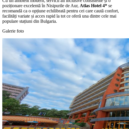
Cu un ambient modern, servicii all inclusive consistente și o
poziționare excelentă în Nisipurile de Aur,
Atlas Hotel 4*
se
recomandă ca o opțiune echilibrată pentru cei care caută confort,
facilități variate și acces rapid la tot ce oferă una dintre cele mai
populare stațiuni din Bulgaria.
Galerie foto