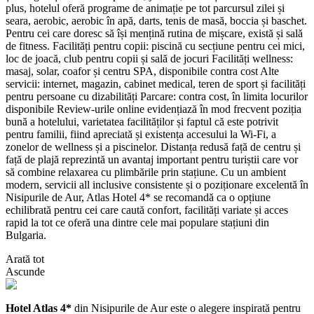
plus, hotelul oferă programe de animație pe tot parcursul zilei și
seara, aerobic, aerobic în apă, darts, tenis de masă, boccia și baschet.
Pentru cei care doresc să își mențină rutina de mișcare, există și sală
de fitness. Facilități pentru copii: piscină cu secțiune pentru cei mici,
loc de joacă, club pentru copii și sală de jocuri Facilități wellness:
masaj, solar, coafor și centru SPA, disponibile contra cost Alte
servicii: internet, magazin, cabinet medical, teren de sport și facilități
pentru persoane cu dizabilități Parcare: contra cost, în limita locurilor
disponibile Review-urile online evidențiază în mod frecvent poziția
bună a hotelului, varietatea facilităților și faptul că este potrivit
pentru familii, fiind apreciată și existența accesului la Wi‑Fi, a
zonelor de wellness și a piscinelor. Distanța redusă față de centru și
față de plajă reprezintă un avantaj important pentru turiștii care vor
să combine relaxarea cu plimbările prin stațiune. Cu un ambient
modern, servicii all inclusive consistente și o poziționare excelentă în
Nisipurile de Aur, Atlas Hotel 4* se recomandă ca o opțiune
echilibrată pentru cei care caută confort, facilități variate și acces
rapid la tot ce oferă una dintre cele mai populare stațiuni din
Bulgaria.
Arată tot
Ascunde
Hotel Atlas 4*
din Nisipurile de Aur este o alegere inspirată pentru