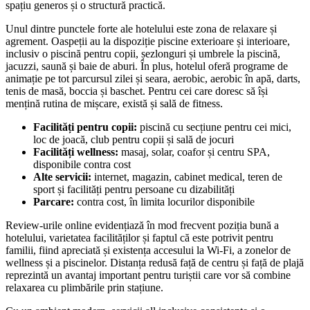
spațiu generos și o structură practică.
Unul dintre punctele forte ale hotelului este zona de relaxare și
agrement. Oaspeții au la dispoziție piscine exterioare și interioare,
inclusiv o piscină pentru copii, șezlonguri și umbrele la piscină,
jacuzzi, saună și baie de aburi. În plus, hotelul oferă programe de
animație pe tot parcursul zilei și seara, aerobic, aerobic în apă, darts,
tenis de masă, boccia și baschet. Pentru cei care doresc să își
mențină rutina de mișcare, există și sală de fitness.
Facilități pentru copii:
piscină cu secțiune pentru cei mici,
loc de joacă, club pentru copii și sală de jocuri
Facilități wellness:
masaj, solar, coafor și centru SPA,
disponibile contra cost
Alte servicii:
internet, magazin, cabinet medical, teren de
sport și facilități pentru persoane cu dizabilități
Parcare:
contra cost, în limita locurilor disponibile
Review-urile online evidențiază în mod frecvent poziția bună a
hotelului, varietatea facilităților și faptul că este potrivit pentru
familii, fiind apreciată și existența accesului la Wi‑Fi, a zonelor de
wellness și a piscinelor. Distanța redusă față de centru și față de plajă
reprezintă un avantaj important pentru turiștii care vor să combine
relaxarea cu plimbările prin stațiune.