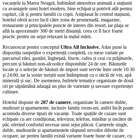
vacanțele la Marea Neagră, îmbinând atmosfera animată a stațiunii
cu avantajele unui hotel modern, bine echipat și potrivit atât pentru
cupluri, cât și pentru familii cu copii. Amplasat în centrul stațiunii,
hotelul oferă acces facil către zona de promenadă, magazine,
restaurante și principalele puncte de interes din resort, iar plaja se
află la aproximativ 300 de metri distanță, ceea ce îl face foarte
practic pentru un sejur relaxant la malul mării.
Recunoscut pentru conceptul
Ultra All Inclusive
, Atlas pune la
dispoziția oaspeților o experiență completă, cu mese variate pe
parcursul zilei, gustări, înghețată, fructe, cafea și ceai cu prăjiturele,
precum și băuturi non-alcoolice disponibile 24 de ore. Băuturile
locale și o selecție de băuturi de import sunt servite între orele 10:30
și 24:00, iar la sosire turiștii sunt întâmpinați cu o sticlă de vin, apă
minerală și suc. De asemenea, bufetele tematice organizate de două
ori pe săptămână adaugă un plus de varietate și savoare experienței
culinare.
Hotelul dispune de
287 de camere
, organizate în camere duble,
studiouri și apartamente, inclusiv family room-uri, astfel încât poate
acomoda diverse tipuri de vacanțe. Toate spațiile de cazare sunt
echipate cu aer condiționat, televizor, telefon, minibar și uscător de
păr, oferind confortul necesar unui sejur plăcut. Camerele single,
duble, studiourile și apartamentele răspund nevoilor diferite de
ocupare, iar pentru familii există variante foarte bune de cazare, cu