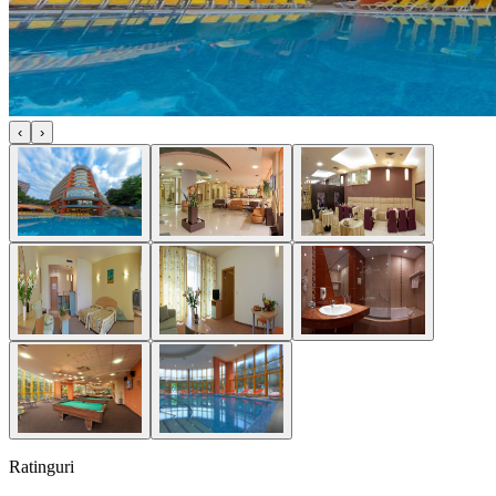
‹
›
Ratinguri