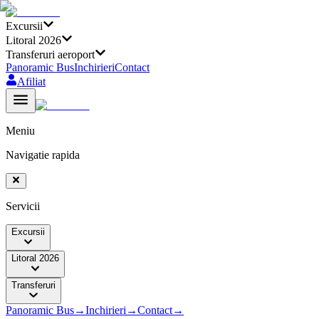
Excursii
Litoral 2026
Transferuri aeroport
Panoramic Bus
Inchirieri
Contact
Afiliat
Meniu
Navigatie rapida
Servicii
Excursii
Litoral 2026
Transferuri
Panoramic Bus
→
Inchirieri
→
Contact
→