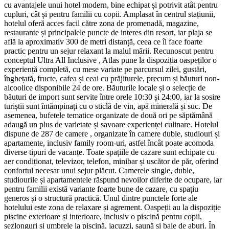
cu avantajele unui hotel modern, bine echipat și potrivit atât pentru
cupluri, cât și pentru familii cu copii. Amplasat în centrul stațiunii,
hotelul oferă acces facil către zona de promenadă, magazine,
restaurante și principalele puncte de interes din resort, iar plaja se
află la aproximativ 300 de metri distanță, ceea ce îl face foarte
practic pentru un sejur relaxant la malul mării. Recunoscut pentru
conceptul Ultra All Inclusive , Atlas pune la dispoziția oaspeților o
experiență completă, cu mese variate pe parcursul zilei, gustări,
înghețată, fructe, cafea și ceai cu prăjiturele, precum și băuturi non-
alcoolice disponibile 24 de ore. Băuturile locale și o selecție de
băuturi de import sunt servite între orele 10:30 și 24:00, iar la sosire
turiștii sunt întâmpinați cu o sticlă de vin, apă minerală și suc. De
asemenea, bufetele tematice organizate de două ori pe săptămână
adaugă un plus de varietate și savoare experienței culinare. Hotelul
dispune de 287 de camere , organizate în camere duble, studiouri și
apartamente, inclusiv family room-uri, astfel încât poate acomoda
diverse tipuri de vacanțe. Toate spațiile de cazare sunt echipate cu
aer condiționat, televizor, telefon, minibar și uscător de păr, oferind
confortul necesar unui sejur plăcut. Camerele single, duble,
studiourile și apartamentele răspund nevoilor diferite de ocupare, iar
pentru familii există variante foarte bune de cazare, cu spațiu
generos și o structură practică. Unul dintre punctele forte ale
hotelului este zona de relaxare și agrement. Oaspeții au la dispoziție
piscine exterioare și interioare, inclusiv o piscină pentru copii,
șezlonguri și umbrele la piscină, jacuzzi, saună și baie de aburi. În