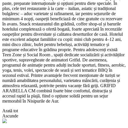
paste, preparate internaționale și opțiuni pentru diete speciale. În
plus, cele trei restaurante à la carte – italian, asiatic și tradițional
bulgăresc – aduc varietate și rafinament, iar pentru sejururile de
minimum 4 nopți, oaspeții beneficiază de cine gratuite cu rezervare
în avans. Snack restaurantul din grădină, coffee shop-ul și barurile
hotelului completează o ofertă bogată, foarte apreciată în recenziile
oaspeților pentru diversitate și calitatea deserturilor de casă. Hotelul
este excelent adaptat familiilor cu copii: mini club pentru 4–12 ani,
mini disco zilnic, bufet pentru bebeluși, activități tematice și
programe educative în grădina proprie. Pentru adolescenți există
Teen Zone și Social Room , spații dedicate socializării și activităților
sportive, supravegheate de animatori Grifid. De asemenea,
programul de animație pentru adulți include sporturi, fitness, aerobic,
yoga, tenis, volei, spectacole de seară și seri tematice BBQ în
sezonul estival. Printre avantajele frecvent menționate de turiști se
numără amabilitatea personalului, varietatea mâncării, curățenia și
atmosfera relaxantă, potrivite pentru vacanțe fără griji. GRIFID
ARABELLA CM combină foarte bine confortul, distracția și
accesul rapid la plajă, fiind o opțiune solidă pentru un sejur
memorabil în Nisipurile de Aur.
Arată tot
Ascunde