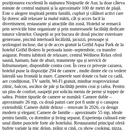
poziționarea excelentă în stațiunea Nisipurile de Aur, la doar câteva
minute de centrul stațiunii și la aproximativ 100 de metri de plajă.
Este o alegere inspirată pentru familii, cupluri și călători activi care
își doresc atât relaxare la malul mării, cât și acces facil la
divertisment, restaurante și atracțiile din zonă. Hotelul se remarcă
prin serviciile bine organizate și prin numeroasele facilități dedicate
tuturor vârstelor. Oaspeții se pot bucura de două piscine exterioare
generoase, piscină interioară încălzită, jacuzzi, prosoape și
șezlonguri incluse, dar și de acces gratuit la Grifid Aqua Park de la
hotelul Grifid Bolero în perioada iunie–septembrie, cu transfer
asigurat. Pentru iubitorii de relaxare, centrul Wellness Relax oferă
saună, hamam, baie de aburi, tratamente spa și servicii de
înfrumusețare, disponibile contra cost. În ceea ce privește cazarea,
hotelul pune la dispoziție 294 de camere , multe dintre ele cu vedere
laterală sau frontală la mare. Camerele sunt dotate cu baie cu cadă,
aer condiționat, TV satelit, Wi-Fi gratuit, minibar reaprovizionat
zilnic, balcon, uscător de păr și facilități pentru ceai și cafea. Pentru
un plus de confort, oaspeții pot solicita meniu de perne și topper de
saltea. Printre tipurile de camere se numără: Camere duble –
aproximativ 26 mp, cu două paturi care pot fi unite și o canapea
extensibilă; Camere duble deluxe – renovate în 2026, cu design
modern și elegant; Camere de familie – aproximativ 55 mp, ideale
pentru familii, cu dormitor și living separat. Experiența culinară este
unul dintre punctele forte ale hotelului. Restaurantul principal oferă
bufete variate la mic dejun, prânz și cină, cu show cooking, pizza,