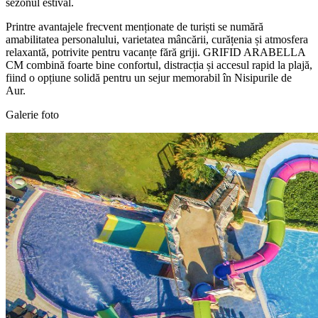
sezonul estival.
Printre avantajele frecvent menționate de turiști se numără
amabilitatea personalului, varietatea mâncării, curățenia și atmosfera
relaxantă, potrivite pentru vacanțe fără griji. GRIFID ARABELLA
CM combină foarte bine confortul, distracția și accesul rapid la plajă,
fiind o opțiune solidă pentru un sejur memorabil în Nisipurile de
Aur.
Galerie foto