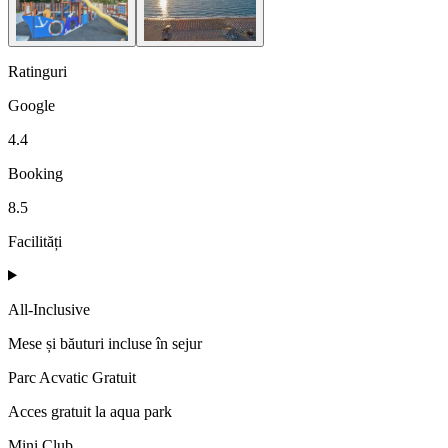
Ratinguri
Google
4.4
Booking
8.5
Facilități
All-Inclusive
Mese și băuturi incluse în sejur
Parc Acvatic Gratuit
Acces gratuit la aqua park
Mini Club