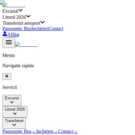
Excursii
Litoral 2026
Transferuri aeroport
Panoramic Bus
Inchirieri
Contact
Afiliat
Meniu
Navigatie rapida
Servicii
Excursii
Litoral 2026
Transferuri
Panoramic Bus
→
Inchirieri
→
Contact
→