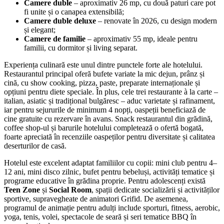
Camere duble
– aproximativ 26 mp, cu două paturi care pot
fi unite și o canapea extensibilă;
Camere duble deluxe
– renovate în 2026, cu design modern
și elegant;
Camere de familie
– aproximativ 55 mp, ideale pentru
familii, cu dormitor și living separat.
Experiența culinară este unul dintre punctele forte ale hotelului.
Restaurantul principal oferă bufete variate la mic dejun, prânz și
cină, cu show cooking, pizza, paste, preparate internaționale și
opțiuni pentru diete speciale. În plus, cele trei restaurante à la carte –
italian, asiatic și tradițional bulgăresc – aduc varietate și rafinament,
iar pentru sejururile de minimum 4 nopți, oaspeții beneficiază de
cine gratuite cu rezervare în avans. Snack restaurantul din grădină,
coffee shop-ul și barurile hotelului completează o ofertă bogată,
foarte apreciată în recenziile oaspeților pentru diversitate și calitatea
deserturilor de casă.
Hotelul este excelent adaptat familiilor cu copii: mini club pentru 4–
12 ani, mini disco zilnic, bufet pentru bebeluși, activități tematice și
programe educative în grădina proprie. Pentru adolescenți există
Teen Zone
și
Social Room
, spații dedicate socializării și activităților
sportive, supravegheate de animatori Grifid. De asemenea,
programul de animație pentru adulți include sporturi, fitness, aerobic,
yoga, tenis, volei, spectacole de seară și seri tematice BBQ în