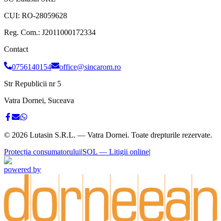
CUI:
RO-28059628
Reg. Com.:
J2011000172334
Contact
0756140154
office@sincarom.ro
Str Republicii nr 5
Vatra Dornei, Suceava
©
2026
Lutasin S.R.L. — Vatra Dornei. Toate drepturile rezervate.
Protecția consumatorului
|
SOL — Litigii online
|
powered by