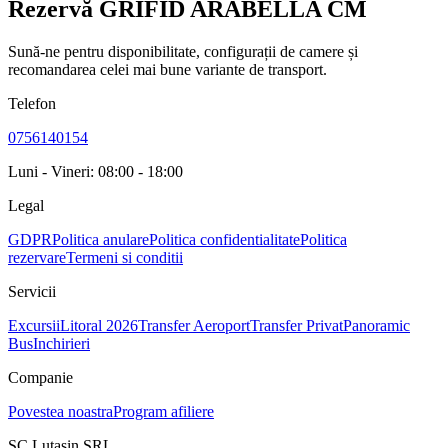
Rezervă GRIFID ARABELLA CM
Sună-ne pentru disponibilitate, configurații de camere și
recomandarea celei mai bune variante de transport.
Telefon
0756140154
Luni - Vineri: 08:00 - 18:00
Legal
GDPR
Politica anulare
Politica confidentialitate
Politica
rezervare
Termeni si conditii
Servicii
Excursii
Litoral 2026
Transfer Aeroport
Transfer Privat
Panoramic
Bus
Inchirieri
Companie
Povestea noastra
Program afiliere
SC Lutasin SRL