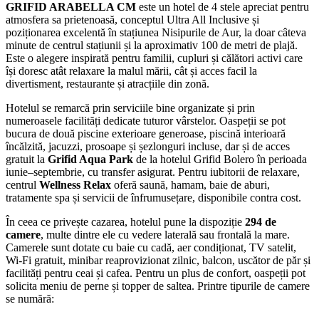
GRIFID ARABELLA CM
este un hotel de 4 stele apreciat pentru
atmosfera sa prietenoasă, conceptul Ultra All Inclusive și
poziționarea excelentă în stațiunea Nisipurile de Aur, la doar câteva
minute de centrul stațiunii și la aproximativ 100 de metri de plajă.
Este o alegere inspirată pentru familii, cupluri și călători activi care
își doresc atât relaxare la malul mării, cât și acces facil la
divertisment, restaurante și atracțiile din zonă.
Hotelul se remarcă prin serviciile bine organizate și prin
numeroasele facilități dedicate tuturor vârstelor. Oaspeții se pot
bucura de două piscine exterioare generoase, piscină interioară
încălzită, jacuzzi, prosoape și șezlonguri incluse, dar și de acces
gratuit la
Grifid Aqua Park
de la hotelul Grifid Bolero în perioada
iunie–septembrie, cu transfer asigurat. Pentru iubitorii de relaxare,
centrul
Wellness Relax
oferă saună, hamam, baie de aburi,
tratamente spa și servicii de înfrumusețare, disponibile contra cost.
În ceea ce privește cazarea, hotelul pune la dispoziție
294 de
camere
, multe dintre ele cu vedere laterală sau frontală la mare.
Camerele sunt dotate cu baie cu cadă, aer condiționat, TV satelit,
Wi-Fi gratuit, minibar reaprovizionat zilnic, balcon, uscător de păr și
facilități pentru ceai și cafea. Pentru un plus de confort, oaspeții pot
solicita meniu de perne și topper de saltea. Printre tipurile de camere
se numără: