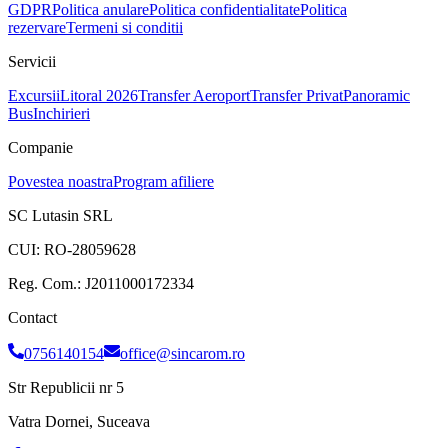
GDPR
Politica anulare
Politica confidentialitate
Politica
rezervare
Termeni si conditii
Servicii
Excursii
Litoral 2026
Transfer Aeroport
Transfer Privat
Panoramic
Bus
Inchirieri
Companie
Povestea noastra
Program afiliere
SC Lutasin SRL
CUI:
RO-28059628
Reg. Com.:
J2011000172334
Contact
0756140154
office@sincarom.ro
Str Republicii nr 5
Vatra Dornei, Suceava