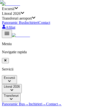
Excursii
Litoral 2026
Transferuri aeroport
Panoramic Bus
Inchirieri
Contact
Afiliat
Meniu
Navigatie rapida
Servicii
Excursii
Litoral 2026
Transferuri
Panoramic Bus
→
Inchirieri
→
Contact
→