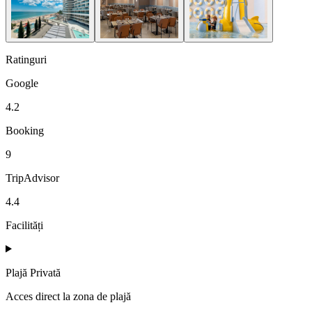
Ratinguri
Google
4.2
Booking
9
TripAdvisor
4.4
Facilități
Plajă Privată
Acces direct la zona de plajă