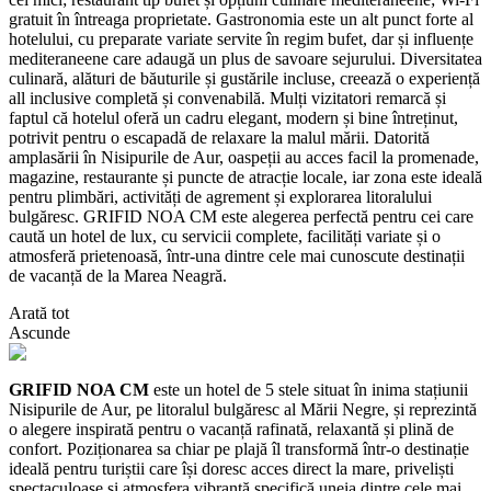
gratuit în întreaga proprietate. Gastronomia este un alt punct forte al
hotelului, cu preparate variate servite în regim bufet, dar și influențe
mediteraneene care adaugă un plus de savoare sejurului. Diversitatea
culinară, alături de băuturile și gustările incluse, creează o experiență
all inclusive completă și convenabilă. Mulți vizitatori remarcă și
faptul că hotelul oferă un cadru elegant, modern și bine întreținut,
potrivit pentru o escapadă de relaxare la malul mării. Datorită
amplasării în Nisipurile de Aur, oaspeții au acces facil la promenade,
magazine, restaurante și puncte de atracție locale, iar zona este ideală
pentru plimbări, activități de agrement și explorarea litoralului
bulgăresc. GRIFID NOA CM este alegerea perfectă pentru cei care
caută un hotel de lux, cu servicii complete, facilități variate și o
atmosferă prietenoasă, într-una dintre cele mai cunoscute destinații
de vacanță de la Marea Neagră.
Arată tot
Ascunde
GRIFID NOA CM
este un hotel de 5 stele situat în inima stațiunii
Nisipurile de Aur, pe litoralul bulgăresc al Mării Negre, și reprezintă
o alegere inspirată pentru o vacanță rafinată, relaxantă și plină de
confort. Poziționarea sa chiar pe plajă îl transformă într-o destinație
ideală pentru turiștii care își doresc acces direct la mare, priveliști
spectaculoase și atmosfera vibrantă specifică uneia dintre cele mai