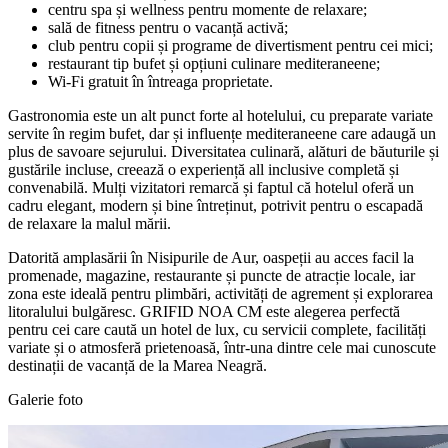
centru spa și wellness pentru momente de relaxare;
sală de fitness pentru o vacanță activă;
club pentru copii și programe de divertisment pentru cei mici;
restaurant tip bufet și opțiuni culinare mediteraneene;
Wi‑Fi gratuit în întreaga proprietate.
Gastronomia este un alt punct forte al hotelului, cu preparate variate
servite în regim bufet, dar și influențe mediteraneene care adaugă un
plus de savoare sejurului. Diversitatea culinară, alături de băuturile și
gustările incluse, creează o experiență all inclusive completă și
convenabilă. Mulți vizitatori remarcă și faptul că hotelul oferă un
cadru elegant, modern și bine întreținut, potrivit pentru o escapadă
de relaxare la malul mării.
Datorită amplasării în Nisipurile de Aur, oaspeții au acces facil la
promenade, magazine, restaurante și puncte de atracție locale, iar
zona este ideală pentru plimbări, activități de agrement și explorarea
litoralului bulgăresc. GRIFID NOA CM este alegerea perfectă
pentru cei care caută un hotel de lux, cu servicii complete, facilități
variate și o atmosferă prietenoasă, într-una dintre cele mai cunoscute
destinații de vacanță de la Marea Neagră.
Galerie foto