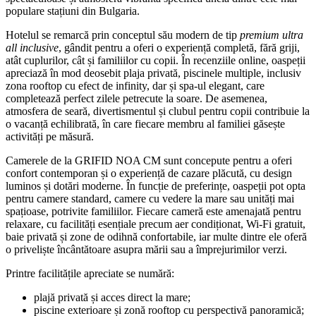
populare stațiuni din Bulgaria.
Hotelul se remarcă prin conceptul său modern de tip
premium ultra
all inclusive
, gândit pentru a oferi o experiență completă, fără griji,
atât cuplurilor, cât și familiilor cu copii. În recenziile online, oaspeții
apreciază în mod deosebit plaja privată, piscinele multiple, inclusiv
zona rooftop cu efect de infinity, dar și spa-ul elegant, care
completează perfect zilele petrecute la soare. De asemenea,
atmosfera de seară, divertismentul și clubul pentru copii contribuie la
o vacanță echilibrată, în care fiecare membru al familiei găsește
activități pe măsură.
Camerele de la GRIFID NOA CM sunt concepute pentru a oferi
confort contemporan și o experiență de cazare plăcută, cu design
luminos și dotări moderne. În funcție de preferințe, oaspeții pot opta
pentru camere standard, camere cu vedere la mare sau unități mai
spațioase, potrivite familiilor. Fiecare cameră este amenajată pentru
relaxare, cu facilități esențiale precum aer condiționat, Wi‑Fi gratuit,
baie privată și zone de odihnă confortabile, iar multe dintre ele oferă
o priveliște încântătoare asupra mării sau a împrejurimilor verzi.
Printre facilitățile apreciate se numără:
plajă privată și acces direct la mare;
piscine exterioare și zonă rooftop cu perspectivă panoramică;