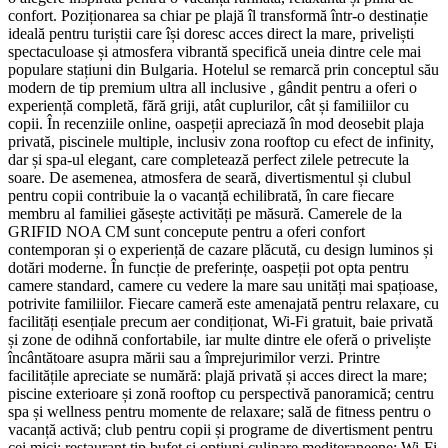
confort. Poziționarea sa chiar pe plajă îl transformă într-o destinație
ideală pentru turiștii care își doresc acces direct la mare, priveliști
spectaculoase și atmosfera vibrantă specifică uneia dintre cele mai
populare stațiuni din Bulgaria. Hotelul se remarcă prin conceptul său
modern de tip premium ultra all inclusive , gândit pentru a oferi o
experiență completă, fără griji, atât cuplurilor, cât și familiilor cu
copii. În recenziile online, oaspeții apreciază în mod deosebit plaja
privată, piscinele multiple, inclusiv zona rooftop cu efect de infinity,
dar și spa-ul elegant, care completează perfect zilele petrecute la
soare. De asemenea, atmosfera de seară, divertismentul și clubul
pentru copii contribuie la o vacanță echilibrată, în care fiecare
membru al familiei găsește activități pe măsură. Camerele de la
GRIFID NOA CM sunt concepute pentru a oferi confort
contemporan și o experiență de cazare plăcută, cu design luminos și
dotări moderne. În funcție de preferințe, oaspeții pot opta pentru
camere standard, camere cu vedere la mare sau unități mai spațioase,
potrivite familiilor. Fiecare cameră este amenajată pentru relaxare, cu
facilități esențiale precum aer condiționat, Wi‑Fi gratuit, baie privată
și zone de odihnă confortabile, iar multe dintre ele oferă o priveliște
încântătoare asupra mării sau a împrejurimilor verzi. Printre
facilitățile apreciate se numără: plajă privată și acces direct la mare;
piscine exterioare și zonă rooftop cu perspectivă panoramică; centru
spa și wellness pentru momente de relaxare; sală de fitness pentru o
vacanță activă; club pentru copii și programe de divertisment pentru
cei mici; restaurant tip bufet și opțiuni culinare mediteraneene; Wi‑Fi