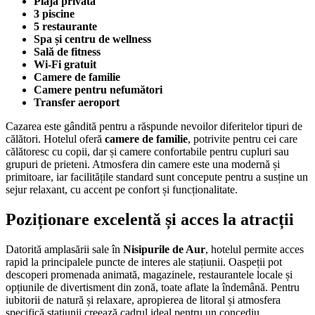
Plajă privată
3 piscine
5 restaurante
Spa și centru de wellness
Sală de fitness
Wi-Fi gratuit
Camere de familie
Camere pentru nefumători
Transfer aeroport
Cazarea este gândită pentru a răspunde nevoilor diferitelor tipuri de
călători. Hotelul oferă
camere de familie
, potrivite pentru cei care
călătoresc cu copii, dar și camere confortabile pentru cupluri sau
grupuri de prieteni. Atmosfera din camere este una modernă și
primitoare, iar facilitățile standard sunt concepute pentru a susține un
sejur relaxant, cu accent pe confort și funcționalitate.
Poziționare excelentă și acces la atracții
Datorită amplasării sale în
Nisipurile de Aur
, hotelul permite acces
rapid la principalele puncte de interes ale stațiunii. Oaspeții pot
descoperi promenada animată, magazinele, restaurantele locale și
opțiunile de divertisment din zonă, toate aflate la îndemână. Pentru
iubitorii de natură și relaxare, apropierea de litoral și atmosfera
specifică stațiunii creează cadrul ideal pentru un concediu