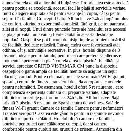
atmosfera relaxantă a litoralului bulgăresc. Proprietatea este apreciată
pentru poziția sa excelentă, accesul facil la plajă și serviciile variate,
fiind o alegere inspirată atât pentru vacanțe în cuplu, cât și pentru
sejururi în familie. Conceptul Ultra All Inclusive 24h adaugă un plus
de confort, oferind o experiență completă, fără griji, pe tot parcursul
zilei și al nopții. Unul dintre punctele forte ale hotelului este accesul
la plajă privată , un avantaj foarte căutat în această destinație
populară. Oaspeții se pot bucura de nisip fin, de apropierea mării și
de facilități dedicate relaxării, într-un cadru care favorizează atât
odihna, cât și activitățile recreative. În plus, hotelul dispune de 3
piscine , ideale pentru familii, pentru cei care preferă să alterneze
momentele petrecute la plajă cu relaxarea la piscină. Facilități și
servicii apreciate GRIFID VISTAMAR CM pune la dispoziția
oaspeților o gamă amplă de facilități menite să asigure un sejur
plăcut și comod. Printre cele mai apreciate se numără Wi-Fi gratuit ,
spa-ul , centrul de fitness , transferul de la/la aeroport și camerele
pentru nefumători. De asemenea, hotelul oferă 5 restaurante , care
completează experiența culinară cu preparate variate, adaptate
diferitelor preferințe gastronomice. 24h Ultra All Inclusive Plajă
privată 3 piscine 5 restaurante Spa și centru de wellness Sală de
fitness Wi-Fi gratuit Camere de familie Camere pentru nefumători
Transfer aeroport Cazarea este gândită pentru a răspunde nevoilor
diferitelor tipuri de călători. Hotelul oferă camere de familie ,
potrivite pentru cei care călătoresc cu copii, dar și camere
confortabile pentru cupluri sau grupuri de prieteni. Atmosfera din