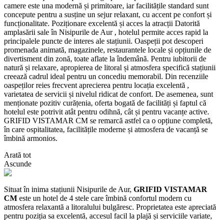
camere este una modernă și primitoare, iar facilitățile standard sunt
concepute pentru a susține un sejur relaxant, cu accent pe confort și
funcționalitate. Poziționare excelentă și acces la atracții Datorită
amplasării sale în Nisipurile de Aur , hotelul permite acces rapid la
principalele puncte de interes ale stațiunii. Oaspeții pot descoperi
promenada animată, magazinele, restaurantele locale și opțiunile de
divertisment din zonă, toate aflate la îndemână. Pentru iubitorii de
natură și relaxare, apropierea de litoral și atmosfera specifică stațiunii
creează cadrul ideal pentru un concediu memorabil. Din recenziile
oaspeților reies frecvent aprecierea pentru locația excelentă ,
varietatea de servicii și nivelul ridicat de confort. De asemenea, sunt
menționate pozitiv curățenia, oferta bogată de facilități și faptul că
hotelul este potrivit atât pentru odihnă, cât și pentru vacanțe active.
GRIFID VISTAMAR CM se remarcă astfel ca o opțiune completă,
în care ospitalitatea, facilitățile moderne și atmosfera de vacanță se
îmbină armonios.
Arată tot
Ascunde
Situat în inima stațiunii Nisipurile de Aur,
GRIFID VISTAMAR
CM
este un hotel de 4 stele care îmbină confortul modern cu
atmosfera relaxantă a litoralului bulgăresc. Proprietatea este apreciată
pentru poziția sa excelentă, accesul facil la plajă și serviciile variate,