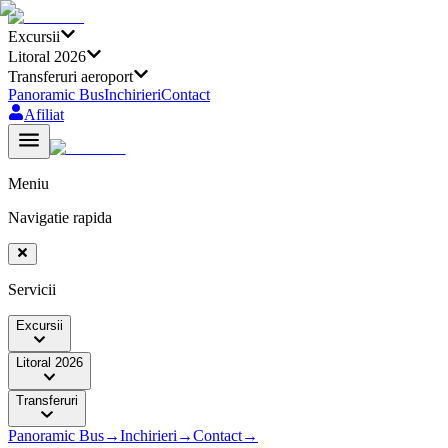
Excursii
Litoral 2026
Transferuri aeroport
Panoramic Bus
Inchirieri
Contact
Afiliat
Meniu
Navigatie rapida
Servicii
Excursii
Litoral 2026
Transferuri
Panoramic Bus
→
Inchirieri
→
Contact
→