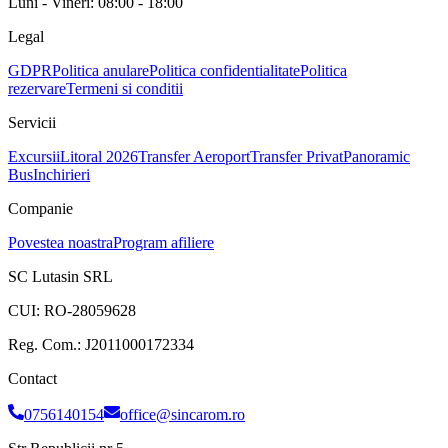
Luni - Vineri: 08:00 - 18:00
Legal
GDPR
Politica anulare
Politica confidentialitate
Politica
rezervare
Termeni si conditii
Servicii
Excursii
Litoral 2026
Transfer Aeroport
Transfer Privat
Panoramic
Bus
Inchirieri
Companie
Povestea noastra
Program afiliere
SC Lutasin SRL
CUI:
RO-28059628
Reg. Com.:
J2011000172334
Contact
0756140154
office@sincarom.ro