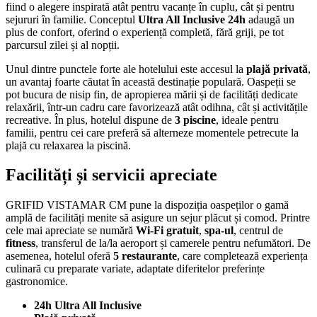
fiind o alegere inspirată atât pentru vacanțe în cuplu, cât și pentru
sejururi în familie. Conceptul
Ultra All Inclusive 24h
adaugă un
plus de confort, oferind o experiență completă, fără griji, pe tot
parcursul zilei și al nopții.
Unul dintre punctele forte ale hotelului este accesul la
plajă privată
,
un avantaj foarte căutat în această destinație populară. Oaspeții se
pot bucura de nisip fin, de apropierea mării și de facilități dedicate
relaxării, într-un cadru care favorizează atât odihna, cât și activitățile
recreative. În plus, hotelul dispune de
3 piscine
, ideale pentru
familii, pentru cei care preferă să alterneze momentele petrecute la
plajă cu relaxarea la piscină.
Facilități și servicii apreciate
GRIFID VISTAMAR CM pune la dispoziția oaspeților o gamă
amplă de facilități menite să asigure un sejur plăcut și comod. Printre
cele mai apreciate se numără
Wi-Fi gratuit
,
spa-ul
, centrul de
fitness
, transferul de la/la aeroport și camerele pentru nefumători. De
asemenea, hotelul oferă
5 restaurante
, care completează experiența
culinară cu preparate variate, adaptate diferitelor preferințe
gastronomice.
24h Ultra All Inclusive