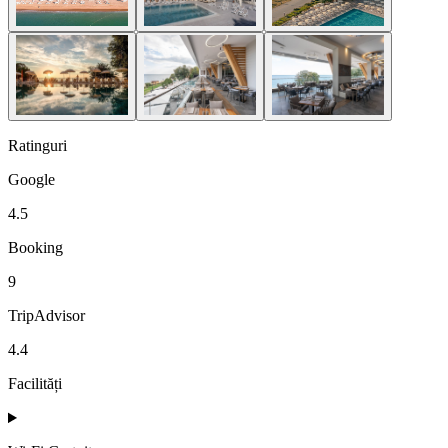
Ratinguri
Google
4.5
Booking
9
TripAdvisor
4.4
Facilități