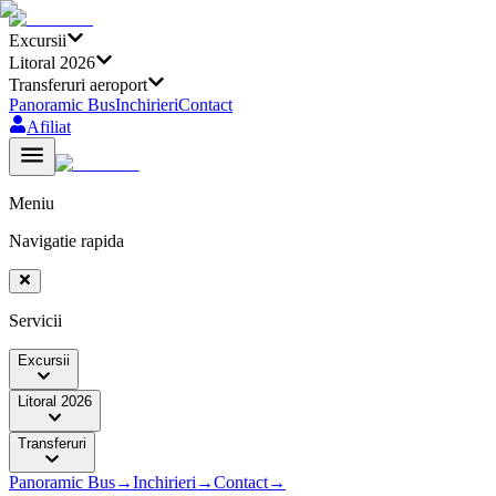
Excursii
Litoral 2026
Transferuri aeroport
Panoramic Bus
Inchirieri
Contact
Afiliat
Meniu
Navigatie rapida
Servicii
Excursii
Litoral 2026
Transferuri
Panoramic Bus
→
Inchirieri
→
Contact
→