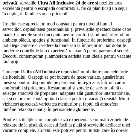
privată
, serviciile
Ultra All Inclusive 24 de ore
și poziționarea
excelentă pentru o escapadă confortabilă, fie că planificați un sejur
în cuplu, în familie sau cu prietenii.
Hotelul este apreciat în mod constant pentru nivelul bun al
serviciilor, ospitalitatea personalului și priveliștile spectaculoase către
mare. Camerele sunt concepute pentru confort și odihnă, oferind un
ambient plăcut, spațios și funcțional. În funcție de preferințe, oaspeții
pot alege camere cu vedere la mare sau la împrejurimi, iar dotările
moderne contribuie la o experiență relaxantă pe tot parcursul șederii.
Decorul contemporan și atmosfera aerisită sunt ideale pentru vacanțe
fără griji.
Conceptul
Ultra All Inclusive
reprezintă unul dintre punctele forte
ale hotelului. Oaspeții se pot bucura de mese variate, gustări între
mese și băuturi disponibile pe parcursul întregii zile, într-un cadru
confortabil și prietenos. Restaurantul și zonele de servire oferă o
selecție atractivă de preparate, adaptate atât gusturilor internaționale,
cât și celor care caută opțiuni clasice pentru o vacanță reușită. Mulți
vizitatori apreciază varietatea meniurilor și faptul că atmosfera
rămâne relaxată chiar și în perioadele aglomerate.
Printre facilitățile care completează experiența se numără zonele de
relaxare de la piscină, accesul facil la plajă și serviciile dedicate unei
vacanțe complete. Hotelul este potrivit pentru turiștii care își doresc