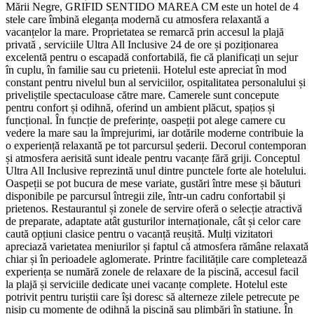
Mării Negre, GRIFID SENTIDO MAREA CM este un hotel de 4
stele care îmbină eleganța modernă cu atmosfera relaxantă a
vacanțelor la mare. Proprietatea se remarcă prin accesul la plajă
privată , serviciile Ultra All Inclusive 24 de ore și poziționarea
excelentă pentru o escapadă confortabilă, fie că planificați un sejur
în cuplu, în familie sau cu prietenii. Hotelul este apreciat în mod
constant pentru nivelul bun al serviciilor, ospitalitatea personalului și
priveliștile spectaculoase către mare. Camerele sunt concepute
pentru confort și odihnă, oferind un ambient plăcut, spațios și
funcțional. În funcție de preferințe, oaspeții pot alege camere cu
vedere la mare sau la împrejurimi, iar dotările moderne contribuie la
o experiență relaxantă pe tot parcursul șederii. Decorul contemporan
și atmosfera aerisită sunt ideale pentru vacanțe fără griji. Conceptul
Ultra All Inclusive reprezintă unul dintre punctele forte ale hotelului.
Oaspeții se pot bucura de mese variate, gustări între mese și băuturi
disponibile pe parcursul întregii zile, într-un cadru confortabil și
prietenos. Restaurantul și zonele de servire oferă o selecție atractivă
de preparate, adaptate atât gusturilor internaționale, cât și celor care
caută opțiuni clasice pentru o vacanță reușită. Mulți vizitatori
apreciază varietatea meniurilor și faptul că atmosfera rămâne relaxată
chiar și în perioadele aglomerate. Printre facilitățile care completează
experiența se numără zonele de relaxare de la piscină, accesul facil
la plajă și serviciile dedicate unei vacanțe complete. Hotelul este
potrivit pentru turiștii care își doresc să alterneze zilele petrecute pe
nisip cu momente de odihnă la piscină sau plimbări în stațiune. În