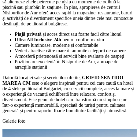
să alterneze zilele petrecute pe nisip cu momente de odihnă la
piscină sau plimbări în stațiune. În plus, apropierea de centrul
Nisipurilor de Aur oferă acces rapid la magazine, restaurante, baruri
și activități de divertisment specifice uneia dintre cele mai cunoscute
destinații de pe litoralul bulgăresc.
Plajă privată
și acces direct sau foarte facil către litoral
Ultra All Inclusive 24h
pentru confort maxim
Camere luminoase, moderne și confortabile
Vederi atractive către mare în anumite categorii de camere
Atmosferă prietenoasă și servicii bine evaluate de oaspeți
Poziționare excelentă în Nisipurile de Aur, aproape de
atracțiile stațiunii
Datorită locației sale și serviciilor oferite,
GRIFID SENTIDO
MAREA CM
este o alegere inspirată pentru cei care caută un hotel
de 4 stele pe litoralul Bulgariei, cu servicii complete, acces la mare și
o experiență de vacanță echilibrată între relaxare, confort și
divertisment. Este genul de hotel care transformă un simplu sejur
într-o experiență memorabilă, apreciată de turiști pentru calitatea
generală și pentru raportul foarte bun dintre facilități și atmosferă.
Galerie foto