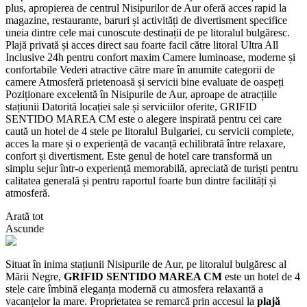
plus, apropierea de centrul Nisipurilor de Aur oferă acces rapid la
magazine, restaurante, baruri și activități de divertisment specifice
uneia dintre cele mai cunoscute destinații de pe litoralul bulgăresc.
Plajă privată și acces direct sau foarte facil către litoral Ultra All
Inclusive 24h pentru confort maxim Camere luminoase, moderne și
confortabile Vederi atractive către mare în anumite categorii de
camere Atmosferă prietenoasă și servicii bine evaluate de oaspeți
Poziționare excelentă în Nisipurile de Aur, aproape de atracțiile
stațiunii Datorită locației sale și serviciilor oferite, GRIFID
SENTIDO MAREA CM este o alegere inspirată pentru cei care
caută un hotel de 4 stele pe litoralul Bulgariei, cu servicii complete,
acces la mare și o experiență de vacanță echilibrată între relaxare,
confort și divertisment. Este genul de hotel care transformă un
simplu sejur într-o experiență memorabilă, apreciată de turiști pentru
calitatea generală și pentru raportul foarte bun dintre facilități și
atmosferă.
Arată tot
Ascunde
Situat în inima stațiunii Nisipurile de Aur, pe litoralul bulgăresc al
Mării Negre,
GRIFID SENTIDO MAREA CM
este un hotel de 4
stele care îmbină eleganța modernă cu atmosfera relaxantă a
vacanțelor la mare. Proprietatea se remarcă prin accesul la
plajă