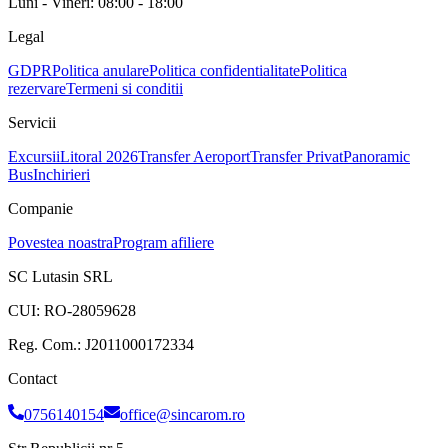
Luni - Vineri: 08:00 - 18:00
Legal
GDPR
Politica anulare
Politica confidentialitate
Politica
rezervare
Termeni si conditii
Servicii
Excursii
Litoral 2026
Transfer Aeroport
Transfer Privat
Panoramic
Bus
Inchirieri
Companie
Povestea noastra
Program afiliere
SC Lutasin SRL
CUI:
RO-28059628
Reg. Com.:
J2011000172334
Contact
0756140154
office@sincarom.ro