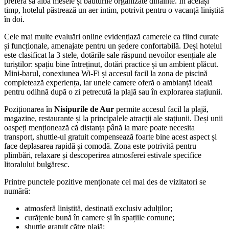
preferă să aibă mesele și băuturile organizate dinainte. În același
timp, hotelul păstrează un aer intim, potrivit pentru o vacanță liniștită
în doi.
Cele mai multe evaluări online evidențiază camerele ca fiind curate
și funcționale, amenajate pentru un ședere confortabilă. Deși hotelul
este clasificat la 3 stele, dotările sale răspund nevoilor esențiale ale
turiștilor: spațiu bine întreținut, dotări practice și un ambient plăcut.
Mini-barul, conexiunea Wi-Fi și accesul facil la zona de piscină
completează experiența, iar unele camere oferă o ambianță ideală
pentru odihnă după o zi petrecută la plajă sau în explorarea stațiunii.
Poziționarea în
Nisipurile de Aur
permite accesul facil la plajă,
magazine, restaurante și la principalele atracții ale stațiunii. Deși unii
oaspeți menționează că distanța până la mare poate necesita
transport, shuttle-ul gratuit compensează foarte bine acest aspect și
face deplasarea rapidă și comodă. Zona este potrivită pentru
plimbări, relaxare și descoperirea atmosferei estivale specifice
litoralului bulgăresc.
Printre punctele pozitive menționate cel mai des de vizitatori se
numără:
atmosferă liniștită, destinată exclusiv adulților;
curățenie bună în camere și în spațiile comune;
shuttle gratuit către plajă;