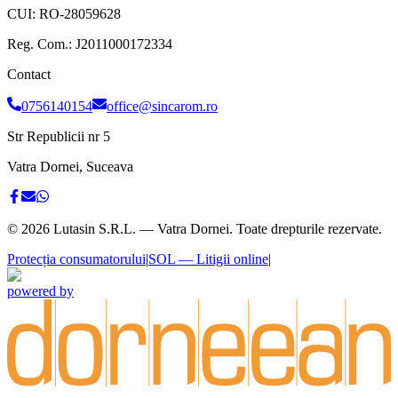
CUI:
RO-28059628
Reg. Com.:
J2011000172334
Contact
0756140154
office@sincarom.ro
Str Republicii nr 5
Vatra Dornei, Suceava
©
2026
Lutasin S.R.L. — Vatra Dornei. Toate drepturile rezervate.
Protecția consumatorului
|
SOL — Litigii online
|
powered by