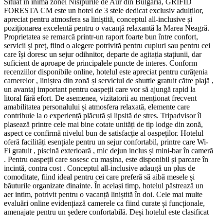
Situat în inima zonei Nisipurile de Aur din Bulgaria, GRIFID
FORESTA CM este un hotel de 3 stele dedicat exclusiv adulților,
apreciat pentru atmosfera sa liniștită, conceptul all-inclusive și
poziționarea excelentă pentru o vacanță relaxantă la Marea Neagră.
Proprietatea se remarcă printr-un raport foarte bun între confort,
servicii și preț, fiind o alegere potrivită pentru cupluri sau pentru cei
care își doresc un sejur odihnitor, departe de agitația stațiunii, dar
suficient de aproape de principalele puncte de interes. Conform
recenziilor disponibile online, hotelul este apreciat pentru curățenia
camerelor , liniștea din zonă și serviciul de shuttle gratuit către plajă ,
un avantaj important pentru oaspeții care vor să ajungă rapid la
litoral fără efort. De asemenea, vizitatorii au menționat frecvent
amabilitatea personalului și atmosfera relaxată, elemente care
contribuie la o experiență plăcută și lipsită de stres. Tripadvisor îl
plasează printre cele mai bine cotate unități de tip lodge din zonă,
aspect ce confirmă nivelul bun de satisfacție al oaspeților. Hotelul
oferă facilități esențiale pentru un sejur confortabil, printre care Wi-
Fi gratuit , piscină exterioară , mic dejun inclus și mini-bar în cameră
. Pentru oaspeții care sosesc cu mașina, este disponibil și parcare în
incintă, contra cost . Conceptul all-inclusive adaugă un plus de
comoditate, fiind ideal pentru cei care preferă să aibă mesele și
băuturile organizate dinainte. În același timp, hotelul păstrează un
aer intim, potrivit pentru o vacanță liniștită în doi. Cele mai multe
evaluări online evidențiază camerele ca fiind curate și funcționale,
amenajate pentru un ședere confortabilă. Deși hotelul este clasificat