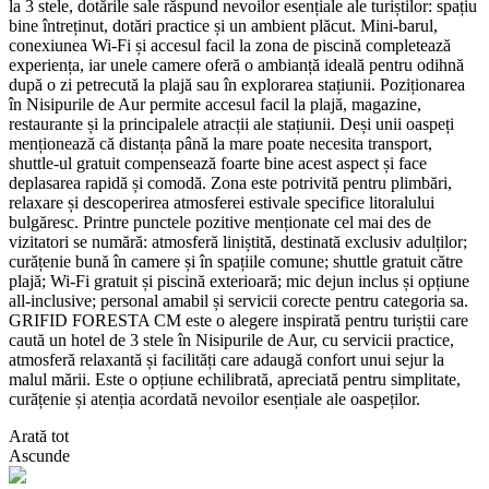
la 3 stele, dotările sale răspund nevoilor esențiale ale turiștilor: spațiu
bine întreținut, dotări practice și un ambient plăcut. Mini-barul,
conexiunea Wi-Fi și accesul facil la zona de piscină completează
experiența, iar unele camere oferă o ambianță ideală pentru odihnă
după o zi petrecută la plajă sau în explorarea stațiunii. Poziționarea
în Nisipurile de Aur permite accesul facil la plajă, magazine,
restaurante și la principalele atracții ale stațiunii. Deși unii oaspeți
menționează că distanța până la mare poate necesita transport,
shuttle-ul gratuit compensează foarte bine acest aspect și face
deplasarea rapidă și comodă. Zona este potrivită pentru plimbări,
relaxare și descoperirea atmosferei estivale specifice litoralului
bulgăresc. Printre punctele pozitive menționate cel mai des de
vizitatori se numără: atmosferă liniștită, destinată exclusiv adulților;
curățenie bună în camere și în spațiile comune; shuttle gratuit către
plajă; Wi-Fi gratuit și piscină exterioară; mic dejun inclus și opțiune
all-inclusive; personal amabil și servicii corecte pentru categoria sa.
GRIFID FORESTA CM este o alegere inspirată pentru turiștii care
caută un hotel de 3 stele în Nisipurile de Aur, cu servicii practice,
atmosferă relaxantă și facilități care adaugă confort unui sejur la
malul mării. Este o opțiune echilibrată, apreciată pentru simplitate,
curățenie și atenția acordată nevoilor esențiale ale oaspeților.
Arată tot
Ascunde