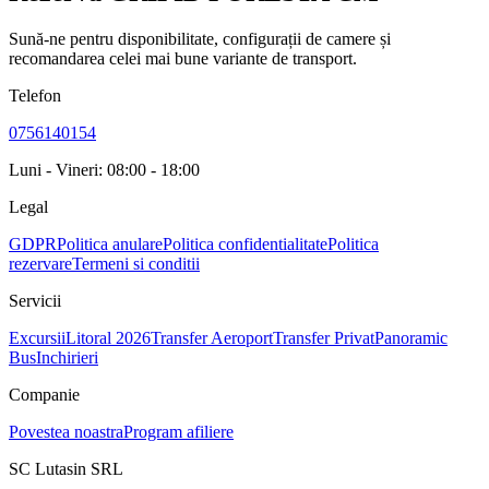
Sună-ne pentru disponibilitate, configurații de camere și
recomandarea celei mai bune variante de transport.
Telefon
0756140154
Luni - Vineri: 08:00 - 18:00
Legal
GDPR
Politica anulare
Politica confidentialitate
Politica
rezervare
Termeni si conditii
Servicii
Excursii
Litoral 2026
Transfer Aeroport
Transfer Privat
Panoramic
Bus
Inchirieri
Companie
Povestea noastra
Program afiliere
SC Lutasin SRL