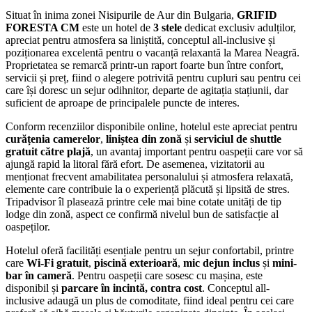
Situat în inima zonei Nisipurile de Aur din Bulgaria,
GRIFID
FORESTA CM
este un hotel de
3 stele
dedicat exclusiv adulților,
apreciat pentru atmosfera sa liniștită, conceptul all-inclusive și
poziționarea excelentă pentru o vacanță relaxantă la Marea Neagră.
Proprietatea se remarcă printr-un raport foarte bun între confort,
servicii și preț, fiind o alegere potrivită pentru cupluri sau pentru cei
care își doresc un sejur odihnitor, departe de agitația stațiunii, dar
suficient de aproape de principalele puncte de interes.
Conform recenziilor disponibile online, hotelul este apreciat pentru
curățenia camerelor
,
liniștea din zonă
și
serviciul de shuttle
gratuit către plajă
, un avantaj important pentru oaspeții care vor să
ajungă rapid la litoral fără efort. De asemenea, vizitatorii au
menționat frecvent amabilitatea personalului și atmosfera relaxată,
elemente care contribuie la o experiență plăcută și lipsită de stres.
Tripadvisor îl plasează printre cele mai bine cotate unități de tip
lodge din zonă, aspect ce confirmă nivelul bun de satisfacție al
oaspeților.
Hotelul oferă facilități esențiale pentru un sejur confortabil, printre
care
Wi-Fi gratuit
,
piscină exterioară
,
mic dejun inclus
și
mini-
bar în cameră
. Pentru oaspeții care sosesc cu mașina, este
disponibil și
parcare în incintă, contra cost
. Conceptul all-
inclusive adaugă un plus de comoditate, fiind ideal pentru cei care