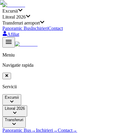
Excursii
Litoral 2026
Transferuri aeroport
Panoramic Bus
Inchirieri
Contact
Afiliat
Meniu
Navigatie rapida
Servicii
Excursii
Litoral 2026
Transferuri
Panoramic Bus
→
Inchirieri
→
Contact
→