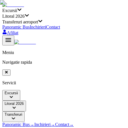
Excursii
Litoral 2026
Transferuri aeroport
Panoramic Bus
Inchirieri
Contact
Afiliat
Meniu
Navigatie rapida
Servicii
Excursii
Litoral 2026
Transferuri
Panoramic Bus
→
Inchirieri
→
Contact
→