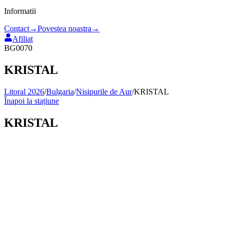
Informatii
Contact
→
Povestea noastra
→
Afiliat
BG0070
KRISTAL
Litoral 2026
/
Bulgaria
/
Nisipurile de Aur
/
KRISTAL
Înapoi la stațiune
KRISTAL