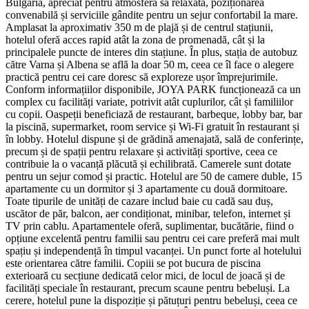
Bulgaria, apreciat pentru atmosfera sa relaxată, poziționarea
convenabilă și serviciile gândite pentru un sejur confortabil la mare.
Amplasat la aproximativ 350 m de plajă și de centrul stațiunii,
hotelul oferă acces rapid atât la zona de promenadă, cât și la
principalele puncte de interes din stațiune. În plus, stația de autobuz
către Varna și Albena se află la doar 50 m, ceea ce îl face o alegere
practică pentru cei care doresc să exploreze ușor împrejurimile.
Conform informațiilor disponibile, JOYA PARK funcționează ca un
complex cu facilități variate, potrivit atât cuplurilor, cât și familiilor
cu copii. Oaspeții beneficiază de restaurant, barbeque, lobby bar, bar
la piscină, supermarket, room service și Wi-Fi gratuit în restaurant și
în lobby. Hotelul dispune și de grădină amenajată, sală de conferințe,
precum și de spații pentru relaxare și activități sportive, ceea ce
contribuie la o vacanță plăcută și echilibrată. Camerele sunt dotate
pentru un sejur comod și practic. Hotelul are 50 de camere duble, 15
apartamente cu un dormitor și 3 apartamente cu două dormitoare.
Toate tipurile de unități de cazare includ baie cu cadă sau duș,
uscător de păr, balcon, aer condiționat, minibar, telefon, internet și
TV prin cablu. Apartamentele oferă, suplimentar, bucătărie, fiind o
opțiune excelentă pentru familii sau pentru cei care preferă mai mult
spațiu și independență în timpul vacanței. Un punct forte al hotelului
este orientarea către familii. Copiii se pot bucura de piscina
exterioară cu secțiune dedicată celor mici, de locul de joacă și de
facilități speciale în restaurant, precum scaune pentru bebeluși. La
cerere, hotelul pune la dispoziție și pătuțuri pentru bebeluși, ceea ce