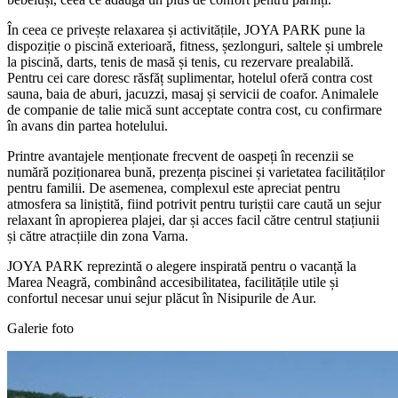
În ceea ce privește relaxarea și activitățile, JOYA PARK pune la
dispoziție o piscină exterioară, fitness, șezlonguri, saltele și umbrele
la piscină, darts, tenis de masă și tenis, cu rezervare prealabilă.
Pentru cei care doresc răsfăț suplimentar, hotelul oferă contra cost
sauna, baia de aburi, jacuzzi, masaj și servicii de coafor. Animalele
de companie de talie mică sunt acceptate contra cost, cu confirmare
în avans din partea hotelului.
Printre avantajele menționate frecvent de oaspeți în recenzii se
numără poziționarea bună, prezența piscinei și varietatea facilităților
pentru familii. De asemenea, complexul este apreciat pentru
atmosfera sa liniștită, fiind potrivit pentru turiștii care caută un sejur
relaxant în apropierea plajei, dar și acces facil către centrul stațiunii
și către atracțiile din zona Varna.
JOYA PARK reprezintă o alegere inspirată pentru o vacanță la
Marea Neagră, combinând accesibilitatea, facilitățile utile și
confortul necesar unui sejur plăcut în Nisipurile de Aur.
Galerie foto