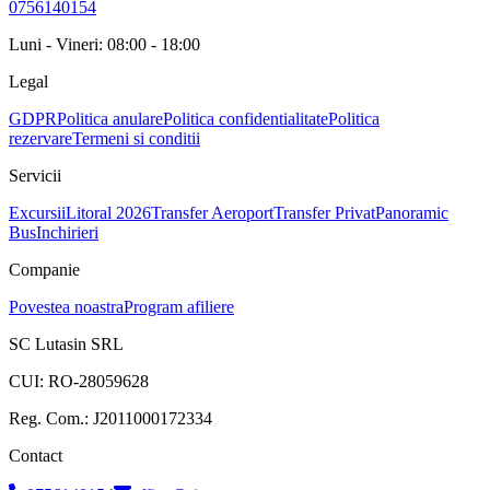
0756140154
Luni - Vineri: 08:00 - 18:00
Legal
GDPR
Politica anulare
Politica confidentialitate
Politica
rezervare
Termeni si conditii
Servicii
Excursii
Litoral 2026
Transfer Aeroport
Transfer Privat
Panoramic
Bus
Inchirieri
Companie
Povestea noastra
Program afiliere
SC Lutasin SRL
CUI:
RO-28059628
Reg. Com.:
J2011000172334
Contact