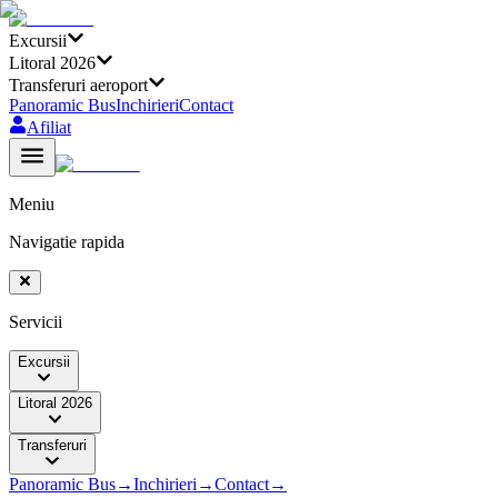
Excursii
Litoral 2026
Transferuri aeroport
Panoramic Bus
Inchirieri
Contact
Afiliat
Meniu
Navigatie rapida
Servicii
Excursii
Litoral 2026
Transferuri
Panoramic Bus
→
Inchirieri
→
Contact
→