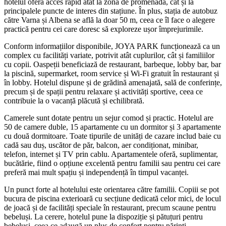
hotelul oferă acces rapid atât la zona de promenadă, cât și la
principalele puncte de interes din stațiune. În plus, stația de autobuz
către Varna și Albena se află la doar 50 m, ceea ce îl face o alegere
practică pentru cei care doresc să exploreze ușor împrejurimile.
Conform informațiilor disponibile, JOYA PARK funcționează ca un
complex cu facilități variate, potrivit atât cuplurilor, cât și familiilor
cu copii. Oaspeții beneficiază de restaurant, barbeque, lobby bar, bar
la piscină, supermarket, room service și Wi-Fi gratuit în restaurant și
în lobby. Hotelul dispune și de grădină amenajată, sală de conferințe,
precum și de spații pentru relaxare și activități sportive, ceea ce
contribuie la o vacanță plăcută și echilibrată.
Camerele sunt dotate pentru un sejur comod și practic. Hotelul are
50 de camere duble, 15 apartamente cu un dormitor și 3 apartamente
cu două dormitoare. Toate tipurile de unități de cazare includ baie cu
cadă sau duș, uscător de păr, balcon, aer condiționat, minibar,
telefon, internet și TV prin cablu. Apartamentele oferă, suplimentar,
bucătărie, fiind o opțiune excelentă pentru familii sau pentru cei care
preferă mai mult spațiu și independență în timpul vacanței.
Un punct forte al hotelului este orientarea către familii. Copiii se pot
bucura de piscina exterioară cu secțiune dedicată celor mici, de locul
de joacă și de facilități speciale în restaurant, precum scaune pentru
bebeluși. La cerere, hotelul pune la dispoziție și pătuțuri pentru
bebeluși, ceea ce adaugă un plus de confort pentru părinți.