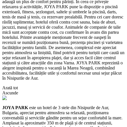
adaugă un plus de confort pentru părinți. În ceea ce privește
relaxarea și activitățile, JOYA PARK pune la dispoziție o piscină
exterioară, fitness, șezlonguri, saltele și umbrele la piscină, darts,
tenis de masă și tenis, cu rezervare prealabilă. Pentru cei care doresc
răsfăț suplimentar, hotelul oferă contra cost sauna, baia de aburi,
jacuzzi, masaj și servicii de coafor. Animalele de companie de talie
mică sunt acceptate contra cost, cu confirmare în avans din partea
hotelului. Printre avantajele menționate frecvent de oaspeți în
recenzii se numără poziționarea bună, prezența piscinei și varietatea
facilităților pentru familii. De asemenea, complexul este apreciat
pentru atmosfera sa liniștită, fiind potrivit pentru turiștii care caută un
sejur relaxant în apropierea plajei, dar și acces facil către centrul
stațiunii și către atracțiile din zona Varna. JOYA PARK reprezintă o
alegere inspirată pentru o vacanță la Marea Neagră, combinând
accesibilitatea, facilitățile utile și confortul necesar unui sejur plăcut
în Nisipurile de Aur.
Arată tot
Ascunde
JOYA PARK
este un hotel de 3 stele din Nisipurile de Aur,
Bulgaria, apreciat pentru atmosfera sa relaxată, poziționarea
convenabilă și serviciile gândite pentru un sejur confortabil la mare.
Amplasat la aproximativ 350 m de plajă și de centrul stațiunii,