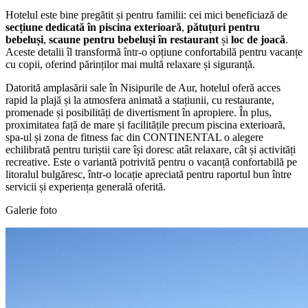
Hotelul este bine pregătit și pentru familii: cei mici beneficiază de
secțiune dedicată în piscina exterioară
,
pătuțuri pentru
bebeluși
,
scaune pentru bebeluși în restaurant
și
loc de joacă
.
Aceste detalii îl transformă într-o opțiune confortabilă pentru vacanțe
cu copii, oferind părinților mai multă relaxare și siguranță.
Datorită amplasării sale în Nisipurile de Aur, hotelul oferă acces
rapid la plajă și la atmosfera animată a stațiunii, cu restaurante,
promenade și posibilități de divertisment în apropiere. În plus,
proximitatea față de mare și facilitățile precum piscina exterioară,
spa-ul și zona de fitness fac din CONTINENTAL o alegere
echilibrată pentru turiștii care își doresc atât relaxare, cât și activități
recreative. Este o variantă potrivită pentru o vacanță confortabilă pe
litoralul bulgăresc, într-o locație apreciată pentru raportul bun între
servicii și experiența generală oferită.
Galerie foto