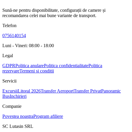
Sună-ne pentru disponibilitate, configurații de camere și
recomandarea celei mai bune variante de transport.
Telefon
0756140154
Luni - Vineri: 08:00 - 18:00
Legal
GDPR
Politica anulare
Politica confidentialitate
Politica
rezervare
Termeni si conditii
Servicii
Excursii
Litoral 2026
Transfer Aeroport
Transfer Privat
Panoramic
Bus
Inchirieri
Companie
Povestea noastra
Program afiliere
SC Lutasin SRL