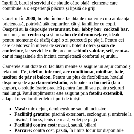
îngrijită, barul și serviciul de shuttle către plajă, elemente care
contribuie la o experiență plăcută și lipsită de griji.
Construit în
2008
, hotelul îmbină facilitățile moderne cu o ambianță
prietenoasă, potrivită atât cuplurilor, cât și familiilor cu copii.
Oaspeții au la dispoziție
restaurant
,
bar
,
lobby bar
,
cocktail bar
,
precum și un
centru spa
și un
salon de înfrumusețare
, ideale
pentru momente de răsfăț după o zi petrecută pe plajă. Pentru cei
care călătoresc în interes de serviciu, hotelul oferă și
sala de
conferințe
, iar serviciile utile precum
schimb valutar
,
seif
,
rent-a-
car
și magazinele din incintă completează confortul sejurului.
Camerele sunt dotate cu facilități menite să asigure un sejur comod și
relaxant:
TV
,
telefon
,
internet
,
aer condiționat
,
minibar
,
baie
,
uscător de păr
și
balcon
. Pentru un plus de flexibilitate, hotelul
dispune și de
apartamente/studio
, echipate cu
chicinetă
(fără
cuptor), o soluție foarte practică pentru familii sau pentru sejururi
mai lungi. Patul suplimentar este asigurat prin
fotoliu extensibil
,
adaptat nevoilor diferitelor tipuri de turiști.
Masă:
mic dejun, demipensiune sau all inclusive
Facilități gratuite:
piscină exterioară, șezlonguri și umbrele la
piscină, fitness, tenis de masă, volei pe plajă
Facilități contra cost:
masaj, saună, biliard
Parcare:
contra cost, păzită, în limita locurilor disponibile