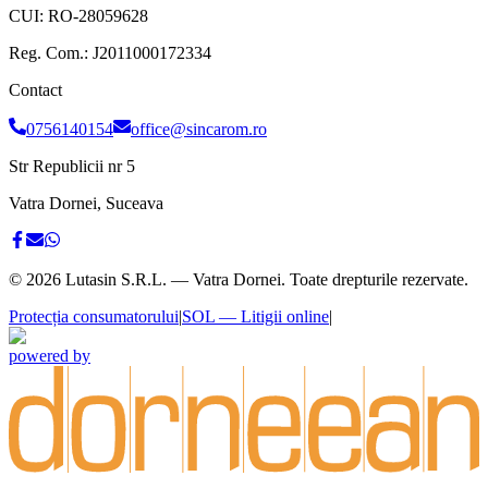
CUI:
RO-28059628
Reg. Com.:
J2011000172334
Contact
0756140154
office@sincarom.ro
Str Republicii nr 5
Vatra Dornei, Suceava
©
2026
Lutasin S.R.L. — Vatra Dornei. Toate drepturile rezervate.
Protecția consumatorului
|
SOL — Litigii online
|
powered by