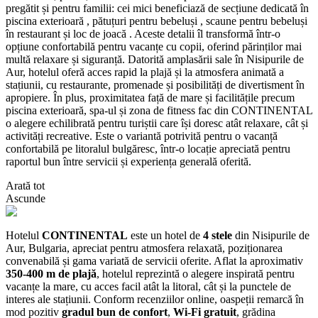
pregătit și pentru familii: cei mici beneficiază de secțiune dedicată în
piscina exterioară , pătuțuri pentru bebeluși , scaune pentru bebeluși
în restaurant și loc de joacă . Aceste detalii îl transformă într-o
opțiune confortabilă pentru vacanțe cu copii, oferind părinților mai
multă relaxare și siguranță. Datorită amplasării sale în Nisipurile de
Aur, hotelul oferă acces rapid la plajă și la atmosfera animată a
stațiunii, cu restaurante, promenade și posibilități de divertisment în
apropiere. În plus, proximitatea față de mare și facilitățile precum
piscina exterioară, spa-ul și zona de fitness fac din CONTINENTAL
o alegere echilibrată pentru turiștii care își doresc atât relaxare, cât și
activități recreative. Este o variantă potrivită pentru o vacanță
confortabilă pe litoralul bulgăresc, într-o locație apreciată pentru
raportul bun între servicii și experiența generală oferită.
Arată tot
Ascunde
Hotelul
CONTINENTAL
este un hotel de
4 stele
din Nisipurile de
Aur, Bulgaria, apreciat pentru atmosfera relaxată, poziționarea
convenabilă și gama variată de servicii oferite. Aflat la aproximativ
350-400 m de plajă
, hotelul reprezintă o alegere inspirată pentru
vacanțe la mare, cu acces facil atât la litoral, cât și la punctele de
interes ale stațiunii. Conform recenziilor online, oaspeții remarcă în
mod pozitiv
gradul bun de confort
,
Wi-Fi gratuit
, grădina