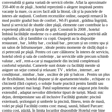
convenabilă și gama variată de servicii oferite. Aflat la aproximativ
350-400 m de plajă , hotelul reprezintă o alegere inspirată pentru
vacanțe la mare, cu acces facil atât la litoral, cât și la punctele de
interes ale stațiunii. Conform recenziilor online, oaspeții remarcă în
mod pozitiv gradul bun de confort , Wi-Fi gratuit , grădina îngrijită,
barul și serviciul de shuttle către plajă, elemente care contribuie la o
experiență plăcută și lipsită de griji. Construit în 2008 , hotelul
îmbină facilitățile moderne cu o ambianță prietenoasă, potrivită atât
cuplurilor, cât și familiilor cu copii. Oaspeții au la dispoziție
restaurant , bar , lobby bar , cocktail bar , precum și un centru spa și
un salon de înfrumusețare , ideale pentru momente de răsfăț după o
zi petrecută pe plajă. Pentru cei care călătoresc în interes de serviciu,
hotelul oferă și sala de conferințe , iar serviciile utile precum schimb
valutar , seif , rent-a-car și magazinele din incintă completează
confortul sejurului. Camerele sunt dotate cu facilități menite să
asigure un sejur comod și relaxant: TV , telefon , internet , aer
condiționat , minibar , baie , uscător de păr și balcon . Pentru un plus
de flexibilitate, hotelul dispune și de apartamente/studio , echipate cu
chicinetă (fără cuptor), o soluție foarte practică pentru familii sau
pentru sejururi mai lungi. Patul suplimentar este asigurat prin fotoliu
extensibil , adaptat nevoilor diferitelor tipuri de turiști. Masă: mic
dejun, demipensiune sau all inclusive Facilități gratuite: piscină
exterioară, șezlonguri și umbrele la piscină, fitness, tenis de masă,
volei pe plajă Facilități contra cost: masaj, saună, biliard Parcare:
contra cost, păzită, în limita locurilor disponibile Hotelul este bine