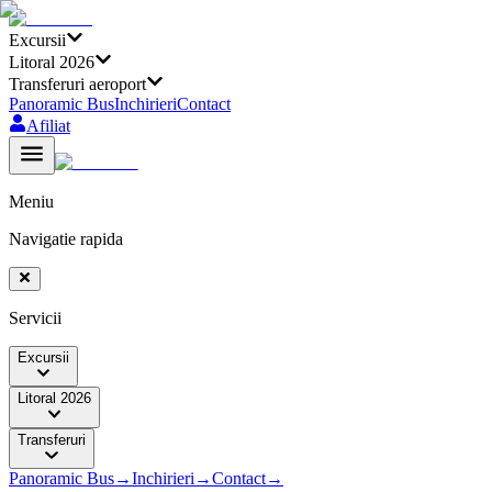
Excursii
Litoral 2026
Transferuri aeroport
Panoramic Bus
Inchirieri
Contact
Afiliat
Meniu
Navigatie rapida
Servicii
Excursii
Litoral 2026
Transferuri
Panoramic Bus
→
Inchirieri
→
Contact
→