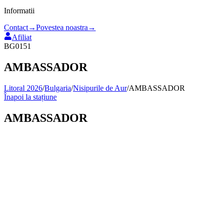
Informatii
Contact
→
Povestea noastra
→
Afiliat
BG0151
AMBASSADOR
Litoral 2026
/
Bulgaria
/
Nisipurile de Aur
/
AMBASSADOR
Înapoi la stațiune
AMBASSADOR