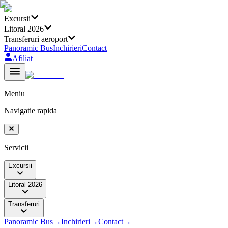
Excursii
Litoral 2026
Transferuri aeroport
Panoramic Bus
Inchirieri
Contact
Afiliat
Meniu
Navigatie rapida
Servicii
Excursii
Litoral 2026
Transferuri
Panoramic Bus
→
Inchirieri
→
Contact
→