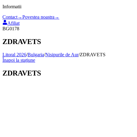
Informatii
Contact
→
Povestea noastra
→
Afiliat
BG0178
ZDRAVETS
Litoral 2026
/
Bulgaria
/
Nisipurile de Aur
/
ZDRAVETS
Înapoi la stațiune
ZDRAVETS