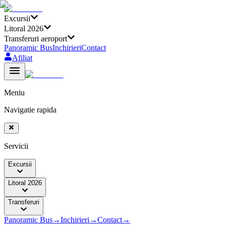
Excursii
Litoral 2026
Transferuri aeroport
Panoramic Bus
Inchirieri
Contact
Afiliat
Meniu
Navigatie rapida
Servicii
Excursii
Litoral 2026
Transferuri
Panoramic Bus
→
Inchirieri
→
Contact
→