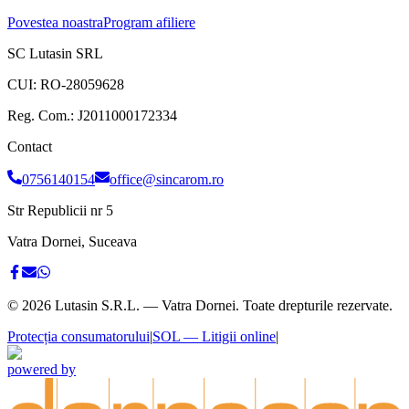
Povestea noastra
Program afiliere
SC Lutasin SRL
CUI:
RO-28059628
Reg. Com.:
J2011000172334
Contact
0756140154
office@sincarom.ro
Str Republicii nr 5
Vatra Dornei, Suceava
©
2026
Lutasin S.R.L. — Vatra Dornei. Toate drepturile rezervate.
Protecția consumatorului
|
SOL — Litigii online
|
powered by