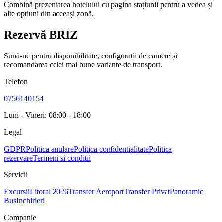
Combină prezentarea hotelului cu pagina stațiunii pentru a vedea și
alte opțiuni din aceeași zonă.
Rezervă BRIZ
Sună-ne pentru disponibilitate, configurații de camere și
recomandarea celei mai bune variante de transport.
Telefon
0756140154
Luni - Vineri: 08:00 - 18:00
Legal
GDPR
Politica anulare
Politica confidentialitate
Politica
rezervare
Termeni si conditii
Servicii
Excursii
Litoral 2026
Transfer Aeroport
Transfer Privat
Panoramic
Bus
Inchirieri
Companie