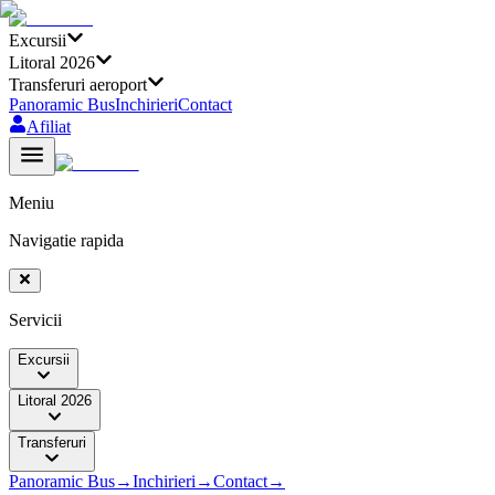
Excursii
Litoral 2026
Transferuri aeroport
Panoramic Bus
Inchirieri
Contact
Afiliat
Meniu
Navigatie rapida
Servicii
Excursii
Litoral 2026
Transferuri
Panoramic Bus
→
Inchirieri
→
Contact
→