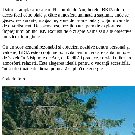
Datorită amplasării sale în Nisipurile de Aur, hotelul BRIZ oferă
acces facil către plajă și către atmosfera animată a stațiunii, unde se
găsesc restaurante, magazine, zone de promenadă și opțiuni variate
de divertisment. De asemenea, poziționarea permite explorarea
împrejurimilor, inclusiv excursii de o zi spre Varna sau alte obiective
turistice din regiune.
Cu un scor general rezonabil și aprecieri pozitive pentru personal și
valoare, BRIZ este o opțiune potrivită pentru cei care caută un hotel
de 3 stele în Nisipurile de Aur, cu facilități practice, servicii utile și o
atmosferă relaxată. Este alegerea ideală pentru o vacanță accesibilă,
într-o destinație de litoral populară și plină de energie.
Galerie foto