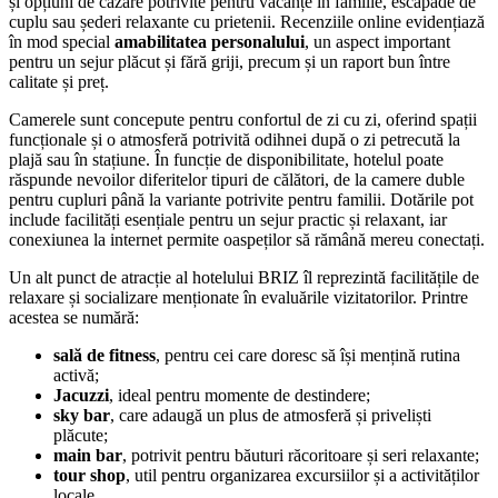
și opțiuni de cazare potrivite pentru vacanțe în familie, escapade de
cuplu sau șederi relaxante cu prietenii. Recenziile online evidențiază
în mod special
amabilitatea personalului
, un aspect important
pentru un sejur plăcut și fără griji, precum și un raport bun între
calitate și preț.
Camerele sunt concepute pentru confortul de zi cu zi, oferind spații
funcționale și o atmosferă potrivită odihnei după o zi petrecută la
plajă sau în stațiune. În funcție de disponibilitate, hotelul poate
răspunde nevoilor diferitelor tipuri de călători, de la camere duble
pentru cupluri până la variante potrivite pentru familii. Dotările pot
include facilități esențiale pentru un sejur practic și relaxant, iar
conexiunea la internet permite oaspeților să rămână mereu conectați.
Un alt punct de atracție al hotelului BRIZ îl reprezintă facilitățile de
relaxare și socializare menționate în evaluările vizitatorilor. Printre
acestea se numără:
sală de fitness
, pentru cei care doresc să își mențină rutina
activă;
Jacuzzi
, ideal pentru momente de destindere;
sky bar
, care adaugă un plus de atmosferă și priveliști
plăcute;
main bar
, potrivit pentru băuturi răcoritoare și seri relaxante;
tour shop
, util pentru organizarea excursiilor și a activităților
locale.