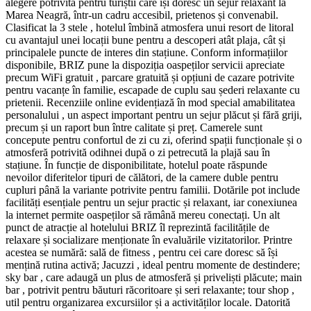
alegere potrivită pentru turiștii care își doresc un sejur relaxant la
Marea Neagră, într-un cadru accesibil, prietenos și convenabil.
Clasificat la 3 stele , hotelul îmbină atmosfera unui resort de litoral
cu avantajul unei locații bune pentru a descoperi atât plaja, cât și
principalele puncte de interes din stațiune. Conform informațiilor
disponibile, BRIZ pune la dispoziția oaspeților servicii apreciate
precum WiFi gratuit , parcare gratuită și opțiuni de cazare potrivite
pentru vacanțe în familie, escapade de cuplu sau șederi relaxante cu
prietenii. Recenziile online evidențiază în mod special amabilitatea
personalului , un aspect important pentru un sejur plăcut și fără griji,
precum și un raport bun între calitate și preț. Camerele sunt
concepute pentru confortul de zi cu zi, oferind spații funcționale și o
atmosferă potrivită odihnei după o zi petrecută la plajă sau în
stațiune. În funcție de disponibilitate, hotelul poate răspunde
nevoilor diferitelor tipuri de călători, de la camere duble pentru
cupluri până la variante potrivite pentru familii. Dotările pot include
facilități esențiale pentru un sejur practic și relaxant, iar conexiunea
la internet permite oaspeților să rămână mereu conectați. Un alt
punct de atracție al hotelului BRIZ îl reprezintă facilitățile de
relaxare și socializare menționate în evaluările vizitatorilor. Printre
acestea se numără: sală de fitness , pentru cei care doresc să își
mențină rutina activă; Jacuzzi , ideal pentru momente de destindere;
sky bar , care adaugă un plus de atmosferă și priveliști plăcute; main
bar , potrivit pentru băuturi răcoritoare și seri relaxante; tour shop ,
util pentru organizarea excursiilor și a activităților locale. Datorită