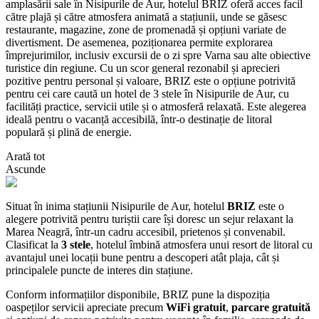
amplasării sale în Nisipurile de Aur, hotelul BRIZ oferă acces facil
către plajă și către atmosfera animată a stațiunii, unde se găsesc
restaurante, magazine, zone de promenadă și opțiuni variate de
divertisment. De asemenea, poziționarea permite explorarea
împrejurimilor, inclusiv excursii de o zi spre Varna sau alte obiective
turistice din regiune. Cu un scor general rezonabil și aprecieri
pozitive pentru personal și valoare, BRIZ este o opțiune potrivită
pentru cei care caută un hotel de 3 stele în Nisipurile de Aur, cu
facilități practice, servicii utile și o atmosferă relaxată. Este alegerea
ideală pentru o vacanță accesibilă, într-o destinație de litoral
populară și plină de energie.
Arată tot
Ascunde
Situat în inima stațiunii Nisipurile de Aur, hotelul
BRIZ
este o
alegere potrivită pentru turiștii care își doresc un sejur relaxant la
Marea Neagră, într-un cadru accesibil, prietenos și convenabil.
Clasificat la
3 stele
, hotelul îmbină atmosfera unui resort de litoral cu
avantajul unei locații bune pentru a descoperi atât plaja, cât și
principalele puncte de interes din stațiune.
Conform informațiilor disponibile, BRIZ pune la dispoziția
oaspeților servicii apreciate precum
WiFi gratuit
,
parcare gratuită