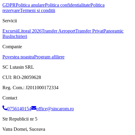
GDPR
Politica anulare
Politica confidentialitate
Politica
rezervare
Termeni si conditii
Servicii
Excursii
Litoral 2026
Transfer Aeroport
Transfer Privat
Panoramic
Bus
Inchirieri
Companie
Povestea noastra
Program afiliere
SC Lutasin SRL
CUI:
RO-28059628
Reg. Com.:
J2011000172334
Contact
0756140154
office@sincarom.ro
Str Republicii nr 5
Vatra Dornei, Suceava