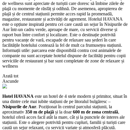
de wellness sunt apreciate de turiștii care doresc să îmbine zilele de
plajă cu momente de răsfăț și odihnă. De asemenea, apropierea de
plajă și de centrul stațiunii permite acces rapid la promenadă,
magazine, restaurante și activități de agrement. Hotelul HAVANA
este o opțiune inspirată pentru cei care caută un sejur în Nisipurile de
Aur într-un cadru verde, aproape de mare, cu servicii diverse și
raport bun între confort și localizare. Este o destinație potrivită
pentru vacanțe de vară, escapade de relaxare sau șederi în care
facilitățile hotelului contează la fel de mult ca frumusețea stațiunii.
Informații utile: parcarea este disponibilă contra cost animalele de
companie nu sunt acceptate hotelul dispune de facilități pentru copii
serviciile de restaurant și bar sunt completate de zone de relaxare și
wellness
Arată tot
Ascunde
Hotel HAVANA
este un hotel de 4 stele modern și primitor, situat în
una dintre cele mai iubite stațiuni de pe litoralul bulgăresc –
Nisipurile de Aur
. Poziționat în centrul parcului stațiunii, la
aproximativ
350 m de plajă
și la doar
600 m de zona centrală
,
hotelul oferă acces facil atât la mare, cât și la punctele de interes ale
stațiunii. Este o alegere potrivită pentru cupluri, familii și turiști care
caută un sejur relaxant, cu servicii variate și atmosferă plăcută.