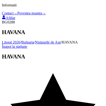
Informatii
Contact
→
Povestea noastra
→
Afiliat
BG0288
HAVANA
Litoral 2026
/
Bulgaria
/
Nisipurile de Aur
/
HAVANA
Înapoi la stațiune
HAVANA