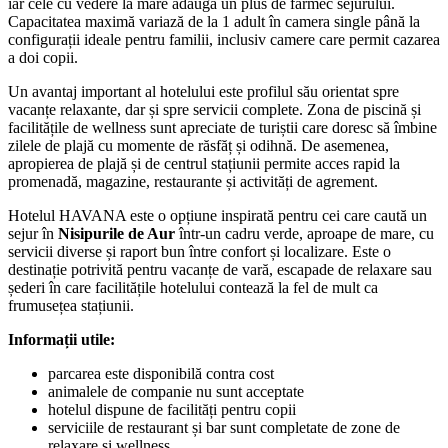
iar cele cu vedere la mare adaugă un plus de farmec sejurului.
Capacitatea maximă variază de la 1 adult în camera single până la
configurații ideale pentru familii, inclusiv camere care permit cazarea
a doi copii.
Un avantaj important al hotelului este profilul său orientat spre
vacanțe relaxante, dar și spre servicii complete. Zona de piscină și
facilitățile de wellness sunt apreciate de turiștii care doresc să îmbine
zilele de plajă cu momente de răsfăț și odihnă. De asemenea,
apropierea de plajă și de centrul stațiunii permite acces rapid la
promenadă, magazine, restaurante și activități de agrement.
Hotelul HAVANA este o opțiune inspirată pentru cei care caută un
sejur în
Nisipurile de Aur
într-un cadru verde, aproape de mare, cu
servicii diverse și raport bun între confort și localizare. Este o
destinație potrivită pentru vacanțe de vară, escapade de relaxare sau
șederi în care facilitățile hotelului contează la fel de mult ca
frumusețea stațiunii.
Informații utile:
parcarea este disponibilă contra cost
animalele de companie nu sunt acceptate
hotelul dispune de facilități pentru copii
serviciile de restaurant și bar sunt completate de zone de
relaxare și wellness