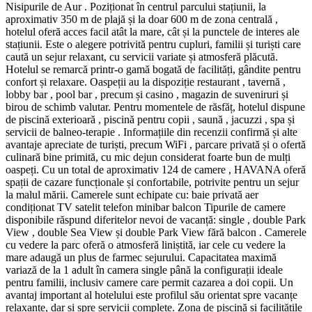
Nisipurile de Aur . Poziționat în centrul parcului stațiunii, la
aproximativ 350 m de plajă și la doar 600 m de zona centrală ,
hotelul oferă acces facil atât la mare, cât și la punctele de interes ale
stațiunii. Este o alegere potrivită pentru cupluri, familii și turiști care
caută un sejur relaxant, cu servicii variate și atmosferă plăcută.
Hotelul se remarcă printr-o gamă bogată de facilități, gândite pentru
confort și relaxare. Oaspeții au la dispoziție restaurant , tavernă ,
lobby bar , pool bar , precum și casino , magazin de suveniruri și
birou de schimb valutar. Pentru momentele de răsfăț, hotelul dispune
de piscină exterioară , piscină pentru copii , saună , jacuzzi , spa și
servicii de balneo-terapie . Informațiile din recenzii confirmă și alte
avantaje apreciate de turiști, precum WiFi , parcare privată și o ofertă
culinară bine primită, cu mic dejun considerat foarte bun de mulți
oaspeți. Cu un total de aproximativ 124 de camere , HAVANA oferă
spații de cazare funcționale și confortabile, potrivite pentru un sejur
la malul mării. Camerele sunt echipate cu: baie privată aer
condiționat TV satelit telefon minibar balcon Tipurile de camere
disponibile răspund diferitelor nevoi de vacanță: single , double Park
View , double Sea View și double Park View fără balcon . Camerele
cu vedere la parc oferă o atmosferă liniștită, iar cele cu vedere la
mare adaugă un plus de farmec sejurului. Capacitatea maximă
variază de la 1 adult în camera single până la configurații ideale
pentru familii, inclusiv camere care permit cazarea a doi copii. Un
avantaj important al hotelului este profilul său orientat spre vacanțe
relaxante, dar și spre servicii complete. Zona de piscină și facilitățile