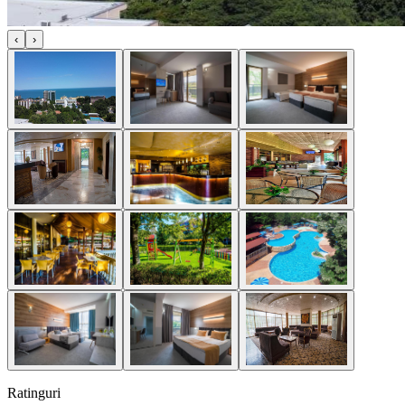
‹
›
Ratinguri