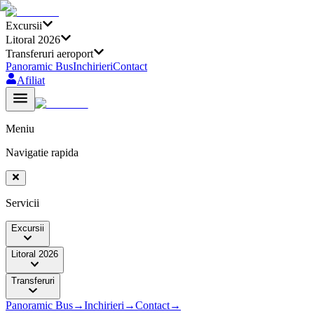
Excursii
Litoral 2026
Transferuri aeroport
Panoramic Bus
Inchirieri
Contact
Afiliat
Meniu
Navigatie rapida
Servicii
Excursii
Litoral 2026
Transferuri
Panoramic Bus
→
Inchirieri
→
Contact
→