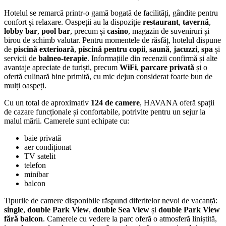
Hotelul se remarcă printr-o gamă bogată de facilități, gândite pentru
confort și relaxare. Oaspeții au la dispoziție
restaurant
,
tavernă
,
lobby bar
,
pool bar
, precum și
casino
, magazin de suveniruri și
birou de schimb valutar. Pentru momentele de răsfăț, hotelul dispune
de
piscină exterioară
,
piscină pentru copii
,
saună
,
jacuzzi
,
spa
și
servicii de
balneo-terapie
. Informațiile din recenzii confirmă și alte
avantaje apreciate de turiști, precum
WiFi
,
parcare privată
și o
ofertă culinară bine primită, cu mic dejun considerat foarte bun de
mulți oaspeți.
Cu un total de aproximativ
124 de camere
, HAVANA oferă spații
de cazare funcționale și confortabile, potrivite pentru un sejur la
malul mării. Camerele sunt echipate cu:
baie privată
aer condiționat
TV satelit
telefon
minibar
balcon
Tipurile de camere disponibile răspund diferitelor nevoi de vacanță:
single
,
double Park View
,
double Sea View
și
double Park View
fără balcon
. Camerele cu vedere la parc oferă o atmosferă liniștită,