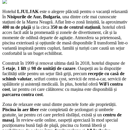
Hotelul
LJULJAK
este o alegere plăcută pentru o vacanță relaxantă
în
Nisipurile de Aur, Bulgaria
, una dintre cele mai cunoscute
stațiuni de la Marea Neagră. Aflat într-o zonă liniștită, la aproximativ
400 m de plajă
și la circa
350 m de centrul stațiunii
, hotelul oferă
acces facil atât la promenadă și zonele de divertisment, cât și la
momente de odihnă departe de agitație. Atmosfera sa prietenoasă,
piscina exterioară și opțiunile de masă disponibile îl transformă într-o
variantă inspirată pentru cupluri, familii și turiști care caută un sejur
confortabil la un buget echilibrat.
Construit în 1999 și renovat ultima dată în 2018, hotelul dispune de
5 etaje
,
1 lift
și
98 de unități de cazare
. Oaspeții au la dispoziție
facilități utile pentru un sejur fără griji, precum
recepție cu casă de
schimb valutar
, seifuri contra cost, servicii de rent-a-car, servicii de
spălătorie și asistență medicală. În plus, hotelul oferă
WiFi contra
cost
, iar pentru cei care călătoresc cu mașina este disponibilă și
parcarea contra cost
.
Zona de relaxare este unul dintre punctele forte ale proprietății.
Piscina în aer liber
este completată de șezlonguri și umbrele
gratuite, iar pentru cei care preferă răsfățul, există și un
centru de
masaj
. În review-urile online, oaspeții apreciază în mod special
poziționarea bună față de plajă, piscina cu formă liberă și