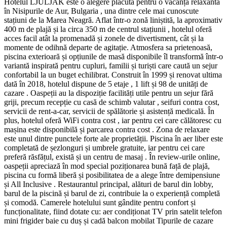
Hotelul LJULJAK este o alegere plăcută pentru o vacanță relaxantă
în Nisipurile de Aur, Bulgaria , una dintre cele mai cunoscute
stațiuni de la Marea Neagră. Aflat într-o zonă liniștită, la aproximativ
400 m de plajă și la circa 350 m de centrul stațiunii , hotelul oferă
acces facil atât la promenadă și zonele de divertisment, cât și la
momente de odihnă departe de agitație. Atmosfera sa prietenoasă,
piscina exterioară și opțiunile de masă disponibile îl transformă într-o
variantă inspirată pentru cupluri, familii și turiști care caută un sejur
confortabil la un buget echilibrat. Construit în 1999 și renovat ultima
dată în 2018, hotelul dispune de 5 etaje , 1 lift și 98 de unități de
cazare . Oaspeții au la dispoziție facilități utile pentru un sejur fără
griji, precum recepție cu casă de schimb valutar , seifuri contra cost,
servicii de rent-a-car, servicii de spălătorie și asistență medicală. În
plus, hotelul oferă WiFi contra cost , iar pentru cei care călătoresc cu
mașina este disponibilă și parcarea contra cost . Zona de relaxare
este unul dintre punctele forte ale proprietății. Piscina în aer liber este
completată de șezlonguri și umbrele gratuite, iar pentru cei care
preferă răsfățul, există și un centru de masaj . În review-urile online,
oaspeții apreciază în mod special poziționarea bună față de plajă,
piscina cu formă liberă și posibilitatea de a alege între demipensiune
și All Inclusive . Restaurantul principal, alături de barul din lobby,
barul de la piscină și barul de zi, contribuie la o experiență completă
și comodă. Camerele hotelului sunt gândite pentru confort și
funcționalitate, fiind dotate cu: aer condiționat TV prin satelit telefon
mini frigider baie cu duș și cadă balcon mobilat Tipurile de cazare