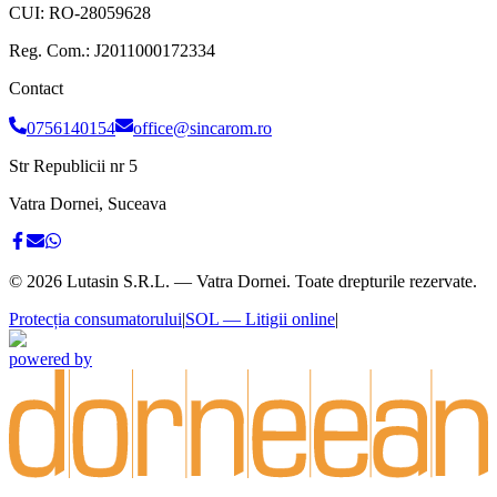
CUI:
RO-28059628
Reg. Com.:
J2011000172334
Contact
0756140154
office@sincarom.ro
Str Republicii nr 5
Vatra Dornei, Suceava
©
2026
Lutasin S.R.L. — Vatra Dornei. Toate drepturile rezervate.
Protecția consumatorului
|
SOL — Litigii online
|
powered by