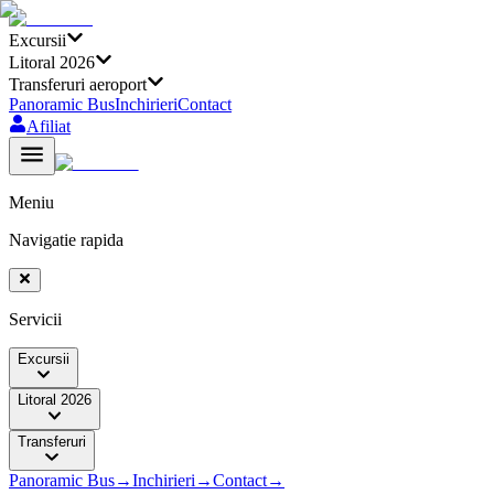
Excursii
Litoral 2026
Transferuri aeroport
Panoramic Bus
Inchirieri
Contact
Afiliat
Meniu
Navigatie rapida
Servicii
Excursii
Litoral 2026
Transferuri
Panoramic Bus
→
Inchirieri
→
Contact
→