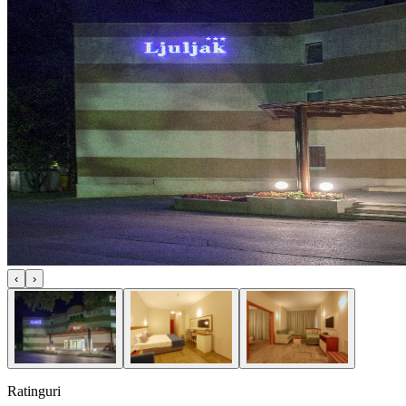
‹
›
Ratinguri