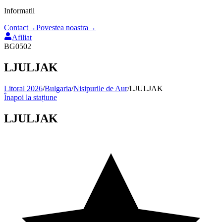
Informatii
Contact
→
Povestea noastra
→
Afiliat
BG0502
LJULJAK
Litoral 2026
/
Bulgaria
/
Nisipurile de Aur
/
LJULJAK
Înapoi la stațiune
LJULJAK