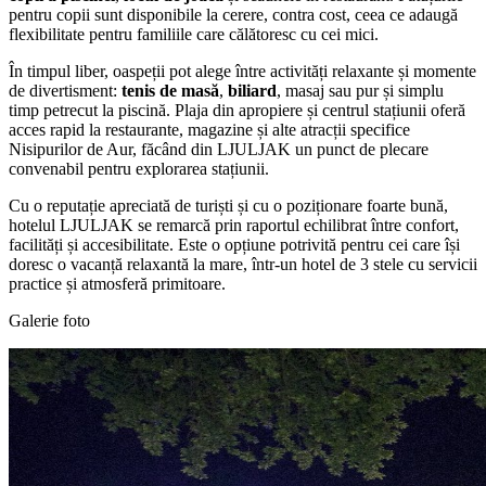
pentru copii sunt disponibile la cerere, contra cost, ceea ce adaugă
flexibilitate pentru familiile care călătoresc cu cei mici.
În timpul liber, oaspeții pot alege între activități relaxante și momente
de divertisment:
tenis de masă
,
biliard
, masaj sau pur și simplu
timp petrecut la piscină. Plaja din apropiere și centrul stațiunii oferă
acces rapid la restaurante, magazine și alte atracții specifice
Nisipurilor de Aur, făcând din LJULJAK un punct de plecare
convenabil pentru explorarea stațiunii.
Cu o reputație apreciată de turiști și cu o poziționare foarte bună,
hotelul LJULJAK se remarcă prin raportul echilibrat între confort,
facilități și accesibilitate. Este o opțiune potrivită pentru cei care își
doresc o vacanță relaxantă la mare, într-un hotel de 3 stele cu servicii
practice și atmosferă primitoare.
Galerie foto