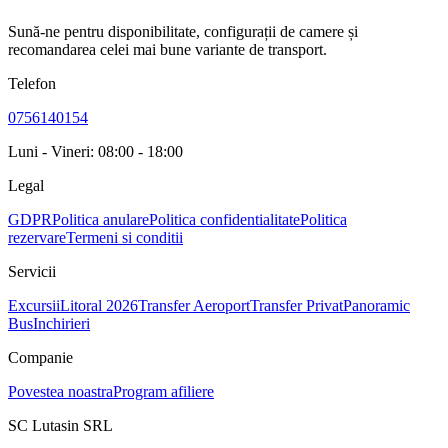
Sună-ne pentru disponibilitate, configurații de camere și
recomandarea celei mai bune variante de transport.
Telefon
0756140154
Luni - Vineri: 08:00 - 18:00
Legal
GDPR
Politica anulare
Politica confidentialitate
Politica
rezervare
Termeni si conditii
Servicii
Excursii
Litoral 2026
Transfer Aeroport
Transfer Privat
Panoramic
Bus
Inchirieri
Companie
Povestea noastra
Program afiliere
SC Lutasin SRL