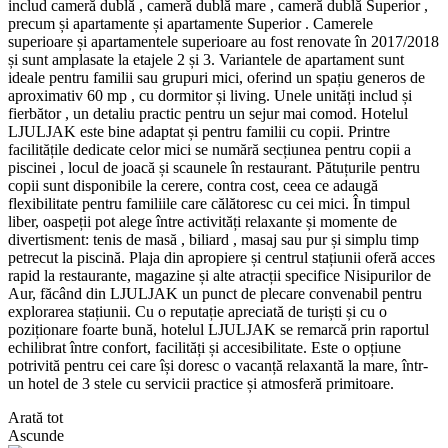
includ cameră dublă , cameră dublă mare , cameră dublă Superior ,
precum și apartamente și apartamente Superior . Camerele
superioare și apartamentele superioare au fost renovate în 2017/2018
și sunt amplasate la etajele 2 și 3. Variantele de apartament sunt
ideale pentru familii sau grupuri mici, oferind un spațiu generos de
aproximativ 60 mp , cu dormitor și living. Unele unități includ și
fierbător , un detaliu practic pentru un sejur mai comod. Hotelul
LJULJAK este bine adaptat și pentru familii cu copii. Printre
facilitățile dedicate celor mici se numără secțiunea pentru copii a
piscinei , locul de joacă și scaunele în restaurant. Pătuțurile pentru
copii sunt disponibile la cerere, contra cost, ceea ce adaugă
flexibilitate pentru familiile care călătoresc cu cei mici. În timpul
liber, oaspeții pot alege între activități relaxante și momente de
divertisment: tenis de masă , biliard , masaj sau pur și simplu timp
petrecut la piscină. Plaja din apropiere și centrul stațiunii oferă acces
rapid la restaurante, magazine și alte atracții specifice Nisipurilor de
Aur, făcând din LJULJAK un punct de plecare convenabil pentru
explorarea stațiunii. Cu o reputație apreciată de turiști și cu o
poziționare foarte bună, hotelul LJULJAK se remarcă prin raportul
echilibrat între confort, facilități și accesibilitate. Este o opțiune
potrivită pentru cei care își doresc o vacanță relaxantă la mare, într-
un hotel de 3 stele cu servicii practice și atmosferă primitoare.
Arată tot
Ascunde