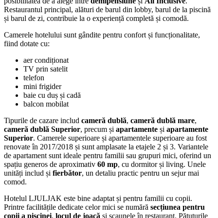
posibilitatea de a alege între
demipensiune
și
All Inclusive
.
Restaurantul principal, alături de barul din lobby, barul de la piscină
și barul de zi, contribuie la o experiență completă și comodă.
Camerele hotelului sunt gândite pentru confort și funcționalitate,
fiind dotate cu:
aer condiționat
TV prin satelit
telefon
mini frigider
baie cu duș și cadă
balcon mobilat
Tipurile de cazare includ
cameră dublă
,
cameră dublă mare
,
cameră dublă Superior
, precum și
apartamente
și
apartamente
Superior
. Camerele superioare și apartamentele superioare au fost
renovate în 2017/2018 și sunt amplasate la etajele 2 și 3. Variantele
de apartament sunt ideale pentru familii sau grupuri mici, oferind un
spațiu generos de aproximativ
60 mp
, cu dormitor și living. Unele
unități includ și
fierbător
, un detaliu practic pentru un sejur mai
comod.
Hotelul LJULJAK este bine adaptat și pentru familii cu copii.
Printre facilitățile dedicate celor mici se numără
secțiunea pentru
copii a piscinei
,
locul de joacă
și scaunele în restaurant. Pătuțurile