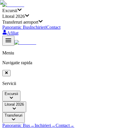
Excursii
Litoral 2026
Transferuri aeroport
Panoramic Bus
Inchirieri
Contact
Afiliat
Meniu
Navigatie rapida
Servicii
Excursii
Litoral 2026
Transferuri
Panoramic Bus
→
Inchirieri
→
Contact
→