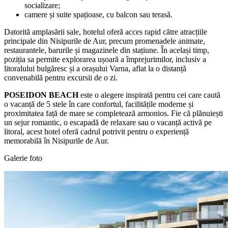
socializare;
camere și suite spațioase, cu balcon sau terasă.
Datorită amplasării sale, hotelul oferă acces rapid către atracțiile
principale din Nisipurile de Aur, precum promenadele animate,
restaurantele, barurile și magazinele din stațiune. În același timp,
poziția sa permite explorarea ușoară a împrejurimilor, inclusiv a
litoralului bulgăresc și a orașului Varna, aflat la o distanță
convenabilă pentru excursii de o zi.
POSEIDON BEACH
este o alegere inspirată pentru cei care caută
o vacanță de 5 stele în care confortul, facilitățile moderne și
proximitatea față de mare se completează armonios. Fie că plănuiești
un sejur romantic, o escapadă de relaxare sau o vacanță activă pe
litoral, acest hotel oferă cadrul potrivit pentru o experiență
memorabilă în Nisipurile de Aur.
Galerie foto