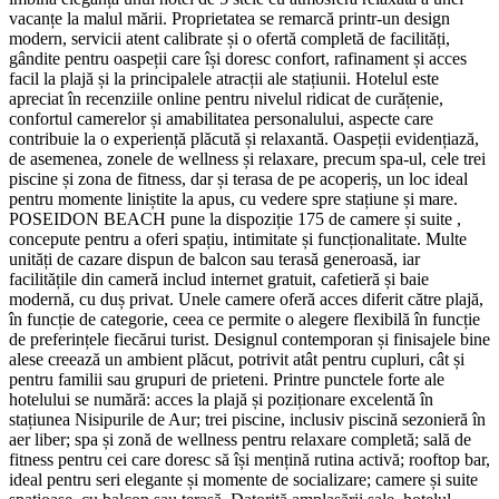
vacanțe la malul mării. Proprietatea se remarcă printr-un design
modern, servicii atent calibrate și o ofertă completă de facilități,
gândite pentru oaspeții care își doresc confort, rafinament și acces
facil la plajă și la principalele atracții ale stațiunii. Hotelul este
apreciat în recenziile online pentru nivelul ridicat de curățenie,
confortul camerelor și amabilitatea personalului, aspecte care
contribuie la o experiență plăcută și relaxantă. Oaspeții evidențiază,
de asemenea, zonele de wellness și relaxare, precum spa-ul, cele trei
piscine și zona de fitness, dar și terasa de pe acoperiș, un loc ideal
pentru momente liniștite la apus, cu vedere spre stațiune și mare.
POSEIDON BEACH pune la dispoziție 175 de camere și suite ,
concepute pentru a oferi spațiu, intimitate și funcționalitate. Multe
unități de cazare dispun de balcon sau terasă generoasă, iar
facilitățile din cameră includ internet gratuit, cafetieră și baie
modernă, cu duș privat. Unele camere oferă acces diferit către plajă,
în funcție de categorie, ceea ce permite o alegere flexibilă în funcție
de preferințele fiecărui turist. Designul contemporan și finisajele bine
alese creează un ambient plăcut, potrivit atât pentru cupluri, cât și
pentru familii sau grupuri de prieteni. Printre punctele forte ale
hotelului se numără: acces la plajă și poziționare excelentă în
stațiunea Nisipurile de Aur; trei piscine, inclusiv piscină sezonieră în
aer liber; spa și zonă de wellness pentru relaxare completă; sală de
fitness pentru cei care doresc să își mențină rutina activă; rooftop bar,
ideal pentru seri elegante și momente de socializare; camere și suite