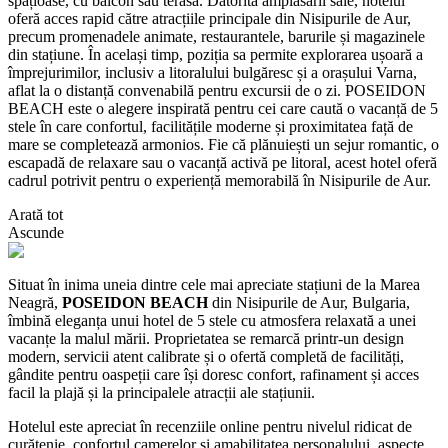
spațioase, cu balcon sau terasă. Datorită amplasării sale, hotelul
oferă acces rapid către atracțiile principale din Nisipurile de Aur,
precum promenadele animate, restaurantele, barurile și magazinele
din stațiune. În același timp, poziția sa permite explorarea ușoară a
împrejurimilor, inclusiv a litoralului bulgăresc și a orașului Varna,
aflat la o distanță convenabilă pentru excursii de o zi. POSEIDON
BEACH este o alegere inspirată pentru cei care caută o vacanță de 5
stele în care confortul, facilitățile moderne și proximitatea față de
mare se completează armonios. Fie că plănuiești un sejur romantic, o
escapadă de relaxare sau o vacanță activă pe litoral, acest hotel oferă
cadrul potrivit pentru o experiență memorabilă în Nisipurile de Aur.
Arată tot
Ascunde
Situat în inima uneia dintre cele mai apreciate stațiuni de la Marea
Neagră,
POSEIDON BEACH
din Nisipurile de Aur, Bulgaria,
îmbină eleganța unui hotel de 5 stele cu atmosfera relaxată a unei
vacanțe la malul mării. Proprietatea se remarcă printr-un design
modern, servicii atent calibrate și o ofertă completă de facilități,
gândite pentru oaspeții care își doresc confort, rafinament și acces
facil la plajă și la principalele atracții ale stațiunii.
Hotelul este apreciat în recenziile online pentru nivelul ridicat de
curățenie, confortul camerelor și amabilitatea personalului, aspecte