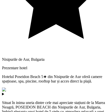
Nisipurile de Aur
,
Bulgaria
Prezentare hotel
Hotelul Poseidon Beach 5★ din Nisipurile de Aur oferă camere
spațioase, spa, piscine, rooftop bar și acces direct la plajă.
Situat în inima uneia dintre cele mai apreciate stațiuni de la Marea
Neagră, POSEIDON BEACH din Nisipurile de Aur, Bulgaria,
îmbină eleganța unui hotel de 5 stele cu atmosfera relaxată a unei