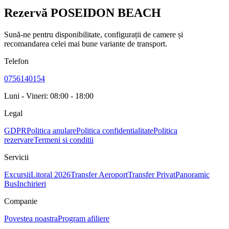
Rezervă POSEIDON BEACH
Sună-ne pentru disponibilitate, configurații de camere și
recomandarea celei mai bune variante de transport.
Telefon
0756140154
Luni - Vineri: 08:00 - 18:00
Legal
GDPR
Politica anulare
Politica confidentialitate
Politica
rezervare
Termeni si conditii
Servicii
Excursii
Litoral 2026
Transfer Aeroport
Transfer Privat
Panoramic
Bus
Inchirieri
Companie
Povestea noastra
Program afiliere