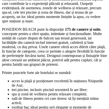
care contribuie la o experiență plăcută și relaxantă. Oaspeții
evidențiază, de asemenea, zonele de wellness și relaxare, precum
spa-ul, cele trei piscine și zona de fitness, dar și terasa de pe
acoperiș, un loc ideal pentru momente liniștite la apus, cu vedere
spre stațiune și mare.
POSEIDON BEACH pune la dispoziție
175 de camere și suite
,
concepute pentru a oferi spațiu, intimitate și funcționalitate. Multe
unități de cazare dispun de balcon sau terasă generoasă, iar
facilitățile din cameră includ internet gratuit, cafetieră și baie
modernă, cu duș privat. Unele camere oferă acces diferit către plajă,
în funcție de categorie, ceea ce permite o alegere flexibilă în funcție
de preferințele fiecărui turist. Designul contemporan și finisajele bine
alese creează un ambient plăcut, potrivit atât pentru cupluri, cât și
pentru familii sau grupuri de prieteni.
Printre punctele forte ale hotelului se numără:
acces la plajă și poziționare excelentă în stațiunea Nisipurile
de Aur;
trei piscine, inclusiv piscină sezonieră în aer liber;
spa și zonă de wellness pentru relaxare completă;
sală de fitness pentru cei care doresc să își mențină rutina
activă;
rooftop bar, ideal pentru seri elegante și momente de