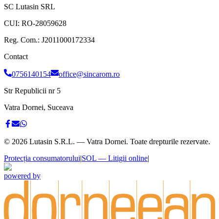
SC Lutasin SRL
CUI:
RO-28059628
Reg. Com.:
J2011000172334
Contact
0756140154
office@sincarom.ro
Str Republicii nr 5
Vatra Dornei, Suceava
©
2026
Lutasin S.R.L. — Vatra Dornei. Toate drepturile rezervate.
Protecția consumatorului
|
SOL — Litigii online
|
powered by