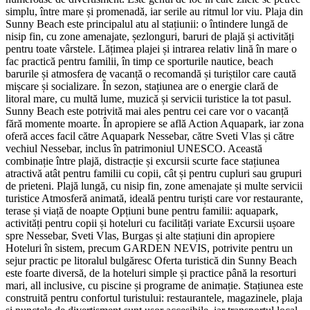
simplu, între mare și promenadă, iar serile au ritmul lor viu. Plaja din
Sunny Beach este principalul atu al stațiunii: o întindere lungă de
nisip fin, cu zone amenajate, șezlonguri, baruri de plajă și activități
pentru toate vârstele. Lățimea plajei și intrarea relativ lină în mare o
fac practică pentru familii, în timp ce sporturile nautice, beach
barurile și atmosfera de vacanță o recomandă și turiștilor care caută
mișcare și socializare. În sezon, stațiunea are o energie clară de
litoral mare, cu multă lume, muzică și servicii turistice la tot pasul.
Sunny Beach este potrivită mai ales pentru cei care vor o vacanță
fără momente moarte. În apropiere se află Action Aquapark, iar zona
oferă acces facil către Aquapark Nessebar, către Sveti Vlas și către
vechiul Nessebar, inclus în patrimoniul UNESCO. Această
combinație între plajă, distracție și excursii scurte face stațiunea
atractivă atât pentru familii cu copii, cât și pentru cupluri sau grupuri
de prieteni. Plajă lungă, cu nisip fin, zone amenajate și multe servicii
turistice Atmosferă animată, ideală pentru turiști care vor restaurante,
terase și viață de noapte Opțiuni bune pentru familii: aquapark,
activități pentru copii și hoteluri cu facilități variate Excursii ușoare
spre Nessebar, Sveti Vlas, Burgas și alte stațiuni din apropiere
Hoteluri în sistem, precum GARDEN NEVIS, potrivite pentru un
sejur practic pe litoralul bulgăresc Oferta turistică din Sunny Beach
este foarte diversă, de la hoteluri simple și practice până la resorturi
mari, all inclusive, cu piscine și programe de animație. Stațiunea este
construită pentru confortul turistului: restaurantele, magazinele, plaja