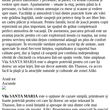
vedere spre mare. Apartamente – situate la etaj, pentru până la 4
persoane, cu balcon comun amenajat cu mese și scaune și vedere
spre mare. Facilități și atmosferă Unul dintre punctele forte ale vilei
este grădina îngrijită, unde oaspeții pot petrece timp în aer liber într-
un cadru plăcut și relaxant. Pentru familii, locul de joacă pentru copii
reprezintă un plus important, iar spațiul de grătar completează
perfect atmosfera de vacanță. De asemenea, parcarea privată este un
avantaj practic pentru cei care explorează insula cu mașina, iar zona
pentru servirea micului dejun continental adaugă un plus de confort
și organizare. În recenziile similare pentru acest tip de unitate, sunt
apreciate în mod frecvent liniștea, ospitalitatea și raportul bun
calitate-preț, dar și faptul că oaspeții pot combina independența
oferită de chicinetă cu relaxarea într-un spațiu verde, bine amplasat.
Vila SANTA MARIA este o alegere potrivită pentru cei care își
doresc un sejur lejer, într-un decor autentic din Thassos, cu acces
facil la plajă și la atracțiile naturale și culturale ale zonei Aliki.
Arată tot
Ascunde
Vila SANTA MARIA
este o opțiune de cazare simplă, primitoare și
foarte potrivită pentru cei care își doresc un sejur relaxant în
Thassos, într-o zonă liniștită și aproape de una dintre cele mai
frumoase zone ale insulei, Aliki. Proprietatea este apreciată în special