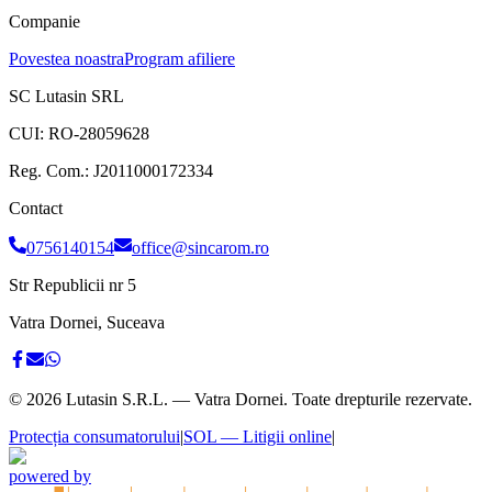
Companie
Povestea noastra
Program afiliere
SC Lutasin SRL
CUI:
RO-28059628
Reg. Com.:
J2011000172334
Contact
0756140154
office@sincarom.ro
Str Republicii nr 5
Vatra Dornei, Suceava
©
2026
Lutasin S.R.L. — Vatra Dornei. Toate drepturile rezervate.
Protecția consumatorului
|
SOL — Litigii online
|
powered by