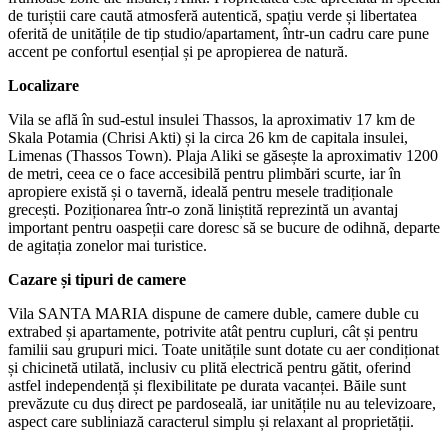
de turiștii care caută atmosferă autentică, spațiu verde și libertatea
oferită de unitățile de tip studio/apartament, într-un cadru care pune
accent pe confortul esențial și pe apropierea de natură.
Localizare
Vila se află în sud-estul insulei Thassos, la aproximativ 17 km de
Skala Potamia (Chrisi Akti) și la circa 26 km de capitala insulei,
Limenas (Thassos Town). Plaja Aliki se găsește la aproximativ 1200
de metri, ceea ce o face accesibilă pentru plimbări scurte, iar în
apropiere există și o tavernă, ideală pentru mesele tradiționale
grecești. Poziționarea într-o zonă liniștită reprezintă un avantaj
important pentru oaspeții care doresc să se bucure de odihnă, departe
de agitația zonelor mai turistice.
Cazare și tipuri de camere
Vila SANTA MARIA dispune de camere duble, camere duble cu
extrabed și apartamente, potrivite atât pentru cupluri, cât și pentru
familii sau grupuri mici. Toate unitățile sunt dotate cu aer condiționat
și chicinetă utilată, inclusiv cu plită electrică pentru gătit, oferind
astfel independență și flexibilitate pe durata vacanței. Băile sunt
prevăzute cu duș direct pe pardoseală, iar unitățile nu au televizoare,
aspect care subliniază caracterul simplu și relaxant al proprietății.