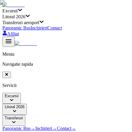
Excursii
Litoral 2026
Transferuri aeroport
Panoramic Bus
Inchirieri
Contact
Afiliat
Meniu
Navigatie rapida
Servicii
Excursii
Litoral 2026
Transferuri
Panoramic Bus
→
Inchirieri
→
Contact
→