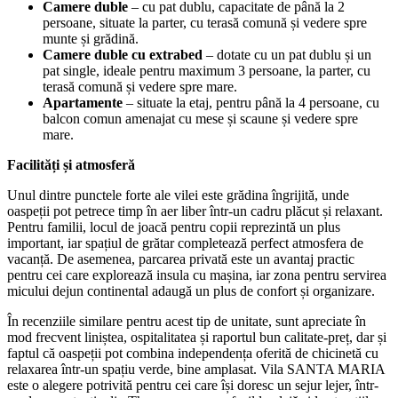
Camere duble
– cu pat dublu, capacitate de până la 2
persoane, situate la parter, cu terasă comună și vedere spre
munte și grădină.
Camere duble cu extrabed
– dotate cu un pat dublu și un
pat single, ideale pentru maximum 3 persoane, la parter, cu
terasă comună și vedere spre mare.
Apartamente
– situate la etaj, pentru până la 4 persoane, cu
balcon comun amenajat cu mese și scaune și vedere spre
mare.
Facilități și atmosferă
Unul dintre punctele forte ale vilei este grădina îngrijită, unde
oaspeții pot petrece timp în aer liber într-un cadru plăcut și relaxant.
Pentru familii, locul de joacă pentru copii reprezintă un plus
important, iar spațiul de grătar completează perfect atmosfera de
vacanță. De asemenea, parcarea privată este un avantaj practic
pentru cei care explorează insula cu mașina, iar zona pentru servirea
micului dejun continental adaugă un plus de confort și organizare.
În recenziile similare pentru acest tip de unitate, sunt apreciate în
mod frecvent liniștea, ospitalitatea și raportul bun calitate-preț, dar și
faptul că oaspeții pot combina independența oferită de chicinetă cu
relaxarea într-un spațiu verde, bine amplasat. Vila SANTA MARIA
este o alegere potrivită pentru cei care își doresc un sejur lejer, într-