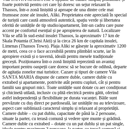
foarte potrivită pentru cei care își doresc un sejur relaxant în
Thassos, într-o zonă liniștită și aproape de una dintre cele mai
frumoase zone ale insulei, Aliki. Proprietatea este apreciată în special
de turiștii care caută atmosferă autentică, spațiu verde și libertatea
oferită de unitățile de tip studio/apartament, într-un cadru care pune
accent pe confortul esențial și pe apropierea de natură. Localizare
Vila se află în sud-estul insulei Thassos, la aproximativ 17 km de
Skala Potamia (Chrisi Akti) și la circa 26 km de capitala insulei,
Limenas (Thassos Town). Plaja Aliki se găsește la aproximativ 1200
de metri, ceea ce o face accesibilă pentru plimbări scurte, iar în
apropiere există și o tavernă, ideală pentru mesele tradiționale
grecești. Poziționarea într-o zonă liniștită reprezintă un avantaj
important pentru oaspeții care doresc să se bucure de odihnă, departe
de agitația zonelor mai turistice. Cazare și tipuri de camere Vila
SANTA MARIA dispune de camere duble, camere duble cu
extrabed și apartamente, potrivite atât pentru cupluri, cât și pentru
familii sau grupuri mici. Toate unitățile sunt dotate cu aer condiționat
și chicinetă utilată, inclusiv cu plită electrică pentru gătit, oferind
astfel independență și flexibilitate pe durata vacanței. Băile sunt
prevăzute cu duș direct pe pardoseală, iar unitățile nu au televizoare,
aspect care subliniază caracterul simplu și relaxant al proprietății.
Camere duble – cu pat dublu, capacitate de până la 2 persoane,
situate la parter, cu terasă comună și vedere spre munte și grădină.
Camere duble cu extrabed – dotate cu un pat dublu și un pat single,
ideale pentru maximum 3 persoane, la parter, cu terasă comună și