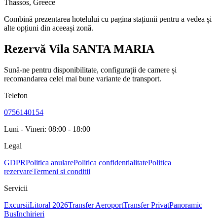
Thassos
,
Greece
Combină prezentarea hotelului cu pagina stațiunii pentru a vedea și
alte opțiuni din aceeași zonă.
Rezervă Vila SANTA MARIA
Sună-ne pentru disponibilitate, configurații de camere și
recomandarea celei mai bune variante de transport.
Telefon
0756140154
Luni - Vineri: 08:00 - 18:00
Legal
GDPR
Politica anulare
Politica confidentialitate
Politica
rezervare
Termeni si conditii
Servicii
Excursii
Litoral 2026
Transfer Aeroport
Transfer Privat
Panoramic
Bus
Inchirieri