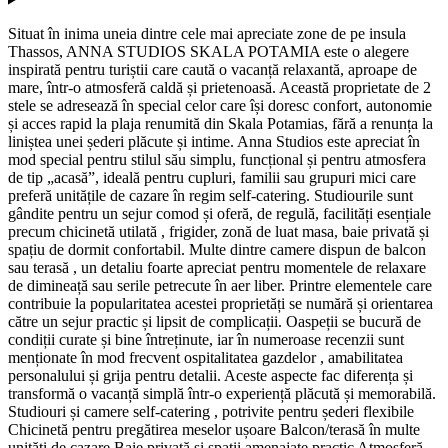
Situat în inima uneia dintre cele mai apreciate zone de pe insula
Thassos, ANNA STUDIOS SKALA POTAMIA este o alegere
inspirată pentru turiștii care caută o vacanță relaxantă, aproape de
mare, într-o atmosferă caldă și prietenoasă. Această proprietate de 2
stele se adresează în special celor care își doresc confort, autonomie
și acces rapid la plaja renumită din Skala Potamias, fără a renunța la
liniștea unei șederi plăcute și intime. Anna Studios este apreciat în
mod special pentru stilul său simplu, funcțional și pentru atmosfera
de tip „acasă”, ideală pentru cupluri, familii sau grupuri mici care
preferă unitățile de cazare în regim self-catering. Studiourile sunt
gândite pentru un sejur comod și oferă, de regulă, facilități esențiale
precum chicinetă utilată , frigider, zonă de luat masa, baie privată și
spațiu de dormit confortabil. Multe dintre camere dispun de balcon
sau terasă , un detaliu foarte apreciat pentru momentele de relaxare
de dimineață sau serile petrecute în aer liber. Printre elementele care
contribuie la popularitatea acestei proprietăți se numără și orientarea
către un sejur practic și lipsit de complicații. Oaspeții se bucură de
condiții curate și bine întreținute, iar în numeroase recenzii sunt
menționate în mod frecvent ospitalitatea gazdelor , amabilitatea
personalului și grija pentru detalii. Aceste aspecte fac diferența și
transformă o vacanță simplă într-o experiență plăcută și memorabilă.
Studiouri și camere self-catering , potrivite pentru șederi flexibile
Chicinetă pentru pregătirea meselor ușoare Balcon/terasă în multe
unități de cazare Baie privată și spații amenajate practic Atmosferă