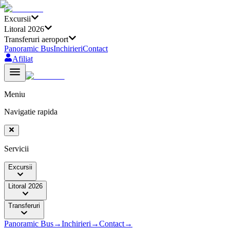
Excursii
Litoral 2026
Transferuri aeroport
Panoramic Bus
Inchirieri
Contact
Afiliat
Meniu
Navigatie rapida
Servicii
Excursii
Litoral 2026
Transferuri
Panoramic Bus
→
Inchirieri
→
Contact
→