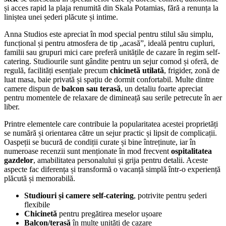
și acces rapid la plaja renumită din Skala Potamias, fără a renunța la
liniștea unei șederi plăcute și intime.
Anna Studios este apreciat în mod special pentru stilul său simplu,
funcțional și pentru atmosfera de tip „acasă”, ideală pentru cupluri,
familii sau grupuri mici care preferă unitățile de cazare în regim self-
catering. Studiourile sunt gândite pentru un sejur comod și oferă, de
regulă, facilități esențiale precum
chicinetă utilată
, frigider, zonă de
luat masa, baie privată și spațiu de dormit confortabil. Multe dintre
camere dispun de
balcon sau terasă
, un detaliu foarte apreciat
pentru momentele de relaxare de dimineață sau serile petrecute în aer
liber.
Printre elementele care contribuie la popularitatea acestei proprietăți
se numără și orientarea către un sejur practic și lipsit de complicații.
Oaspeții se bucură de condiții curate și bine întreținute, iar în
numeroase recenzii sunt menționate în mod frecvent
ospitalitatea
gazdelor
, amabilitatea personalului și grija pentru detalii. Aceste
aspecte fac diferența și transformă o vacanță simplă într-o experiență
plăcută și memorabilă.
Studiouri și camere self-catering
, potrivite pentru șederi
flexibile
Chicinetă
pentru pregătirea meselor ușoare
Balcon/terasă
în multe unități de cazare