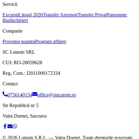
Servicii
Excursii
Litoral 2026
Transfer Aeroport
Transfer Privat
Panoramic
Bus
Inchirieri
Companie
Povestea noastra
Program afiliere
SC Lutasin SRL
CUI:
RO-28059628
Reg. Com.:
J2011000172334
Contact
0756140154
office@sincarom.ro
Str Republicii nr 5
Vatra Dornei, Suceava
©
2026
Lutasin S.R.L. — Vatra Dornei. Toate drepturile rezervate.