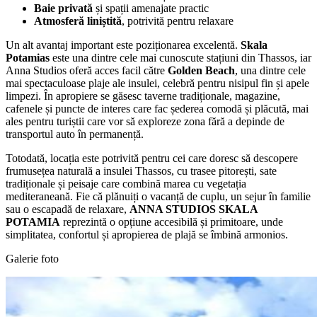
Baie privată
și spații amenajate practic
Atmosferă liniștită
, potrivită pentru relaxare
Un alt avantaj important este poziționarea excelentă.
Skala
Potamias
este una dintre cele mai cunoscute stațiuni din Thassos, iar
Anna Studios oferă acces facil către
Golden Beach
, una dintre cele
mai spectaculoase plaje ale insulei, celebră pentru nisipul fin și apele
limpezi. În apropiere se găsesc taverne tradiționale, magazine,
cafenele și puncte de interes care fac șederea comodă și plăcută, mai
ales pentru turiștii care vor să exploreze zona fără a depinde de
transportul auto în permanență.
Totodată, locația este potrivită pentru cei care doresc să descopere
frumusețea naturală a insulei Thassos, cu trasee pitorești, sate
tradiționale și peisaje care combină marea cu vegetația
mediteraneană. Fie că plănuiți o vacanță de cuplu, un sejur în familie
sau o escapadă de relaxare,
ANNA STUDIOS SKALA
POTAMIA
reprezintă o opțiune accesibilă și primitoare, unde
simplitatea, confortul și apropierea de plajă se îmbină armonios.
Galerie foto