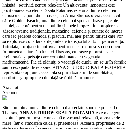
liniștită , potrivită pentru relaxare Un alt avantaj important este
poziționarea excelentă. Skala Potamias este una dintre cele mai
cunoscute stațiuni din Thassos, iar Anna Studios oferă acces facil
către Golden Beach , una dintre cele mai spectaculoase plaje ale
insulei, celebră pentru nisipul fin și apele limpezi. În apropiere se
găsesc taverne tradiționale, magazine, cafenele și puncte de interes
care fac șederea comodă și plăcută, mai ales pentru turiștii care vor
să exploreze zona fără a depinde de transportul auto în permanență.
Totodată, locația este potrivită pentru cei care doresc să descopere
frumusețea naturală a insulei Thassos, cu trasee pitorești, sate
tradiționale și peisaje care combină marea cu vegetația
mediteraneană. Fie că plănuiți o vacanță de cuplu, un sejur în familie
sau o escapadă de relaxare, ANNA STUDIOS SKALA POTAMIA
reprezintă o opțiune accesibilă și primitoare, unde simplitatea,
confortul și apropierea de plajă se îmbină armonios.
Arată tot
Ascunde
Situat în inima uneia dintre cele mai apreciate zone de pe insula
Thassos,
ANNA STUDIOS SKALA POTAMIA
este o alegere
inspirată pentru turiștii care caută o vacanță relaxantă, aproape de
mare, într-o atmosferă caldă și prietenoasă. Această proprietate de
2
stele
se adresează în special celor care își doresc confort, autonomie