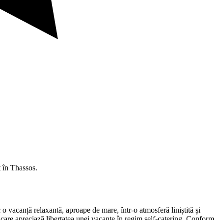
 în Thassos.
vacanță relaxantă, aproape de mare, într-o atmosferă liniștită și
i care apreciază libertatea unei vacanțe în regim self-catering. Conform