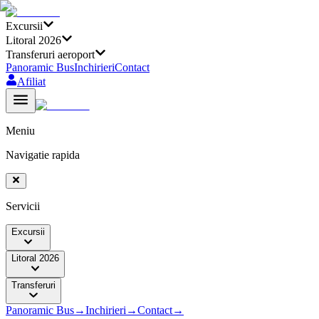
Excursii
Litoral 2026
Transferuri aeroport
Panoramic Bus
Inchirieri
Contact
Afiliat
Meniu
Navigatie rapida
Servicii
Excursii
Litoral 2026
Transferuri
Panoramic Bus
→
Inchirieri
→
Contact
→