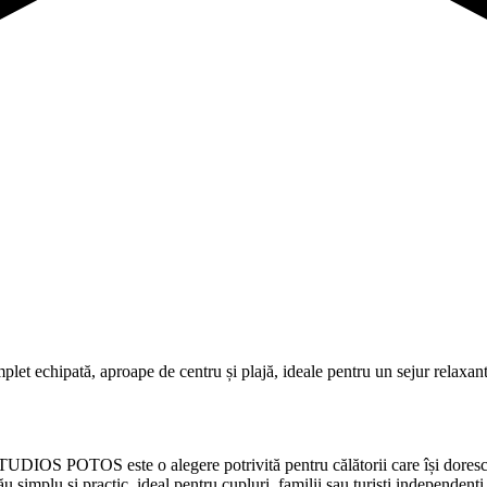
echipată, aproape de centru și plajă, ideale pentru un sejur relaxant
DIOS POTOS este o alegere potrivită pentru călătorii care își doresc o 
u simplu și practic, ideal pentru cupluri, familii sau turiști independenț