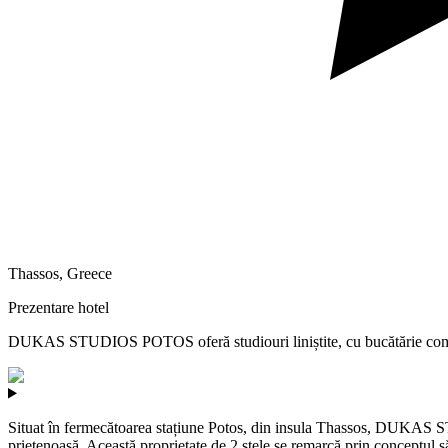
Thassos
,
Greece
Prezentare hotel
DUKAS STUDIOS POTOS oferă studiouri liniștite, cu bucătărie complet 
Situat în fermecătoarea stațiune Potos, din insula Thassos, DUKAS STU
prietenoasă. Această proprietate de 2 stele se remarcă prin conceptul să