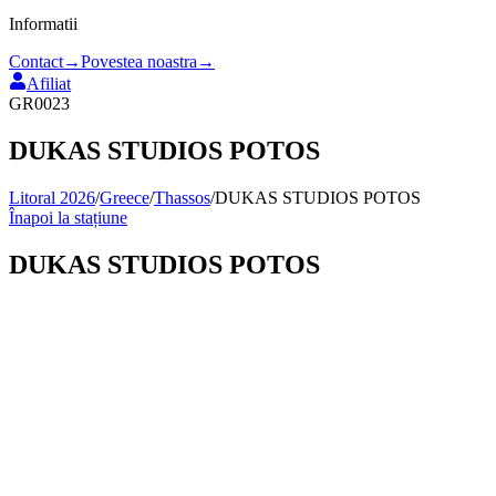
Informatii
Contact
→
Povestea noastra
→
Afiliat
GR0023
DUKAS STUDIOS POTOS
Litoral 2026
/
Greece
/
Thassos
/
DUKAS STUDIOS POTOS
Înapoi la stațiune
DUKAS STUDIOS POTOS