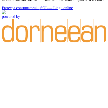
Protecția consumatorului
|
SOL — Litigii online
|
powered by