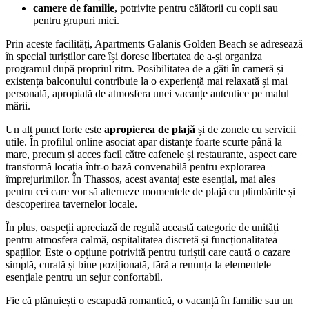
camere de familie
, potrivite pentru călătorii cu copii sau
pentru grupuri mici.
Prin aceste facilități, Apartments Galanis Golden Beach se adresează
în special turiștilor care își doresc libertatea de a-și organiza
programul după propriul ritm. Posibilitatea de a găti în cameră și
existența balconului contribuie la o experiență mai relaxată și mai
personală, apropiată de atmosfera unei vacanțe autentice pe malul
mării.
Un alt punct forte este
apropierea de plajă
și de zonele cu servicii
utile. În profilul online asociat apar distanțe foarte scurte până la
mare, precum și acces facil către cafenele și restaurante, aspect care
transformă locația într-o bază convenabilă pentru explorarea
împrejurimilor. În Thassos, acest avantaj este esențial, mai ales
pentru cei care vor să alterneze momentele de plajă cu plimbările și
descoperirea tavernelor locale.
În plus, oaspeții apreciază de regulă această categorie de unități
pentru atmosfera calmă, ospitalitatea discretă și funcționalitatea
spațiilor. Este o opțiune potrivită pentru turiștii care caută o cazare
simplă, curată și bine poziționată, fără a renunța la elementele
esențiale pentru un sejur confortabil.
Fie că plănuiești o escapadă romantică, o vacanță în familie sau un