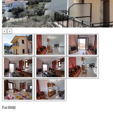
‹
›
Facilități