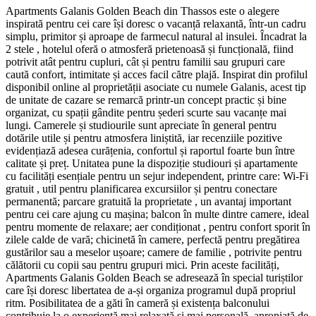
Apartments Galanis Golden Beach din Thassos este o alegere
inspirată pentru cei care își doresc o vacanță relaxantă, într-un cadru
simplu, primitor și aproape de farmecul natural al insulei. Încadrat la
2 stele , hotelul oferă o atmosferă prietenoasă și funcțională, fiind
potrivit atât pentru cupluri, cât și pentru familii sau grupuri care
caută confort, intimitate și acces facil către plajă. Inspirat din profilul
disponibil online al proprietății asociate cu numele Galanis, acest tip
de unitate de cazare se remarcă printr-un concept practic și bine
organizat, cu spații gândite pentru șederi scurte sau vacanțe mai
lungi. Camerele și studiourile sunt apreciate în general pentru
dotările utile și pentru atmosfera liniștită, iar recenziile pozitive
evidențiază adesea curățenia, confortul și raportul foarte bun între
calitate și preț. Unitatea pune la dispoziție studiouri și apartamente
cu facilități esențiale pentru un sejur independent, printre care: Wi‑Fi
gratuit , util pentru planificarea excursiilor și pentru conectare
permanentă; parcare gratuită la proprietate , un avantaj important
pentru cei care ajung cu mașina; balcon în multe dintre camere, ideal
pentru momente de relaxare; aer condiționat , pentru confort sporit în
zilele calde de vară; chicinetă în camere, perfectă pentru pregătirea
gustărilor sau a meselor ușoare; camere de familie , potrivite pentru
călătorii cu copii sau pentru grupuri mici. Prin aceste facilități,
Apartments Galanis Golden Beach se adresează în special turiștilor
care își doresc libertatea de a-și organiza programul după propriul
ritm. Posibilitatea de a găti în cameră și existența balconului
contribuie la o experiență mai relaxată și mai personală, apropiată de