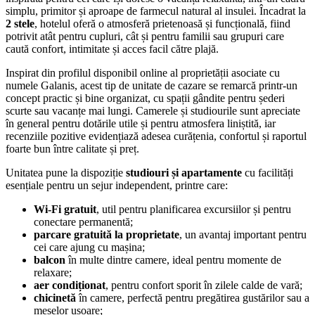
simplu, primitor și aproape de farmecul natural al insulei. Încadrat la
2 stele
, hotelul oferă o atmosferă prietenoasă și funcțională, fiind
potrivit atât pentru cupluri, cât și pentru familii sau grupuri care
caută confort, intimitate și acces facil către plajă.
Inspirat din profilul disponibil online al proprietății asociate cu
numele Galanis, acest tip de unitate de cazare se remarcă printr-un
concept practic și bine organizat, cu spații gândite pentru șederi
scurte sau vacanțe mai lungi. Camerele și studiourile sunt apreciate
în general pentru dotările utile și pentru atmosfera liniștită, iar
recenziile pozitive evidențiază adesea curățenia, confortul și raportul
foarte bun între calitate și preț.
Unitatea pune la dispoziție
studiouri și apartamente
cu facilități
esențiale pentru un sejur independent, printre care:
Wi‑Fi gratuit
, util pentru planificarea excursiilor și pentru
conectare permanentă;
parcare gratuită la proprietate
, un avantaj important pentru
cei care ajung cu mașina;
balcon
în multe dintre camere, ideal pentru momente de
relaxare;
aer condiționat
, pentru confort sporit în zilele calde de vară;
chicinetă
în camere, perfectă pentru pregătirea gustărilor sau a
meselor ușoare;