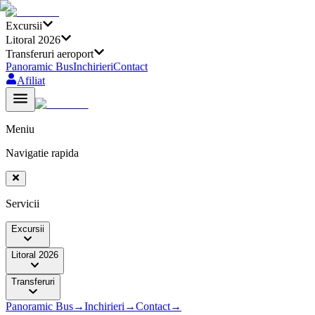
Excursii
Litoral 2026
Transferuri aeroport
Panoramic Bus
Inchirieri
Contact
Afiliat
Meniu
Navigatie rapida
Servicii
Excursii
Litoral 2026
Transferuri
Panoramic Bus
→
Inchirieri
→
Contact
→