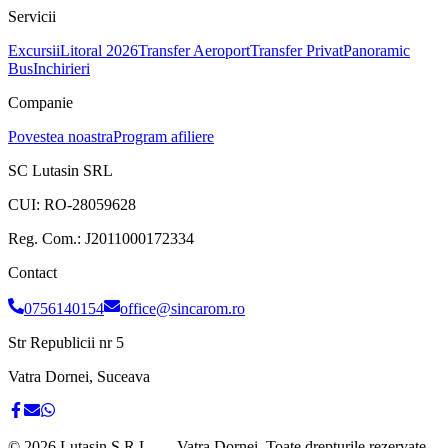
Servicii
Excursii
Litoral 2026
Transfer Aeroport
Transfer Privat
Panoramic
Bus
Inchirieri
Companie
Povestea noastra
Program afiliere
SC Lutasin SRL
CUI:
RO-28059628
Reg. Com.:
J2011000172334
Contact
0756140154
office@sincarom.ro
Str Republicii nr 5
Vatra Dornei, Suceava
©
2026
Lutasin S.R.L. — Vatra Dornei. Toate drepturile rezervate.