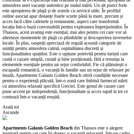
atmosfera unei vacanțe autentice pe malul mării. Un alt punct forte
este apropierea de plajă și de zonele cu servicii utile. În profilul
online asociat apar distanțe foarte scurte până la mare, precum și
acces facil către cafenele și restaurante, aspect care transformă
locația într-o bază convenabilă pentru explorarea împrejurimilor. În
Thassos, acest avantaj este esențial, mai ales pentru cei care vor să
alterneze momentele de plajă cu plimbările și descoperirea tavernelor
locale. În plus, oaspeții apreciază de regulă această categorie de
unități pentru atmosfera calmă, ospitalitatea discretă și
funcționalitatea spațiilor. Este o opțiune potrivită pentru turiștii care
caută o cazare simplă, curată și bine poziționată, fără a renunța la
elementele esențiale pentru un sejur confortabil. Fie că plănuiești o
escapadă romantică, o vacanță în familie sau un sejur de relaxare pe
insulă, Apartments Galanis Golden Beach oferă condițiile necesare
pentru o experiență plăcută, într-o zonă care îmbină farmecul mării
cu atmosfera relaxată specifică Greciei. Este genul de cazare care
pune accent pe independență, funcționalitate și acces rapid la tot ce
contează într-o vacanță reușită.
Arată tot
Ascunde
Apartments Galanis Golden Beach
din Thassos este o alegere
inspirată pentru cei care își doresc o vacanță relaxantă, într-un cadru