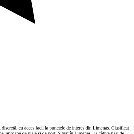
scretă, cu acces facil la punctele de interes din Limenas. Clasificat
une, aproape de plajă și de port. Situat în Limenas , la câțiva pași de