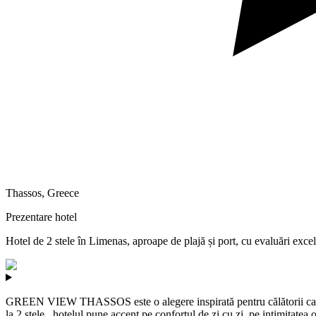
Thassos
,
Greece
Prezentare hotel
Hotel de 2 stele în Limenas, aproape de plajă și port, cu evaluări exc
GREEN VIEW THASSOS este o alegere inspirată pentru călătorii care își 
la 2 stele , hotelul pune accent pe confortul de zi cu zi, pe intimitatea 