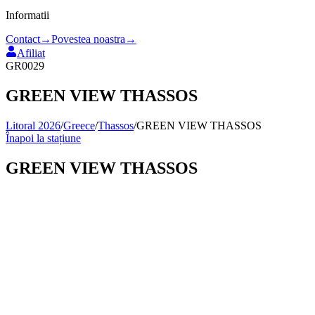
Informatii
Contact
→
Povestea noastra
→
Afiliat
GR0029
GREEN VIEW THASSOS
Litoral 2026
/
Greece
/
Thassos
/
GREEN VIEW THASSOS
Înapoi la stațiune
GREEN VIEW THASSOS