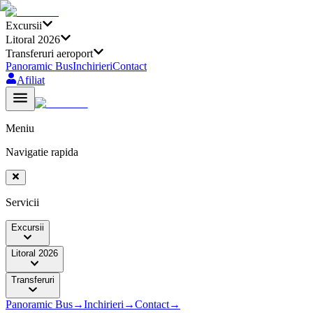
Excursii
Litoral 2026
Transferuri aeroport
Panoramic Bus
Inchirieri
Contact
Afiliat
Meniu
Navigatie rapida
Servicii
Excursii
Litoral 2026
Transferuri
Panoramic Bus
→
Inchirieri
→
Contact
→