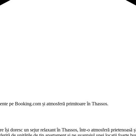
elente pe Booking.com și atmosferă primitoare în Thassos.
doresc un sejur relaxant în Thassos, într-o atmosferă prietenoasă și di
oferită de unitățile de tip apartament și pe avantajul unei locații foarte b