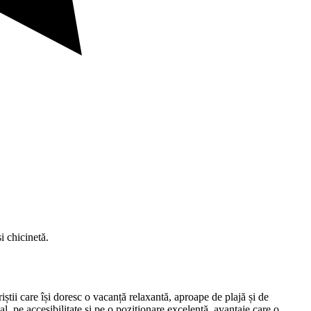
 chicinetă.
i care își doresc o vacanță relaxantă, aproape de plajă și de
l, pe accesibilitate și pe o poziționare excelentă, avantaje care o