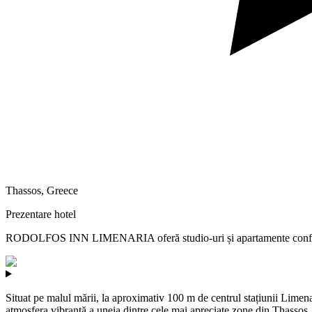
Thassos
,
Greece
Prezentare hotel
RODOLFOS INN LIMENARIA oferă studio-uri și apartamente confortabile
Situat pe malul mării, la aproximativ 100 m de centrul stațiunii Lim
atmosfera vibrantă a uneia dintre cele mai apreciate zone din Thassos. C