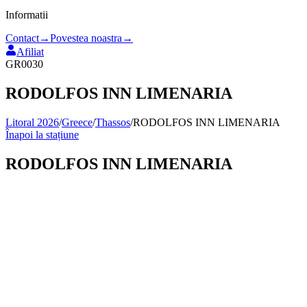
Informatii
Contact
→
Povestea noastra
→
Afiliat
GR0030
RODOLFOS INN LIMENARIA
Litoral 2026
/
Greece
/
Thassos
/
RODOLFOS INN LIMENARIA
Înapoi la stațiune
RODOLFOS INN LIMENARIA