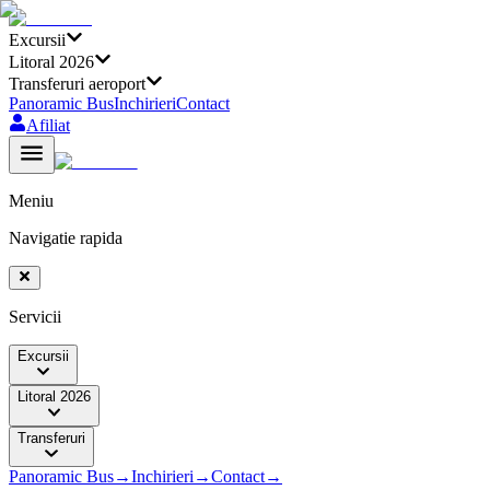
Excursii
Litoral 2026
Transferuri aeroport
Panoramic Bus
Inchirieri
Contact
Afiliat
Meniu
Navigatie rapida
Servicii
Excursii
Litoral 2026
Transferuri
Panoramic Bus
→
Inchirieri
→
Contact
→