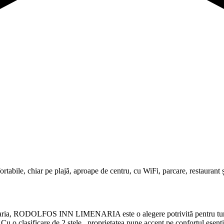
, chiar pe plajă, aproape de centru, cu WiFi, parcare, restaurant și
enaria, RODOLFOS INN LIMENARIA este o alegere potrivită pentru turiști
u o clasificare de 2 stele , proprietatea pune accent pe confortul esenția