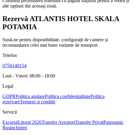
Combină prezentarea hotelului cu pagina stațiunii pentru a vedea și
alte opțiuni din aceeași zonă.
Rezervă ATLANTIS HOTEL SKALA
POTAMIA
Sună-ne pentru disponibilitate, configurații de camere și
recomandarea celei mai bune variante de transport.
Telefon
0756140154
Luni - Vineri: 08:00 - 18:00
Legal
GDPR
Politica anulare
Politica confidentialitate
Politica
rezervare
Termeni si conditii
Servicii
Excursii
Litoral 2026
Transfer Aeroport
Transfer Privat
Panoramic
Bus
Inchirieri