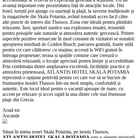
avantaj important este proximitatea față de atracțiile locale. Din
hotel, turiștii pot ajunge cu ușurință la plajă, la taverne tradiționale și
la magazinele din Skala Potamia, având totodată acces facil către
alte puncte de interes din Thassos. Zona este ideală pentru plimbări
relaxante, înot, sporturi nautice sau explorarea insulei, renumită
pentru peisajele sale naturale și atmosfera autentic grecească. Printre
aspectele pozitive remarcate în mod constant de vizitatori se numără:
apropierea imediată de Golden Beach; parcarea gratuită, foarte utilă
pentru cei care călătoresc cu mașina; accesul la WiFi gratuit în
întreaga proprietate; terasa și spațiile comune care creează o
atmosferă relaxantă; o locație apreciată pentru liniște și accesibilitate.
Prin combinația dintre amplasarea excelentă, facilitățile practice și
atmosfera prietenoasă, ATLANTIS HOTEL SKALA POTAMIA
reprezintă o opțiune potrivită pentru cei care vor să se bucure de
frumusețea insulei Thassos într-un mod simplu, confortabil și
autentic. Este locul ideal pentru o vacanță aproape de mare, cu
accent pe relaxare și acces rapid la una dintre cele mai frumoase
plaje din Grecia.
Arată tot
Ascunde
Situat în inima zonei Skala Potamia, pe insula Thassos,
ATLANTIS HOTEL SKALA POTAMIA
este o alegere inspirată