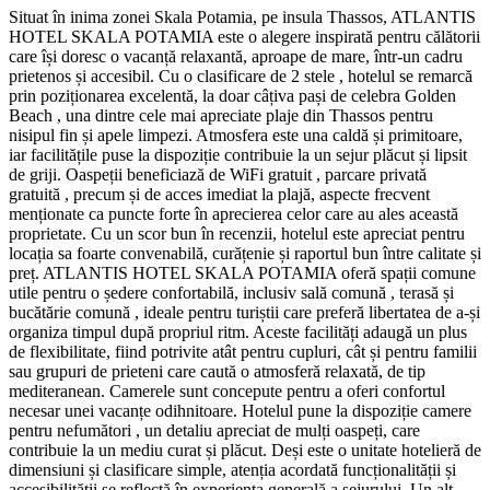
Situat în inima zonei Skala Potamia, pe insula Thassos, ATLANTIS
HOTEL SKALA POTAMIA este o alegere inspirată pentru călătorii
care își doresc o vacanță relaxantă, aproape de mare, într-un cadru
prietenos și accesibil. Cu o clasificare de 2 stele , hotelul se remarcă
prin poziționarea excelentă, la doar câțiva pași de celebra Golden
Beach , una dintre cele mai apreciate plaje din Thassos pentru
nisipul fin și apele limpezi. Atmosfera este una caldă și primitoare,
iar facilitățile puse la dispoziție contribuie la un sejur plăcut și lipsit
de griji. Oaspeții beneficiază de WiFi gratuit , parcare privată
gratuită , precum și de acces imediat la plajă, aspecte frecvent
menționate ca puncte forte în aprecierea celor care au ales această
proprietate. Cu un scor bun în recenzii, hotelul este apreciat pentru
locația sa foarte convenabilă, curățenie și raportul bun între calitate și
preț. ATLANTIS HOTEL SKALA POTAMIA oferă spații comune
utile pentru o ședere confortabilă, inclusiv sală comună , terasă și
bucătărie comună , ideale pentru turiștii care preferă libertatea de a-și
organiza timpul după propriul ritm. Aceste facilități adaugă un plus
de flexibilitate, fiind potrivite atât pentru cupluri, cât și pentru familii
sau grupuri de prieteni care caută o atmosferă relaxată, de tip
mediteranean. Camerele sunt concepute pentru a oferi confortul
necesar unei vacanțe odihnitoare. Hotelul pune la dispoziție camere
pentru nefumători , un detaliu apreciat de mulți oaspeți, care
contribuie la un mediu curat și plăcut. Deși este o unitate hotelieră de
dimensiuni și clasificare simple, atenția acordată funcționalității și
accesibilității se reflectă în experiența generală a sejurului. Un alt