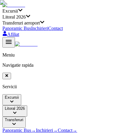
Excursii
Litoral 2026
Transferuri aeroport
Panoramic Bus
Inchirieri
Contact
Afiliat
Meniu
Navigatie rapida
Servicii
Excursii
Litoral 2026
Transferuri
Panoramic Bus
→
Inchirieri
→
Contact
→