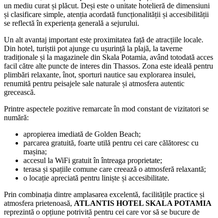
un mediu curat și plăcut. Deși este o unitate hotelieră de dimensiuni
și clasificare simple, atenția acordată funcționalității și accesibilității
se reflectă în experiența generală a sejurului.
Un alt avantaj important este proximitatea față de atracțiile locale.
Din hotel, turiștii pot ajunge cu ușurință la plajă, la taverne
tradiționale și la magazinele din Skala Potamia, având totodată acces
facil către alte puncte de interes din Thassos. Zona este ideală pentru
plimbări relaxante, înot, sporturi nautice sau explorarea insulei,
renumită pentru peisajele sale naturale și atmosfera autentic
grecească.
Printre aspectele pozitive remarcate în mod constant de vizitatori se
numără:
apropierea imediată de Golden Beach;
parcarea gratuită, foarte utilă pentru cei care călătoresc cu
mașina;
accesul la WiFi gratuit în întreaga proprietate;
terasa și spațiile comune care creează o atmosferă relaxantă;
o locație apreciată pentru liniște și accesibilitate.
Prin combinația dintre amplasarea excelentă, facilitățile practice și
atmosfera prietenoasă,
ATLANTIS HOTEL SKALA POTAMIA
reprezintă o opțiune potrivită pentru cei care vor să se bucure de