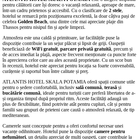
pentru călătorii care își doresc o vacanță relaxantă, aproape de mare,
într-un cadru prietenos și accesibil. Cu o clasificare de
2 stele
,
hotelul se remarcă prin poziționarea excelentă, la doar câțiva pași de
celebra
Golden Beach
, una dintre cele mai apreciate plaje din
Thassos pentru nisipul fin și apele limpezi.
Atmosfera este una caldă și primitoare, iar facilitățile puse la
dispoziție contribuie la un sejur plăcut și lipsit de griji. Oaspeții
beneficiază de
WiFi gratuit
,
parcare privată gratuită
, precum și
de acces imediat la plajă, aspecte frecvent menționate ca puncte forte
în aprecierea celor care au ales această proprietate. Cu un scor bun
în recenzii, hotelul este apreciat pentru locația sa foarte convenabilă,
curățenie și raportul bun între calitate și preț.
ATLANTIS HOTEL SKALA POTAMIA oferă spații comune utile
pentru o ședere confortabilă, inclusiv
sală comună
,
terasă
și
bucătărie comună
, ideale pentru turiștii care preferă libertatea de a-
și organiza timpul după propriul ritm. Aceste facilități adaugă un
plus de flexibilitate, fiind potrivite atât pentru cupluri, cât și pentru
familii sau grupuri de prieteni care caută o atmosferă relaxată, de tip
mediteranean.
Camerele sunt concepute pentru a oferi confortul necesar unei
vacanțe odihnitoare. Hotelul pune la dispoziție
camere pentru
nefumători
, un detaliu apreciat de mulți oaspeți, care contribuie la