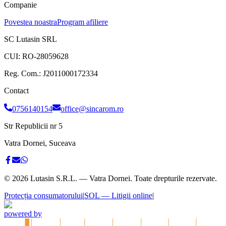
Companie
Povestea noastra
Program afiliere
SC Lutasin SRL
CUI:
RO-28059628
Reg. Com.:
J2011000172334
Contact
0756140154
office@sincarom.ro
Str Republicii nr 5
Vatra Dornei, Suceava
©
2026
Lutasin S.R.L. — Vatra Dornei. Toate drepturile rezervate.
Protecția consumatorului
|
SOL — Litigii online
|
powered by