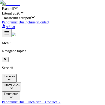
Excursii
Litoral 2026
Transferuri aeroport
Panoramic Bus
Inchirieri
Contact
Afiliat
Meniu
Navigatie rapida
Servicii
Excursii
Litoral 2026
Transferuri
Panoramic Bus
→
Inchirieri
→
Contact
→