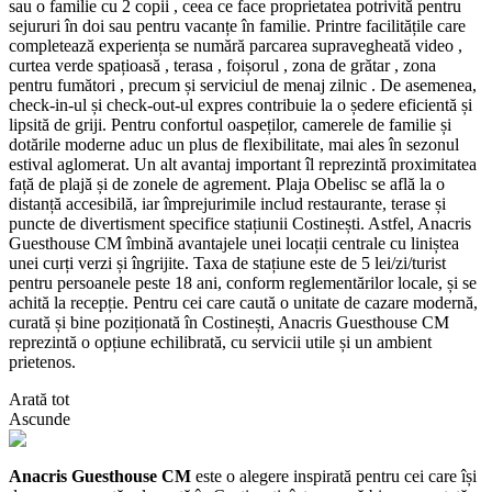
sau o familie cu 2 copii , ceea ce face proprietatea potrivită pentru
sejururi în doi sau pentru vacanțe în familie. Printre facilitățile care
completează experiența se numără parcarea supravegheată video ,
curtea verde spațioasă , terasa , foișorul , zona de grătar , zona
pentru fumători , precum și serviciul de menaj zilnic . De asemenea,
check-in-ul și check-out-ul expres contribuie la o ședere eficientă și
lipsită de griji. Pentru confortul oaspeților, camerele de familie și
dotările moderne aduc un plus de flexibilitate, mai ales în sezonul
estival aglomerat. Un alt avantaj important îl reprezintă proximitatea
față de plajă și de zonele de agrement. Plaja Obelisc se află la o
distanță accesibilă, iar împrejurimile includ restaurante, terase și
puncte de divertisment specifice stațiunii Costinești. Astfel, Anacris
Guesthouse CM îmbină avantajele unei locații centrale cu liniștea
unei curți verzi și îngrijite. Taxa de stațiune este de 5 lei/zi/turist
pentru persoanele peste 18 ani, conform reglementărilor locale, și se
achită la recepție. Pentru cei care caută o unitate de cazare modernă,
curată și bine poziționată în Costinești, Anacris Guesthouse CM
reprezintă o opțiune echilibrată, cu servicii utile și un ambient
prietenos.
Arată tot
Ascunde
Anacris Guesthouse CM
este o alegere inspirată pentru cei care își