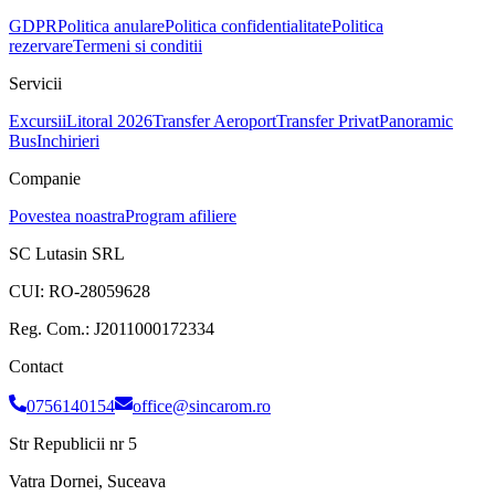
GDPR
Politica anulare
Politica confidentialitate
Politica
rezervare
Termeni si conditii
Servicii
Excursii
Litoral 2026
Transfer Aeroport
Transfer Privat
Panoramic
Bus
Inchirieri
Companie
Povestea noastra
Program afiliere
SC Lutasin SRL
CUI:
RO-28059628
Reg. Com.:
J2011000172334
Contact
0756140154
office@sincarom.ro
Str Republicii nr 5
Vatra Dornei, Suceava