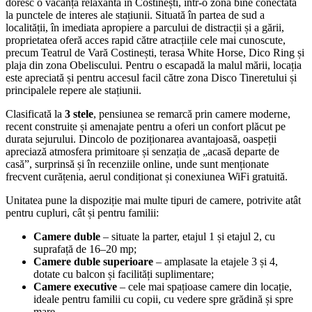
doresc o vacanță relaxantă în Costinești, într-o zonă bine conectată
la punctele de interes ale stațiunii. Situată în partea de sud a
localității, în imediata apropiere a parcului de distracții și a gării,
proprietatea oferă acces rapid către atracțiile cele mai cunoscute,
precum Teatrul de Vară Costinești, terasa White Horse, Dico Ring și
plaja din zona Obeliscului. Pentru o escapadă la malul mării, locația
este apreciată și pentru accesul facil către zona Disco Tineretului și
principalele repere ale stațiunii.
Clasificată la
3 stele
, pensiunea se remarcă prin camere moderne,
recent construite și amenajate pentru a oferi un confort plăcut pe
durata sejurului. Dincolo de poziționarea avantajoasă, oaspeții
apreciază atmosfera primitoare și senzația de „acasă departe de
casă”, surprinsă și în recenziile online, unde sunt menționate
frecvent curățenia, aerul condiționat și conexiunea WiFi gratuită.
Unitatea pune la dispoziție mai multe tipuri de camere, potrivite atât
pentru cupluri, cât și pentru familii:
Camere duble
– situate la parter, etajul 1 și etajul 2, cu
suprafață de 16–20 mp;
Camere duble superioare
– amplasate la etajele 3 și 4,
dotate cu balcon și facilități suplimentare;
Camere executive
– cele mai spațioase camere din locație,
ideale pentru familii cu copii, cu vedere spre grădină și spre
mare.