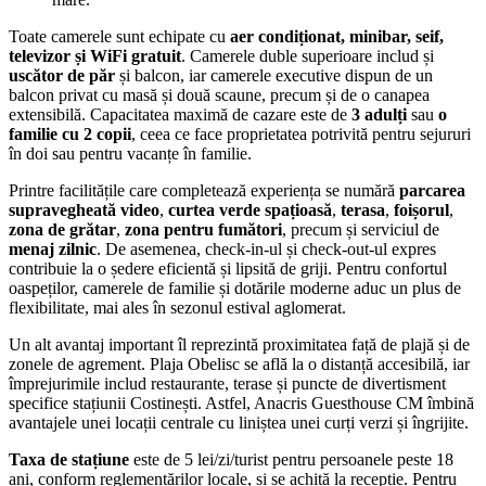
Toate camerele sunt echipate cu
aer condiționat, minibar, seif,
televizor și WiFi gratuit
. Camerele duble superioare includ și
uscător de păr
și balcon, iar camerele executive dispun de un
balcon privat cu masă și două scaune, precum și de o canapea
extensibilă. Capacitatea maximă de cazare este de
3 adulți
sau
o
familie cu 2 copii
, ceea ce face proprietatea potrivită pentru sejururi
în doi sau pentru vacanțe în familie.
Printre facilitățile care completează experiența se numără
parcarea
supravegheată video
,
curtea verde spațioasă
,
terasa
,
foișorul
,
zona de grătar
,
zona pentru fumători
, precum și serviciul de
menaj zilnic
. De asemenea, check-in-ul și check-out-ul expres
contribuie la o ședere eficientă și lipsită de griji. Pentru confortul
oaspeților, camerele de familie și dotările moderne aduc un plus de
flexibilitate, mai ales în sezonul estival aglomerat.
Un alt avantaj important îl reprezintă proximitatea față de plajă și de
zonele de agrement. Plaja Obelisc se află la o distanță accesibilă, iar
împrejurimile includ restaurante, terase și puncte de divertisment
specifice stațiunii Costinești. Astfel, Anacris Guesthouse CM îmbină
avantajele unei locații centrale cu liniștea unei curți verzi și îngrijite.
Taxa de stațiune
este de 5 lei/zi/turist pentru persoanele peste 18
ani, conform reglementărilor locale, și se achită la recepție. Pentru