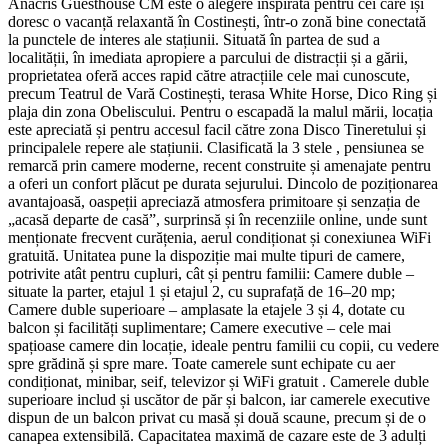
Anacris Guesthouse CM este o alegere inspirată pentru cei care își
doresc o vacanță relaxantă în Costinești, într-o zonă bine conectată
la punctele de interes ale stațiunii. Situată în partea de sud a
localității, în imediata apropiere a parcului de distracții și a gării,
proprietatea oferă acces rapid către atracțiile cele mai cunoscute,
precum Teatrul de Vară Costinești, terasa White Horse, Dico Ring și
plaja din zona Obeliscului. Pentru o escapadă la malul mării, locația
este apreciată și pentru accesul facil către zona Disco Tineretului și
principalele repere ale stațiunii. Clasificată la 3 stele , pensiunea se
remarcă prin camere moderne, recent construite și amenajate pentru
a oferi un confort plăcut pe durata sejurului. Dincolo de poziționarea
avantajoasă, oaspeții apreciază atmosfera primitoare și senzația de
„acasă departe de casă”, surprinsă și în recenziile online, unde sunt
menționate frecvent curățenia, aerul condiționat și conexiunea WiFi
gratuită. Unitatea pune la dispoziție mai multe tipuri de camere,
potrivite atât pentru cupluri, cât și pentru familii: Camere duble –
situate la parter, etajul 1 și etajul 2, cu suprafață de 16–20 mp;
Camere duble superioare – amplasate la etajele 3 și 4, dotate cu
balcon și facilități suplimentare; Camere executive – cele mai
spațioase camere din locație, ideale pentru familii cu copii, cu vedere
spre grădină și spre mare. Toate camerele sunt echipate cu aer
condiționat, minibar, seif, televizor și WiFi gratuit . Camerele duble
superioare includ și uscător de păr și balcon, iar camerele executive
dispun de un balcon privat cu masă și două scaune, precum și de o
canapea extensibilă. Capacitatea maximă de cazare este de 3 adulți